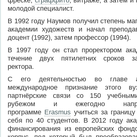
фреске,
сграффито
, витраже, а затем и
молодой специалист.
В 1992 году Наумов получил степень ма
академии художеств и начал преподав
доцент (1992), затем профессор (1994).
В 1997 году он стал проректором ака
течение двух пятилетних сроков з
ректора.
С его деятельностью во главе а
международное признание этого вуз
партнёрские связи со 150 учебным
рубежом и ежегодно напр
программе
Erasmus
учиться за границу
себя по 40 студентов. В 2012 году а
финансирования из европейских фонд
корпус, под который был преобразова