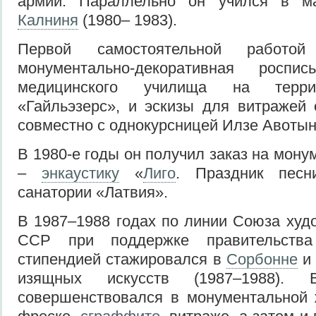
армии. Параллельно он учился в м
Калниня
(1980– 1983).
Первой самостоятельной работо
монументально-декоративная росп
медицинского училища на терри
«Гайльэзерс», и эскизы для витражей
совместно с однокурсницей Илзе Авоты
В 1980-е годы он получил заказ на мон
–
энкаустику
«
Лиго
. Праздник пес
санатории «Латвия».
В 1987–1988 годах по линии Союза худ
ССР при поддержке правительств
стипендией стажировался в
Сорбонне
и 
изящных искусств (1987–1988).
совершенствовался в монументальной 