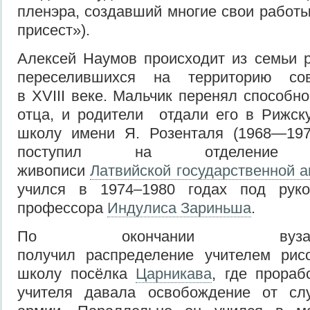
пленэра, создавший многие свои работы 
присест»).
Алексей Наумов происходит из семьи р
переселившихся на территорию со
в XVIII веке. Мальчик перенял способн
отца, и родители отдали его в Рижск
школу имени Я. Розенталя (1968—197
поступил на отделение мо
живописи
Латвийской государственной 
учился в 1974–1980 годах под руко
профессора
Индулиса Зариньша
.
По окончании вуз
получил распределение учителем ри
школу посёлка
Царникава
, где прораб
учителя давала освобождение от сл