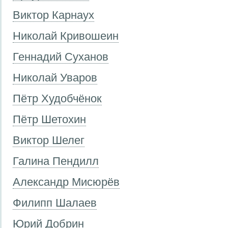
Виктор Карнаух
Николай Кривошеин
Геннадий Суханов
Николай Уваров
Пётр Худобчёнок
Пётр Шетохин
Виктор Шелег
Галина Пендилл
Александр Мисюрёв
Филипп Шалаев
Юрий Добрин