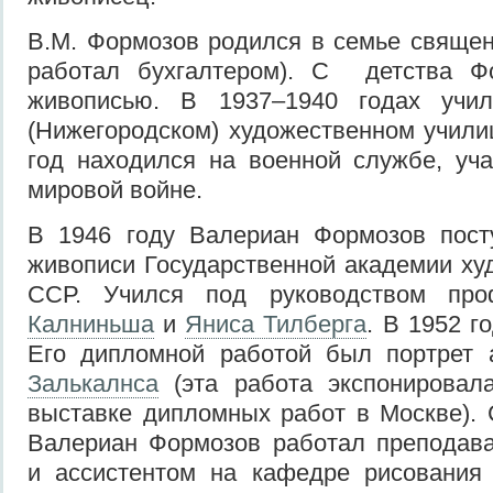
В.М. Формозов родился в семье священ
работал бухгалтером). С детства Ф
живописью. В 1937–1940 годах учил
(Нижегородском) художественном учили
год находился на военной службе, уч
мировой войне.
В 1946 году Валериан Формозов пост
живописи Государственной академии ху
ССР. Учился под руководством пр
Калниньша
и
Яниса Тилберга
. В 1952 г
Его дипломной работой был портрет
Залькалнса
(эта работа экспонировал
выставке дипломных работ в Москве). 
Валериан Формозов работал преподава
и ассистентом на кафедре рисования 