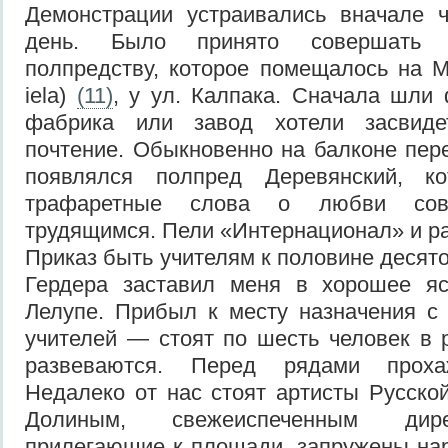
Демонстрации устраивались вначале 
день. Было принято совершать 
полпредству, которое помещалось на М
iela)
(11)
, у ул. Калпака. Сначала шли
фабрика или завод хотели засвидет
почтение. Обыкновенно на балконе пе
появлялся полпред Деревянский, ко
трафаретные слова о любви сов
трудящимся. Пели «Интернационал» и р
Приказ быть учителям к половине десят
Гердера заставил меня в хорошее яс
Лелупе. Прибыл к месту назначения с
учителей — стоят по шесть человек в 
развеваются. Перед рядами проха
Недалеко от нас стоят артисты Русско
Долиным, свежеиспеченным дире
прилегающие к площади, запружены на