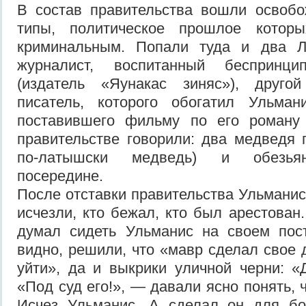
В состав правительства вошли освоб
типы, политическое прошлое котор
криминальным. Попали туда и два
журналист, воспитанный беспринц
(издатель «Яунакас зиняс»), друго
писатель, которого обогатил Ульман
поставившего фильму по его роману
правительстве говорили: два медведя
по-латышски медведь) и обезьян
посередине.
После отставки правительства Ульманис
исчезли, кто бежал, кто был арестован
думал сидеть Ульманис на своем пост
видно, решили, что «мавр сделал свое
уйти», да и выкрики уличной черни: «
«Под суд его!», — давали ясно понять, ч
Исчез Ульманис. А сделал он для б