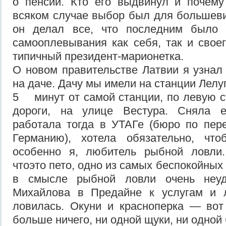
о пенсии. Кто его выдвинул и почему
всяком случае выбор был для большевик
он делал все, что последним было 
самооплевывания как себя, так и свое
типичный президент-марионетка.
О новом правительстве Латвии я узнал 
на даче. Дачу мы имели на станции Лелу
5 минут от самой станции, по левую с
дороги, на улице Вестура. Сняла е
работала тогда в УТАГе (бюро по пер
Германию), хотела обязательно, чт
особенно я, любитель рыбной ловли.
чтоэто пето, одно из самых беспокойных
в смысле рыбной ловли очень неу
Михайлова в Предайне к услугам и 
ловилась. Окуни и красноперка — вот
больше ничего, ни одной щуки, ни одно