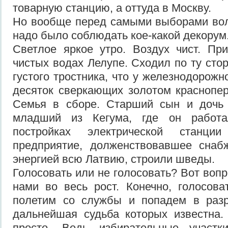
товарную станцию, а оттуда в Москву.
Но вообще перед самыми выборами вол
надо было соблюдать кое-какой декорум
Светлое яркое утро. Воздух чист. Пр
чистых водах Лелупе. Сходил по ту сто
густого тростника, что у железнодорожн
десяток сверкающих золотом краснопе
Семья в сборе. Старший сын и дочь 
младший из Кегума, где он работ
постройках электрической станци
предприятие, долженствовавшее снабж
энергией всю Латвию, строили шведы.
Голосовать или не голосовать? Вот воп
нами во весь рост. Конечно, голосова
полетим со службы и попадем в разр
дальнейшая судьба которых известна.
просто. Ведь избирательные участк