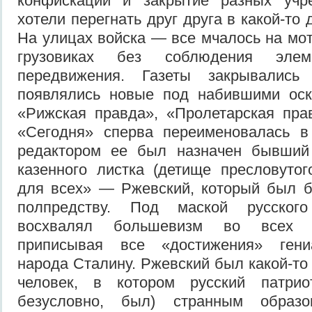
конфискации и закрытие разных учре
хотели перегнать друг друга в какой-то 
На улицах войска — все мчалось на мот
грузовиках без соблюдения элем
передвижения. Газеты закрывались
появлялись новые под набившими оск
«Рижская правда», «Пролетарская прав
«Сегодня» сперва переименовалась в 
редактором ее был назначен бывший 
казенного листка (детище пресловутог
для всех» — Ржевский, который был б
полпредству. Под маской русског
восхвалял большевизм во всех е
приписывая все «достижения» гениа
народа Сталину. Ржевский был какой-т
человек, в котором русский патрио
безусловно, был) странным образ