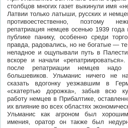
столбцов многих газет выкинули имя «н
Латвии только латыши, русских и немце
противоестественно, поэтому неж
репатриация немцев осенью 1939 года
публике панику, особенно среди торг
правда, радовались, но не богатые — те
неладное и ощупывали путь в Палести
вскоре и начали «репатриироваться».
после репатриации немцев надо 
большевиков. Ульманис ничего не н
сказать вдогонку уезжавшим в Ге
«скатертью дорожка», забыв всю ку
работу немцев в Прибалтике, оставленн
их влияние во всех областях экономичес
Ульманис как агроном был хорошим
имения, оратор он также был недур