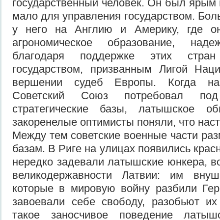
государственный человек. Он был ярым 
мало для управления государством. Бо
у него на Англию и Америку, где о
агрономическое образование, над
благодаря поддержке этих стра
государством, призванным Лигой Наци
вершении судеб Европы. Когда на
Советский Союз потребовал под
стратегические базы, латышское 
закоренелые оптимисты поняли, что наст
Между тем советские военные части раз
базам. В Риге на улицах появились кра
нередко задевали латышские юнкера, в
великодержавности Латвии: им внуш
которые в мировую войну разбили Ге
завоевали себе свободу, разобьют их
такое заносчивое поведение латы