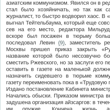
азиатским коммунизмом. Явился он в ре
стал было хозяйничать, но так как 
журналист, то быстро водворил хаос. В
выгнал Тейтельбаума, который еще совс
сев на его место, редактора Мильру
вскоре был посажен в тюрьму больш
последовал Левин
(9)
, заместитель р
Москвы пришел приказ закрыть «Р
название которой было несозвучно бо
сместить Ржевского, но за заслуги его
оставить в газете на маленькой должн
назначить сидевшего в тюрьме комму
газету переименовать пока в «Трудовую г
Издано постановление Кабинета министр
Начались обыски. Приказом министра в
задушена организация айзсаргов: в течен
им оружие. Кончена жизнь ай