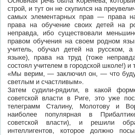
Основная речь была Коренева, которы
строй, и тут он не скупился на преувел
самых элементарных прав — права на 
права на обучение своих детей на р
неправда, ибо существовали меньши
правом обучения на своем родном язы
учитель, обучал детей на русском, 
языке), права на труд (тоже неправ
состоял учителем в городской школе!) и т
«Мы верим, — заключил он, — что буд
светлым и счастливым».
Затем судили-рядили, в какой форм
советской власти в Риге, это уже по
телеграмм Сталину, Молотову и Вор
наиболее популярная в Прибалтик
советской власти), и решили обр
интеллигентов, которое должно пос