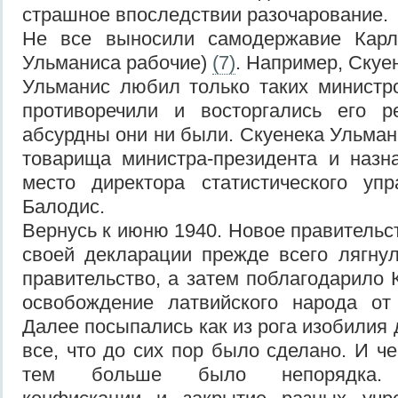
страшное впоследствии разочарование.
Не все выносили самодержавие Карл
Ульманиса рабочие)
(7)
. Например, Скуе
Ульманис любил только таких министр
противоречили и восторгались его 
абсурдны они ни были. Скуенека Ульман
товарища министра-президента и назн
место директора статистического упр
Балодис.
Вернусь к июню 1940. Новое правительс
своей декларации прежде всего лягну
правительство, а затем поблагодарило
освобождение латвийского народа от 
Далее посыпались как из рога изобилия
все, что до сих пор было сделано. И ч
тем больше было непорядка. Н