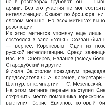
но в разговорах грубоват, он — бы
армии. Без его участия не мог состоят
интеллигенции. Скажет по брошюре, ни
словом меньше. На всех митингах вын
резолюции.
Из этих митингов упомяну еще лишь 
состоялся в зале «Улья». Созван был
— вернее, Кореневым. Один из позо
русской интеллигенции. Среди зачинщ
Вас. Ив. Снегирев, Евланов (всюду боящ
Стародубский и другие.
9 июля. За столом президиум: председа
председателя С. А. Коренев, секретари 
Шантур, от компартии — С. Мезельский.
На этом митинге первым выступил Сне
сохранить место помощника юрисконсу
выступил Борис Евланов, который б