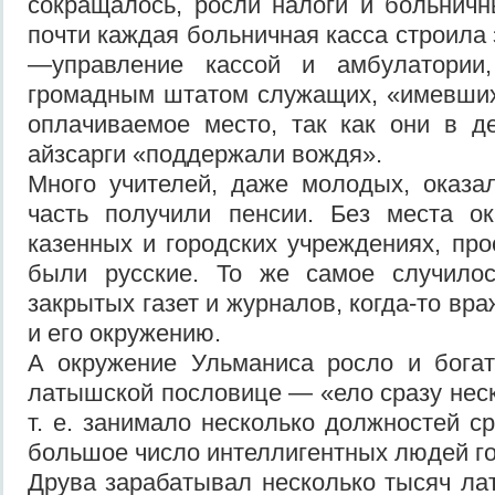
сокращалось, росли налоги и больничн
почти каждая больничная касса строила
—управление кассой и амбулатори
громадным штатом служащих, «имевших
оплачиваемое место, так как они в д
айзсарги «поддержали вождя».
Много учителей, даже молодых, оказа
часть получили пенсии. Без места ок
казенных и городских учреждениях, про
были русские. То же самое случило
закрытых газет и журналов, когда-то в
и его окружению.
А окружение Ульманиса росло и богат
латышской пословице — «ело сразу нес
т. е. занимало несколько должностей ср
большое число интеллигентных людей г
Друва зарабатывал несколько тысяч лат