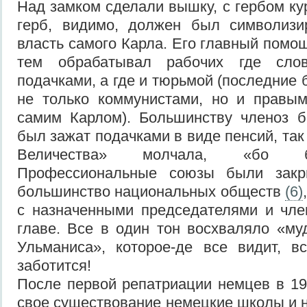
Над замком сделали вышку, с гербом ку
герб, видимо, должен был символизи
власть самого Карла. Его главный помо
тем обрабатывал рабочих где сло
подачками, а где и тюрьмой (последние
не только коммунистами, но и правым
самим Карлом). Большинству членоз 
был зажат подачками в виде пенсий, так
Величества» молчала, «бо благ
Профессиональные союзы были закр
большинство национальных обществ
(6)
с назначенными председателями и чле
главе. Все в один тон восхваляло «му
Ульманиса», которое-де все видит, в
заботится!
После первой репатриации немцев в 19
свое существование немецкие школы и 