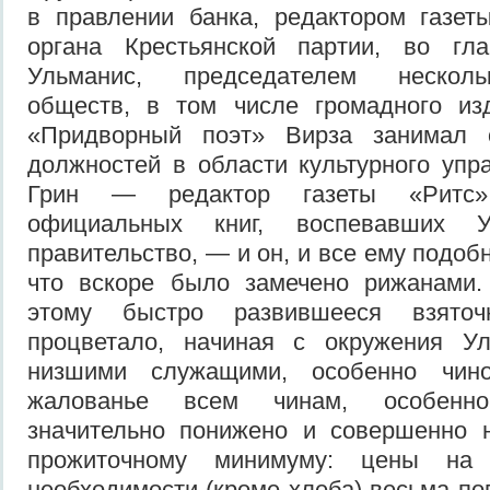
в правлении банка, редактором газе
органа Крестьянской партии, во гл
Ульманис, председателем несколь
обществ, в том числе громадного изд
«Придворный поэт» Вирза занимал 
должностей в области культурного упр
Грин — редактор газеты «Ритс»
официальных книг, воспевавших 
правительство, — и он, и все ему подо
что вскоре было замечено рижанами.
этому быстро развившееся взяточн
процветало, начиная с окружения У
низшими служащими, особенно чино
жалованье всем чинам, особенн
значительно понижено и совершенно н
прожиточному минимуму: цены на 
необходимости (кроме хлеба) весьма по