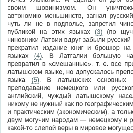
своим шовинизмом. Он уничтожи
автономию меньшинств, загнал русски
чуть ли не в подполье, запретил чин
публикой на этих языках
(3)
(по щуч
чиновники Латвии вдруг забыли русский 
прекратил издание книг и брошюр на 
языках
(4)
. В Латгалии большую ча
превратил в «смешанные», т. е. все п
латышском языке, но допускалось препо
языка
(5)
. В латышских основных 
преподавание немецкого или русско
английский, чуждый латышскому нас
никому не нужный как по географически
и практическим (экономическим), а толь
двум могучим народам — немецкому и р
какой-то слепой веры в мировое могущес