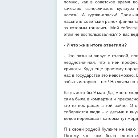
помню, как в советское время в
качество, выносливость, культур
носить! А куртки-аляски! Промы
насытить советский рынок финны та
за которым гонялись. Мой собесед
этим не воспользовались? У вас вед
- И что же в итоге ответили?
- Что латыши живут с головой, по
неоднозначная, что в ней профес
хрипоты. Куда еще простому народу
нас в государстве это невозможно. 
забыть историю – нет! Но зачем на 
Взять хотя бы 9 мая. Да, много лю
сама была в компартии и прекрасно
кто-то пострадал в той войне. Эт
собираются люди – с детьми и вну
дедов переживает, которых тут мор
Я в своей родной Кулдиге не знаю 
Потому что там была естестве