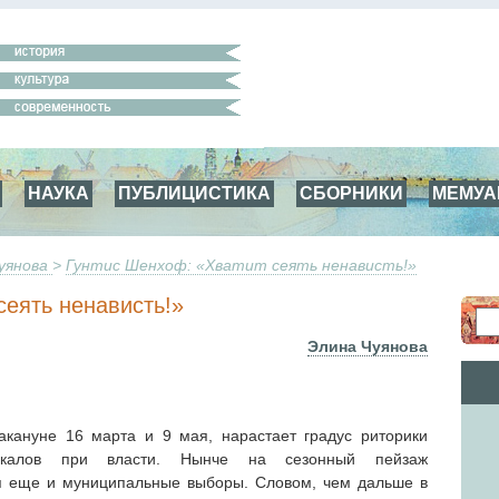
НАУКА
ПУБЛИЦИСТИКА
СБОРНИКИ
МЕМУ
уянова
>
Гунтис Шенхоф: «Хватит сеять ненависть!»
сеять ненависть!»
Элина Чуянова
акануне 16 марта и 9 мая, нарастает градус риторики
дикалов при власти. Нынче на сезонный пейзаж
я еще и муниципальные выборы. Словом, чем дальше в