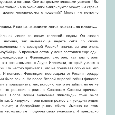
русские, и латыши. Они же целыми классами уезжают! Вы
 не только из-за экономики эмигрируют? Может, им страна
ки зрения человеческих отношений? Может, им неуютно
рием. У нас на ненависти легче въехать по власть...
тбольной линии со своим коллегой-шведом. Он сказал
ы, латыши, так вызывающе ведете себя со своим
селением и с соседней Россией, значит, вы или очень
самоубийцы. А прошлым летом у меня состоялся еще один
омандировке в Финляндии, смотрел, как там строят
вот познакомился с Лаури Илломаки, который учился в
ски. Он честно признался, что не понимает логику нашего
. И пояснил: Финляндия пострадала от России гораздо
ими была война. Но после Второй мировой войны финское
путь прагматизма: нет, историю никто не забыл, но ее не
ринято решение строить с Советским Союзом прочные,
ения. После войны экономика Финляндии тоже была
я как близорукие – они навели резкость и увидели рядом
 значит, и бескрайние рынки сбыта. Именно на этом
а несколько лет подняли свою экономику. Я прекрасно