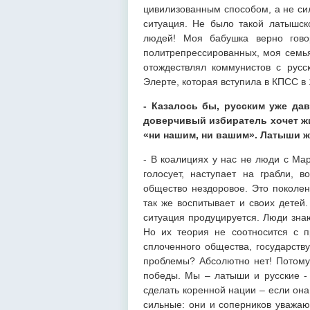
цивилизованным способом, а не си
ситуация. Не было такой латышск
людей! Моя бабушка верно гово
политрепрессированных, моя семья 
отождествлял коммунистов с русс
Элерте, которая вступила в КПСС в 
- Казалось бы, русским уже дав
доверчивый избиратель хочет жи
«ни нашим, ни вашим». Латыши же
- В коалициях у нас не люди с Мар
голосует, наступает на грабли, в
общество нездоровое. Это поколен
так же воспитывает и своих детей.
ситуация продуцируется. Люди зна
Но их теория не соотносится с п
сплоченного общества, государству
проблемы? Абсолютно нет! Потому 
победы. Мы – латыши и русские -
сделать коренной нации – если она
сильные: они и соперников уважают