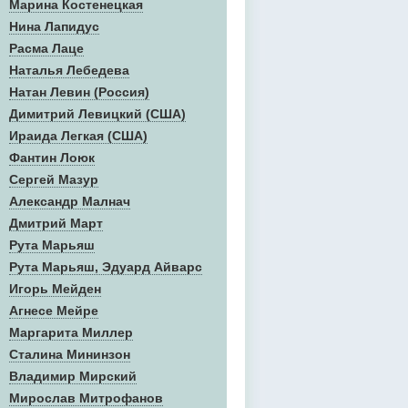
Марина Костенецкая
Нина Лапидус
Расма Лаце
Наталья Лебедева
Натан Левин (Россия)
Димитрий Левицкий (США)
Ираида Легкая (США)
Фантин Лоюк
Сергей Мазур
Александр Малнач
Дмитрий Март
Рута Марьяш
Рута Марьяш, Эдуард Айварс
Игорь Мейден
Агнесе Мейре
Маргарита Миллер
Сталина Мининзон
Владимир Мирский
Мирослав Митрофанов