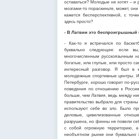
оставаться? Молодые не хотят – и 
мозгами-то пораскиньте, может, они
кажется бесперспективной, с точ
здесь просто?
- В Латвии это беспроигрышный п
- Как-то я встречался по баске
буквально следующее: если в
многочисленным русскоязычным на
богатые, или глупые, или просто 
интересный разговор. Я был в к
молодежные спортивные центры. И 
Петербурге, хорошо говорит по-рус
поведения по отношению к России
больше, чем Латвия, ведь между н
правительство выбрало для страны 
используют себе во зло. Было п
деловые, цивилизованные отнош
разрушена, но финны не повели себ
с собой огромную территорию, а
необъятном рынке они буквально з