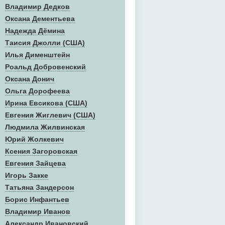
Владимир Дедков
Оксана Дементьева
Надежда Дёмина
Таисия Джолли (США)
Илья Дименштейн
Роальд Добровенский
Оксана Донич
Ольга Дорофеева
Ирина Евсикова (США)
Евгения Жиглевич (США)
Людмила Жилвинская
Юрий Жолкевич
Ксения Загоровская
Евгения Зайцева
Игорь Закке
Татьяна Зандерсон
Борис Инфантьев
Владимир Иванов
Александр Ивановский