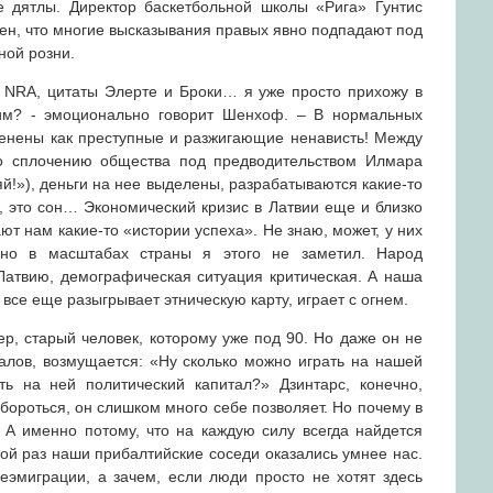
е дятлы. Директор баскетбольной школы «Рига» Гунтис
н, что многие высказывания правых явно подпадают под
ной розни.
 NRA, цитаты Элерте и Броки… я уже просто прихожу в
ким? - эмоционально говорит Шенхоф. – В нормальных
енены как преступные и разжигающие ненависть! Между
о сплочению общества под предводительством Илмара
й!»), деньги на нее выделены, разрабатываются какие-то
, это сон… Экономический кризис в Латвии еще и близко
ют нам какие-то «истории успеха». Не знаю, может, у них
 но в масштабах страны я этого не заметил. Народ
атвию, демографическая ситуация критическая. А наша
все еще разыгрывает этническую карту, играет с огнем.
р, старый человек, которому уже под 90. Но даже он не
лов, возмущается: «Ну сколько можно играть на нашей
ть на ней политический капитал?» Дзинтарс, конечно,
бороться, он слишком много себе позволяет. Но почему в
А именно потому, что на каждую силу всегда найдется
ной раз наши прибалтийские соседи оказались умнее нас.
эмиграции, а зачем, если люди просто не хотят здесь