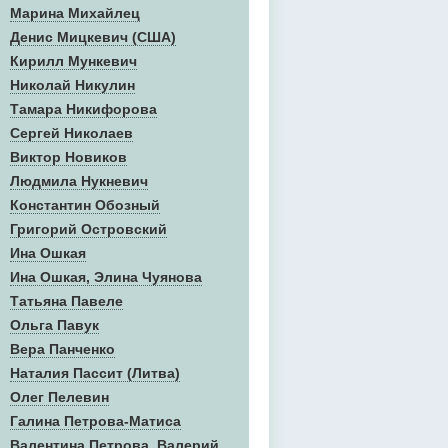
Марина Михайлец
Денис Mицкевич (США)
Кирилл Мункевич
Николай Никулин
Тамара Никифорова
Сергей Николаев
Виктор Новиков
Людмила Нукневич
Константин Обозный
Григорий Островский
Ина Ошкая
Ина Ошкая, Элина Чуянова
Татьяна Павеле
Ольга Павук
Вера Панченко
Наталия Пассит (Литва)
Олег Пелевин
Галина Петрова-Матиса
Валентина Петрова, Валерий