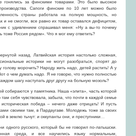
се гонялись за финскими товарами. Это было высокое
а производства. Сапоги финские по 10 лет можно было
шленность страны работала на полную мощность, но
к и не смогли, все равно их товар оставался дефицитом,
ник с удивлением спрашивал меня: «Ну а вы-то почему
ь тоже Россия рядом». Что я мог ему ответить?
вернутой назад. Латвийская история настолько сложная,
сиональные историки не могут разобраться, спорят до
 голову морочить? Народу жить надо, детей растить! А у
Вот о чем думать надо. Я не говорю, что нужно полностью
каждом шагу наступать друг другу на больную мозоль?
дей собираются у памятника. Наша «элита», часть которой
 там себя чувствовала, забыла, что почти в каждой семье
о историческая победа – нечего даже отрицать! И пусть
ками своими там, в Пардаугаве. Молодежь тоже за своих
дой в землю тычут: и оккупанты они, и преступники…
ни одного русского, который бы не говорил по-латышски.
нная среда, и все научились языку нормальным,