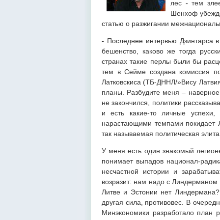
лес - тем зле
Шенхоф убежде
статью о разжигании межнациональ
- Последнее интервью Дзинтарса в
бешенство, каково же тогда русс
странах такие перлы были бы расц
тем в Сейме создана комиссия п
Латковскиса (ТБ-ДННЛ/»Вису Латвия
планы. Разбудите меня – наверное
не закончился, политики рассказыва
и есть какие-то личные успехи,
нарастающими темпами покидает Л
так называемая политическая элита 
У меня есть один знакомый легионе
понимает выпадов национал-радика
несчастной истории и зарабатыва
возразит: нам надо с Линдерманом 
Литве и Эстонии нет Линдермана? 
другая сила, противовес. В очеред
Минэкономики разработало план ре