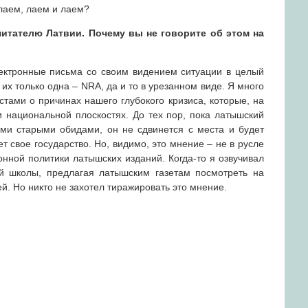
 лаем, лаем и лаем?
итателю Латвии. Почему вы не говорите об этом на
лектронные письма со своим видением ситуации в целый
 их только одна – NRA, да и то в урезанном виде. Я много
тами о причинах нашего глубокого кризиса, которые, на
и национальной плоскостях. До тех пор, пока латышский
ми старыми обидами, он не сдвинется с места и будет
ет свое государство. Но, видимо, это мнение – не в русле
нной политики латышских изданий. Когда-то я озвучивал
й школы, предлагая латышским газетам посмотреть на
й. Но никто не захотел тиражировать это мнение.