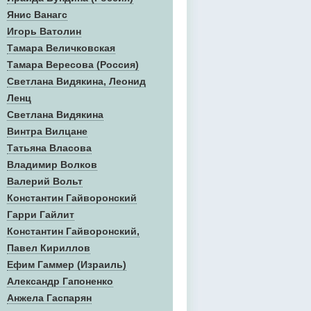
Янис Ванагс
Игорь Ватолин
Тамара Величковская
Тамара Вересова (Россия)
Светлана Видякина, Леонид
Ленц
Светлана Видякина
Винтра Вилцане
Татьяна Власова
Владимир Волков
Валерий Вольт
Константин Гайворонский
Гарри Гайлит
Константин Гайворонский,
Павел Кириллов
Ефим Гаммер (Израиль)
Александр Гапоненко
Анжела Гаспарян