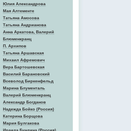
Юлия Александрова
Мая Алтементе
Татьяна Амосова
Татьяна Андрианова
Анна Аркатова, Валерий
Блюменкранц
П. Архипов
Татьяна Аршавская
Михаил Афремович
Вера Бартошевская
Василий Барановский
Всеволод Биркенфельд
Марина Блументаль
Валерий Блюменкранц
Александр Богданов
Надежда Бойко (Россия)
Катерина Борщова
Мария Булгакова
Ираида Бундина (Россия)