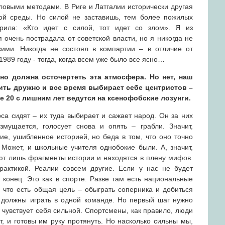
ловыми методами. В Риге и Латгалии исторически другая
ой среды. Но силой не заставишь, тем более пожилых
рила: «Кто идет с силой, тот идет со злом». Я из
очень пострадала от советской власти, но я никогда не
кими. Никогда не состоял в компартии – в отличие от
1989 году - тогда, когда всем уже было все ясно…
но должна осточертеть эта атмосфера. Но нет, наш
ть дружно и все время выбирает себе центристов –
 20 с лишним лет ведутся на ксенофобские лозунги.
са сидят – их туда выбирает и сажает народ. Он за них
озмущается, голосует снова и опять – грабли. Значит,
ие, ушибленное историей, но беда в том, что оно точно
 Может, и школьные учителя однобокие были. А, значит,
ют лишь фрагменты истории и находятся в плену мифов.
рактикой. Реалии совсем другие. Если у нас не будет
 конец. Это как в спорте. Разве там есть национальные
что есть общая цель – обыграть соперника и добиться
 должны играть в одной команде. Но первый шаг нужно
 чувствует себя сильной. Спортсмены, как правило, люди
, и готовы им руку протянуть. Но насколько сильны мы,