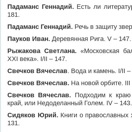
Падаманс Геннадий.
Есть ли литература
181.
Падаманс Геннадий.
Речь в защиту зверя
Пауков Иван.
Деревянная Рига. V – 147.
Рыжакова Светлана.
«Московская ба
XXI века». I/II – 147.
Свечков Вячеслав
. Вода и камень. I/II –
Свечков Вячеслав.
На новой орбите. III 
Свечков Вячеслав.
Подходим к краю
край, или Недоделанный Голем. IV – 143.
Сидяков Юрий.
Книги о православных х
131.