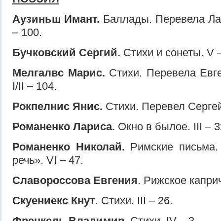
Аузиньш Имант.
Баллады. Перевела Лар
– 100.
Бучковский Сергий.
Стихи и сонеты. V –
Мелгалвс Марис.
Стихи. Перевела Евг
I/II – 104.
Рокпелнис Янис.
Стихи. Перевел Сергей
Романенко Лариса.
Окно в былое. III – 3
Романенко Николай.
Римские письма.
речь». VI – 47.
Славороссова Евгения
. Рижское капричч
Скуениекс Кнут
. Стихи. III – 26.
Френкель Владимир.
Стихи. IV – 3.