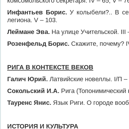
комсомольского секретаря. IV – 65, V – 7
Инфантьев Борис.
У колыбели?.. В сен
легиона. V – 103.
Леймане Эва.
На улице Учительской. III 
Розенфельд Борис.
Скажите, почему? I
РИГА В КОНТЕКСТЕ ВЕКОВ
Галич Юрий.
Латвийские новеллы. I/П – 
Сокольский И.А.
Рига (Топонимический ка
Тауренс Янис.
Язык Риги. О городе вообщ
ИСТОРИЯ И КУЛЬТУРА