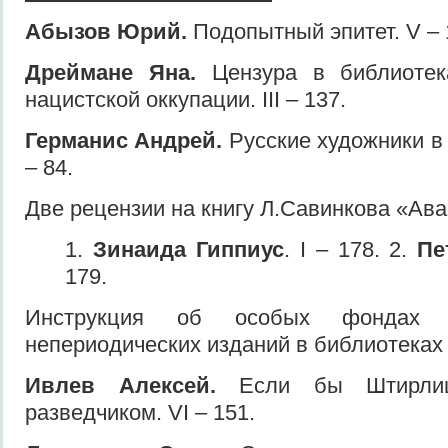
Абызов Юрий.
Подопытный эпитет. V – 
Дреймане Яна.
Цензура в библиотек
нацистской оккупации. III – 137.
Германис Андрей.
Русские художники в Ла
– 84.
Две рецензии на книгу Л.Савинкова «Ава
1.
Зинаида Гиппиус
. I – 178. 2.
Пе
179.
Инструкция об особых фондах п
непериодических изданий в библиотеках С
Ивлев Алексей.
Если бы Штирлиц
разведчиком. VI – 151.