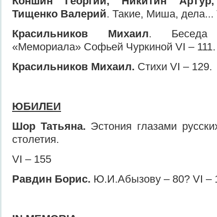
Коншин Георгий, Никитин Артур,
Тищенко Валерий
. Такие, Миша, дела... 
Красильников Михаил
. Беседа 
«Мемориала» Софьей Чуркиной VI – 111.
Красильников Михаил.
Стихи VI – 129.
ЮБИЛЕИ
Шор Татьяна.
Эстония глазами русски
столетия.
VI – 155
Равдин Борис.
Ю.И.Абызову – 80? VI – 