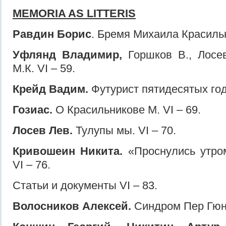
MEMORIA AS LITTERIS
Равдин Борис
. Бремя Михаила Краcильн
Уфлянд Владимир,
Горшков В., Лосе
М.К. VI – 59.
Крейд Вадим.
Футурист пятидесятых годо
Гозиас.
О Красильниковe М. VI – 69.
Лосев Лев.
Тулупы мы. VI – 70.
Кривошеин Никита.
«Проснулись утром
VI – 76.
Статьи и документы VI – 83.
Волосников Алексей.
Синдром Пер Гюнт