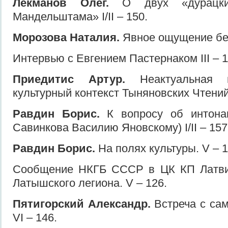
Лекманов Олег.
О двух «дурацки
Мандельштама» I/II – 150.
Морозова Наталия.
Явное ощущение бе
Интервью c Евгением Пастернаком III – 1
Приедитис Артур.
Неактуальная н
культурный контекст Тыняновских Чтений. 
Равдин Борис.
К вопросу об интона
Савинкова Василию Яновскому) I/II – 157
Равдин Борис.
На полях культуры. V – 1
Сообщение НКГБ СССР в ЦК КП Латви
Латышского легиона. V – 126.
Пятигорский Александр.
Встреча с сам
VI – 146.