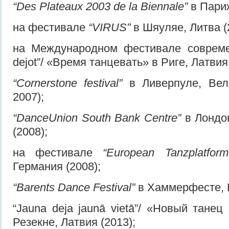
“Des Plateaux 2003 de la Biennale”
в Париж
на фестивале
“VIRUS”
в Шяуляе, Литва (
на Международном фестивале современ
dejot”/ «Время танцевать» в Риге, Латвия 
“Cornerstone festival”
в Ливерпуле, Вел
2007);
“DanceUnion South Bank Centre”
в Лондо
(2008);
на фестивале
“European Tanzplatform
Германия (2008);
“Barents Dance Festival”
в Хаммерфесте, Н
“Jauna deja jaunā vietā”/ «Новый тане
Резекне, Латвия (2013);