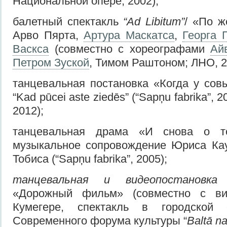
Национальной опере, 2002);
балетный спектакль
“Ad Libitum”
/ «По ж
Арво Пярта,
Артура Маскатса
,
Георга 
Васкса
(совместно с хореографами
Ай
Петром Зуской
, Тимом Раштоном; ЛНО, 2
танцевальная постановка «Когда у совы
“Kad pūcei aste ziedēs” (“Sapņu fabrika”,
2012);
танцевальная драма «И снова о т
музыкальное сопровождение Юриса Кау
Тобиса
(“Sapņu fabrika”, 2005);
танцевальн
ая
и видео
п
остановка
“
«Дорожный фильм» (совместно с ви
Кумегере, спектакль в городской
Современного форума культуры “
Baltā n