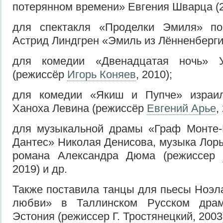
потерянном времени» Евгения Шварца (
для спектакля «Проделки Эмиля» по
Астрид Линдгрен «Эмиль из Лённенберги
для комедии «Двенадцатая ночь» 
(режиссёр
Игорь Коняев
, 2010);
для комедии «Якиш и Пупче» израил
Ханоха Левина (режиссёр
Евгений Арье
,
для музыкальной драмы «Граф Монте-
Дантес» Николая Денисова, музыка Лоры
романа Александра Дюма (режиссер
2019) и др.
Также поставила танцы для пьесы Ноэл
любви» в Таллинском Русском драма
Эстония (режиссер Г. Тростянецкий, 2003