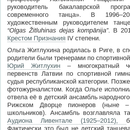
руководитель бакалаврской прогр
современного танца». В 1996–2
художественным руководителем танц
“Olgas Žitluhinas dejas kompānija”
. В 20
Крестом Признания
IV степени.
Ольга Житлухина родилась в Риге, в сп
родители были тренерами по спортивной
Юрий Житлухин
– многократный ч
первенств Латвии по спортивной гимн
судья республиканской категории. Позж
фотожурналистом. Когда Ольге исполнил
отвела её в детский ансамбль народног
Рижском Дворце пионеров (ныне –
школьников). Ансамбль возглавляла т
Аудиона Ливентале (1925–2012),
Фактически это был не детский танцев