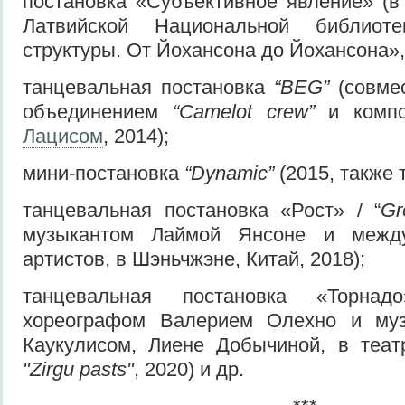
постановка «Субъективное явление» (в
Латвийской Национальной библиоте
структуры. От Йохансона до Йохансона»,
танцевальная постановка
“BEG”
(совме
объединением
“Camelot crew”
и комп
Лацисом
, 2014);
мини-постановка
“Dynamic”
(2015, также
танцевальная постановка «Рост» / “
Gr
музыкантом Лаймой Янсоне и между
артистов, в Шэньчжэне, Китай, 2018);
танцевальная постановка «Торнад
хореографом Валерием Олехно и му
Каукулисом, Лиене Добычиной, в теа
"Zirgu pasts"
, 2020) и др.