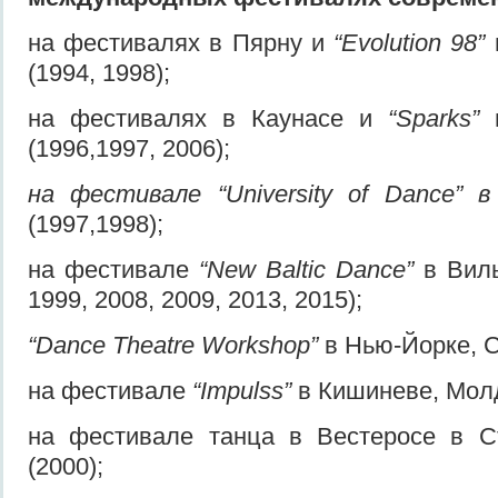
на фестивалях в Пярну и
“Evolution 98”
(1994, 1998);
на фестивалях в Каунасе и
“Sparks”
в
(1996,1997, 2006);
на фестивале
“University of Dance”
(1997,1998);
на фестивале
“New Baltic Dance”
в Вил
1999, 2008, 2009, 2013, 2015);
“Dance Theatre Workshop”
в Нью-Йорке, С
на фестивале
“Impulss”
в Кишиневе, Молд
на фестивале танца в Вестеросе в С
(2000);