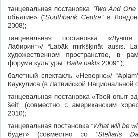
танцевальная постановка
“Two And One
объятие» (“
Southbank Centre”
в Лондоне
2008);
танцевальная постановка «Лучше
Лабиринт»/ “Labāk mirkšķināt ausis. La
художественном пространстве, в ра
форума культуры “
Baltā nakts
2009
”
);
балетный спектакль «Неверно»/ “Apla
Каукулиса (в Латвийской Национальной о
танцевальная постановка «Твой опыт зде
šeit” (совместно с американским хор
2010);
танцевальная постановка
“What will be wi
будет» (совместно со
“Stellaris