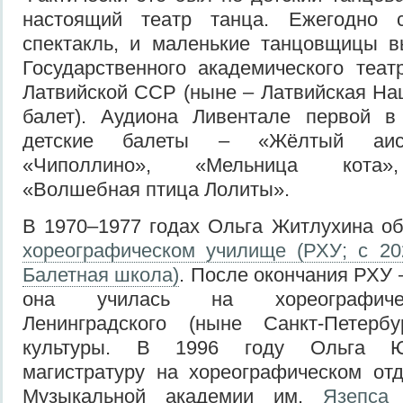
настоящий театр танца. Ежегодно с
спектакль, и маленькие танцовщицы в
Государственного академического теа
Латвийской ССР (ныне – Латвийская На
балет). Аудиона Ливентале первой в
детские балеты – «Жёлтый аист
«Чиполлино», «Мельница кота»,
«Волшебная птица Лолиты».
В 1970–1977 годах Ольга Житлухина о
хореографическом училище (РХУ; с 20
Балетная школа)
. После окончания РХУ –
она училась на хореографиче
Ленинградского (ныне Санкт-Петербур
культуры. В 1996 году Ольга Ю
магистратуру на хореографическом от
Музыкальной академии им.
Язепcа