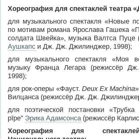
Хореография для спектаклей
т
еатра
«
для музыкального спектакля «Новые п
по мотивам романа Ярослава Гашека «
солдата Швейка», музыка Валтса Пуце
Аушкапс
и Дж. Дж. Джилинджер, 1998);
для музыкального спектакля «Моя в
музыку Франца Легара (режиссёр Дж
1998);
для рок-оперы «Фауст.
Deux Ex Machina
»
Вилцанса (режиссёр Дж. Дж. Джилинджер
для поэтической постановки «Трубка 
pīpe”
Эрика Адамсонса
(режиссёр Карлис
Хореография для спекта