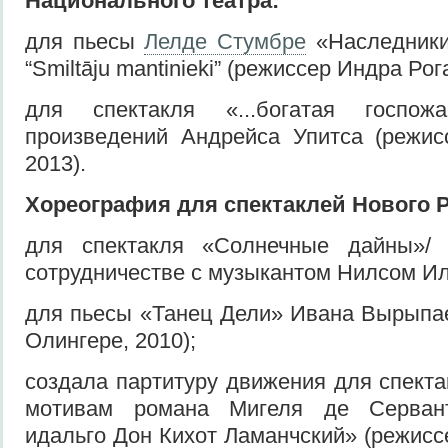
Н
ациональн
ого
театр
а:
для пьесы
Лелде Стумбре
«Наследники
“Smiltāju mantinieki” (режиссер Индра Рога
для спектакля «...богатая госпож
произведений Андрейса Упитса (режис
2013).
Хореография для спектаклей
Но
вого
Р
для спектакля «Солнечные дайны»/ “
сотрудничестве с музыкантом Нилсом Ил
для пьесы «Танец Дели» Ивана Вырыпа
Олингере, 2010);
создала партитуру движения для спекта
мотивам романа Мигеля де Серван
идальго Дон Кихот Ламанчский» (режис