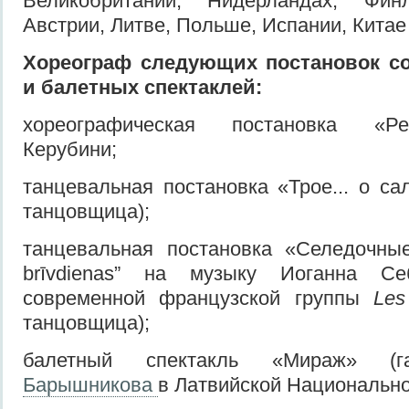
Великобритании, Нидерландах, Финл
Австрии, Литве, Польше, Испании, Китае 
Хореограф следующих
постановок с
и балетных спектаклей
:
хореографическая постановка «Р
Керубини;
танцевальная постановка «Трое... о са
танцовщица);
танцевальная постановка «Селедочные
brīvdienas” на музыку Иоганна С
современной французской группы
Le
танцовщица);
балетный спектакль «Мираж» (
Барышникова
в Латвийской Национально