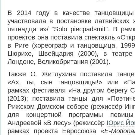
***
В 2014 году в качестве танцовщицы
участвовала в постановке латвийских
пятнадцати»/ “Solo piecpadsmit”. В ра
проектов она поставила спектакль «Отк
в Риге (хореограф и танцовщица, 1999
Цюрихе, Швейцария (2000), в театр
Лондоне, Великобритания (2001).
Также О. Житлухина поставила танце
«Ах, ты, сын танцовщицы!» или «П
рамках фестиваля «На другом берегу 
(2013); поставила танцы для «Поэтич
Рижском Домском соборе (режиссёр Инга
для концертной программы певиц
Андреевой «В лесу» (режиссёр
Юрис Йо
рамках проекта Евросоюза
«E-Motiona