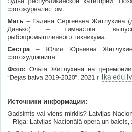
судья республиканской категории. По
фотожурналистом.
Мать
– Галина Сергеевна Житлухина (
Данько) – гимнастка, выпуск
рыбопромышленного техникума.
Сестра
– Юлия Юрьевна Житлухина
фотохудожница.
Фото:
Ольга Житлухина на церемонии
lka.edu.lv
“Dejas balva 2019-2020”, 2021 г.
Источники информации
:
Gadsimts vai viens mirklis? Latvijas Naci
– Rīga: Latvijas Nacionālā opera un balets,