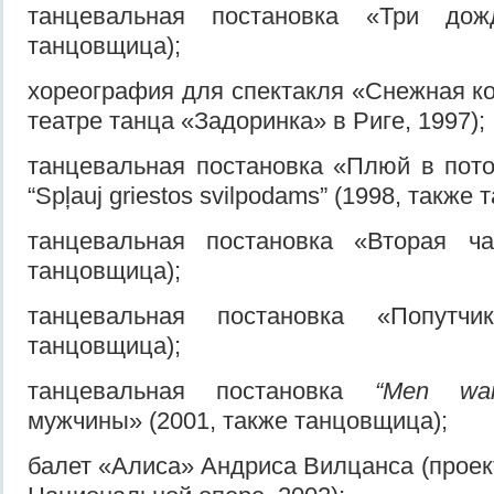
танцевальная постановка «Три дож
танцовщица);
хореография для спектакля «Снежная ко
театре танца «Задоринка» в Риге, 1997);
танцевальная постановка «Плюй в пото
“Spļauj griestos svilpodams” (1998, также
танцевальная постановка «Вторая ча
танцовщица);
танцевальная постановка «Попутчи
танцовщица);
танцевальная постановка
“Men wan
мужчины» (2001, также танцовщица);
балет «Алиса» Андриса Вилцанса (проек