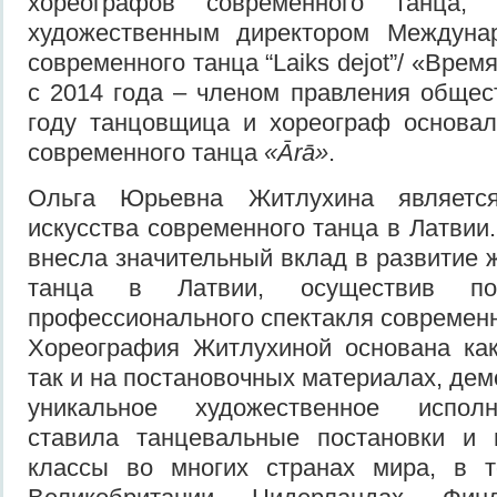
хореографов современного танца
художественным директором Междуна
современного танца “Laiks dejot”/ «Врем
с 2014 года – членом правления обще
году танцовщица и хореограф основа
современного танца
«Ārā»
.
Ольга Юрьевна Житлухина является
искусства современного танца в Латвии
внесла значительный вклад в развитие 
танца в Латвии, осуществив пос
профессионального спектакля современн
Хореография Житлухиной основана как
так и на постановочных материалах, де
уникальное художественное испол
ставила танцевальные постановки и 
классы во многих странах мира, в 