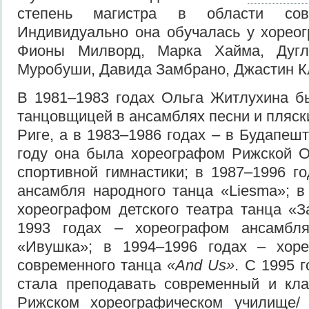
степень магистра в области совр
Индивидуально она обучалась у хореог
Фионы Милворд, Марка Хайма, Дугл
Муробуши, Давида Замбрано, Джастин К
В 1981–1983 годах Ольга Житлухина б
танцовщицей в ансамблях песни и пляск
Риге, а в 1983–1986 годах – в Будапешт
году она была хореографом Рижской 
спортивной гимнастики; в 1987–1996 г
ансамбля народного танца «Liesma»; в
хореографом детского театра танца «З
1993 годах – хореографом ансамбля
«Ивушка»; в 1994–1996 годах – хор
современного танца
«And Us»
. С 1995 
стала преподавать современный и кла
Рижском хореографическом училище/