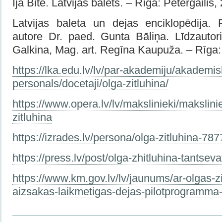
Ija Bite. Latvijas balets. – Rīga: Pētergailis,
Latvijas baleta un dejas enciklopēdija. 
autore Dr. paed. Gunta Bāliņa. Līdzauto
Galkina, Mag. art. Regīna Kaupuža. – Rīga
https://lka.edu.lv/lv/par-akademiju/akademis
personals/docetaji/olga-zitluhina/
https://www.opera.lv/lv/makslinieki/makslini
zitluhina
https://izrades.lv/persona/olga-zitluhina-787
https://press.lv/post/olga-zhitluhina-tantsev
https://www.km.gov.lv/lv/jaunums/ar-olgas-zi
aizsakas-laikmetigas-dejas-pilotprogramma-