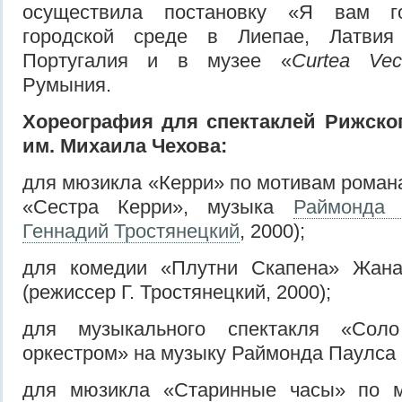
осуществила постановку «Я вам г
городской среде в Лиепае, Латвия 
Португалия и в музее «
Curtea Vec
Румыния.
Хореография для спектаклей
Рижск
о
им. Михаила Чехова
:
для мюзикла «Керри» по мотивам роман
«Сестра Керри», музыка
Раймонда 
Геннадий Тростянецкий
, 2000);
для комедии «Плутни Скапена» Жана
(режиссер Г. Тростянецкий, 2000);
для музыкального спектакля «Сол
оркестром» на музыку Раймонда Паулса 
для мюзикла «Старинные часы» по м