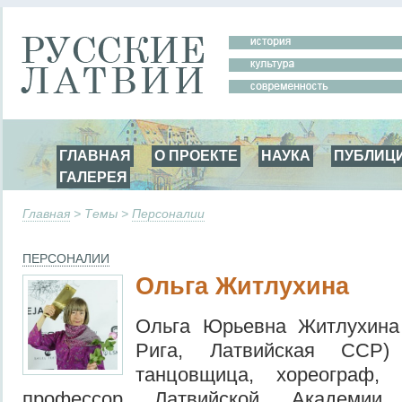
ГЛАВНАЯ
О ПРОЕКТЕ
НАУКА
ПУБЛИЦ
ГАЛЕРЕЯ
Главная
> Темы >
Персоналии
ПЕРСОНАЛИИ
Ольга Житлухина
Ольга Юрьевна Житлухина
Рига, Латвийская ССР
танцовщица, хореограф, п
профессор Латвийской Академии 