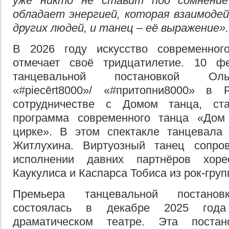
уже никто не ставит под сомнение
обладает энергией, которая взаимоде
других людей, и танец
–
е
ё
выражение
».
В 2026 году искусство современног
отмечает своё тридцатилетие. 10 ф
танцевальной постановкой Ол
«#piecērt8000»/ «#притопни8000» в
сотрудничестве с Домом танца, ста
программа современного танца «Дом
цирке». В этом спектакле танцевала
Житлухина. Виртуозный танец сопро
исполнении давних партнёров хор
Каукулиса и Каспарса Тобиса из рок-групп
Премьера танцевальной постановк
состоялась в декабре 2025 год
драматическом театре. Эта поста