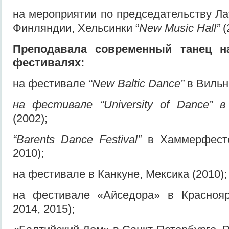
на мероприятии по председательству Ла
Финляндии, Хельсинки “
New Music Hall”
(
Пре
подавала
современный танец н
фестивалях:
на фестивале
“New Baltic Dance”
в Вильн
на фестивале
“University of Dance”
(2002);
“Barents Dance Festival”
в Хаммерфесте
2010);
на фестивале в Канкуне, Мексика (2010);
на фестивале «Айседора» в Красноярс
2014, 2015);