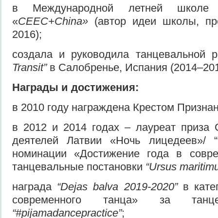
в Международной летней школе
«
CEEC+China
»
(автор идеи школы, пр
2016);
создала и руководила танцевальной 
Transit”
в Салобренье, Испания (2014–201
Награды и достижения:
в 2010 году награждена Крестом Признан
в 2012 и 2014 годах – лауреат приза
деятелей Латвии «Ночь лицедеев»/ “
номинации «Достижение года в совр
танцевальные постановки
“Ursus maritim
награда
“Dejas balva 2019-2020”
в кате
современного танца» за танц
“#pijamadancepractice”
;