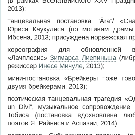
(в рамках Вселатвийского XXV Праздн
2013);
танцевальная постановка “Ārā”/ «С
Юриса Каукулиса (по мотивам драмы
Ибсена, 2013; присуждена норвежская п
хореография для обновленной в
«Лачплесис»
Зигмарса Лиепиньша
(либ
режиссер
Инесе Мичуле
, 2013);
мини-постановка «Брейкеры тоже гово
двумя брейкерами, 2013);
поэтическая танцевальная трагедия «Од
un Divi”, музыкальное сопровождение
Тобиса (постановка вдохновлена лю
поэтов Я. Райниса и Аспазии, 2014);