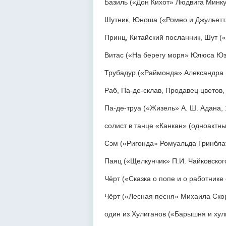
Базиль («Дон Кихот» Людвига Минку
Шутник, Юноша («Ромео и Джульетт
Принц, Китайский посланник, Шут (
Витас («На берегу моря» Юлюса Юз
Трубадур («Раймонда» Александра Г
Раб, Па-де-склав, Продавец цветов
Па-де-труа («Жизель» А. Ш. Адана, 
солист в танце «Канкан» (одноактн
Сэм («Ригонда» Ромуальда Гринблат
Паяц («Щелкунчик» П.И. Чайковского
Чёрт («Сказка о попе и о работнике 
Чёрт («Лесная песня» Михаила Скор
один из Хулиганов («Барышня и хул