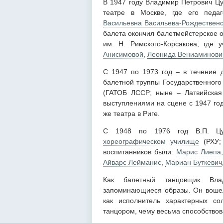
В 1947 году Владимир Петрович Ц
театре в Москве, где его пед
Васильевна Васильева-Рождествен
балета окончил балетмейстерское 
им. Н. Римского-Корсакова, где
Анисимовой
,
Леонида Вениаминови
С 1947 по 1973 год – в течение 
балетной труппы Государственного
(ГАТОБ ЛССР; ныне – Латвийская
выступлениями на сцене с 1947 го
же театра в Риге.
С 1948 по 1976 год В.П. Цу
хореографическом училище
(РХУ;
воспитанников были:
Марис Лиепа
Айварс Лейманис
,
Мариан Буткевич
Как балетный танцовщик Вла
запоминающиеся образы. Он вошел
как исполнитель характерных со
танцором, чему весьма способствов