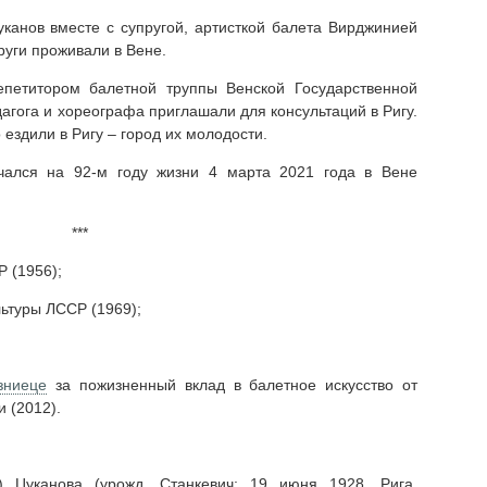
канов вместе с супругой, артисткой балета Вирджинией
руги проживали в Вене.
епетитором балетной труппы Венской Государственной
агога и хореографа приглашали для консультаций в Ригу.
 ездили в Ригу – город их молодости.
чался на 92-м году жизни 4 марта 2021 года в Вене
***
 (1956);
ьтуры ЛССР (1969);
зниеце
за пожизненный вклад в балетное искусство от
 (2012).
 Цуканова (урожд. Станкевич; 19 июня 1928, Рига,