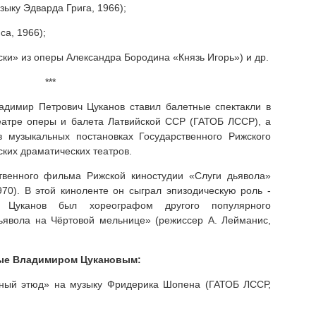
ыку Эдварда Грига, 1966);
са, 1966);
ки» из оперы Александра Бородина «Князь Игорь») и др.
***
адимир Петрович Цуканов ставил балетные спектакли в
еатре оперы и балета Латвийской ССР (ГАТОБ ЛССР), а
 музыкальных постановках Государственного Рижского
ских драматических театров.
венного фильма Рижской киностудии «Слуги дьявола»
970). В этой киноленте он сыграл эпизодическую роль -
. Цуканов был хореографом другого популярного
ьявола на Чёртовой мельнице» (режиссер А. Лейманис,
ные Владимиром Цукановым:
нный этюд» на музыку Фридерика Шопена (ГАТОБ ЛССР,