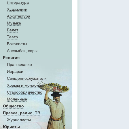
Литература
Художники
Aрхитектура
Музыка
Балет
Театр
Вокалисты
Aнсамбли, хоры
Религия
Православие
Иерархи
Священнослужители
Храмы и монастыри
Старообрядчество
Моленные
Общество
Пресса, радио, ТВ
Журналисты
Юристы