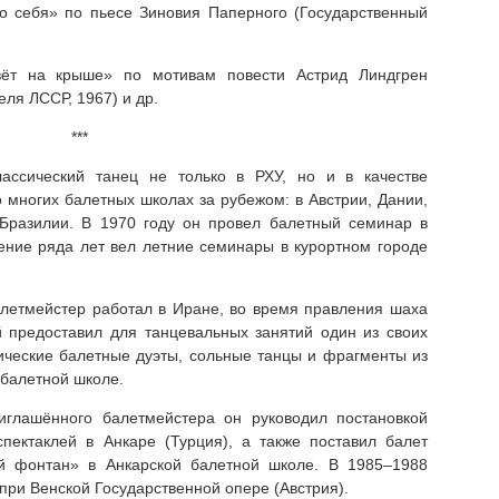
о себя» по пьесе Зиновия Паперного (Государственный
ёт на крыше» по мотивам повести Астрид Линдгрен
еля ЛССР, 1967) и др.
***
ассический танец не только в РХУ, но и в качестве
 многих балетных школах за рубежом: в Австрии, Дании,
Бразилии. В 1970 году он провел балетный семинар в
чение ряда лет вел летние семинары в курортном городе
летмейстер работал в Иране, во время правления шаха
й предоставил для танцевальных занятий один из своих
сические балетные дуэты, сольные танцы и фрагменты из
 балетной школе.
иглашённого балетмейстера он руководил постановкой
пектаклей в Анкаре (Турция), а также поставил балет
й фонтан» в Анкарской балетной школе. В 1985–1988
 при Венской Государственной опере (Австрия).