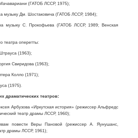
Мачавариани (ГАТОБ ЛССР, 1975);
а музыку Дм. Шостаковича (ГАТОБ ЛССР, 1984);
на музыку С. Прокофьева (ГАТОБ ЛССР, 1989; Венская
о театра оперетты:
Штрауса (1963);
ргия Свиридова (1963);
тера Колло (1971);
уса (1975).
их драматических театров:
ексея Арбузова «Иркутская история» (режиссер Альфредс
ический театр драмы ЛССР, 1960);
вам повести Веры Пановой (режиссер А. Яунушанс,
атр драмы ЛССР, 1961);