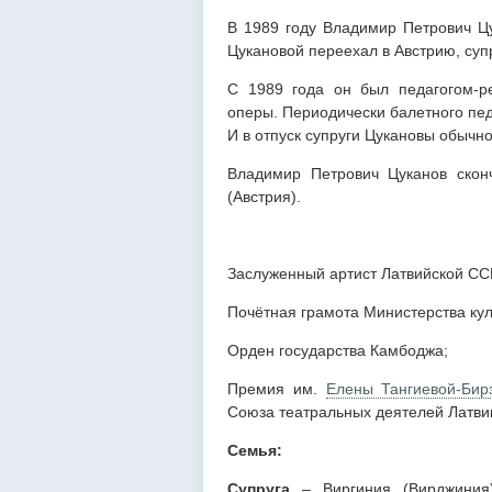
В 1989 году Владимир Петрович Цу
Цукановой переехал в Австрию, суп
С 1989 года он был педагогом-р
оперы. Периодически балетного пед
И в отпуск супруги Цукановы обычно
Владимир Петрович Цуканов скон
(Австрия).
Заслуженный артист Латвийской ССР
Почётная грамота Министерства кул
Орден государства Камбоджа;
Премия им.
Елены Тангиевой-Бир
Союза театральных деятелей Латвии
Семья:
Супруга
– Виргиния (Вирджиния)