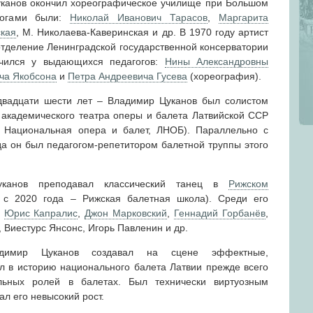
уканов окончил хореографическое училище при Большом
агогами были:
Николай Иванович Тарасов
,
Маргарита
ская
, М. Николаева-Каверинская и др. В 1970 году артист
отделение Ленинградской государственной консерватории
 учился у выдающихся педагогов:
Нины Александровны
ча Якобсона
и
Петра Андреевича Гусева
(хореография).
двадцати шести лет – Владимир Цуканов был солистом
 академического театра оперы и балета Латвийской ССР
 Национальная опера и балет, ЛНОБ). Параллельно с
да он был педагогом-репетитором балетной труппы этого
канов преподавал классический танец в
Рижском
 с 2020 года – Рижская балетная школа). Среди его
,
Юрис Капралис
,
Джон Марковский
,
Геннадий Горбанёв
,
, Виестурс Янсонс, Игорь Павленин и др.
димир Цуканов создавал на сцене эффектные,
 в историю национального балета Латвии прежде всего
льных ролей в балетах. Был технически виртуозным
ал его невысокий рост.