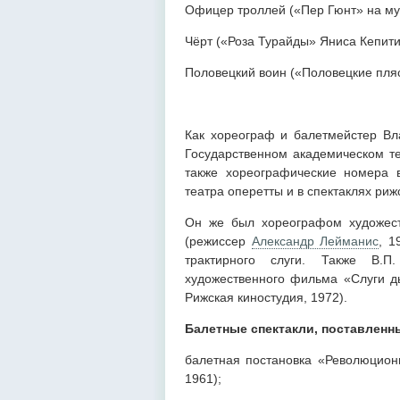
Офицер троллей («Пер Гюнт» на муз
Чёрт («Роза Турайды» Яниса Кепити
Половецкий воин («Половецкие пляс
Как хореограф и балетмейстер Вл
Государственном академическом т
также хореографические номера в
театра оперетты и в спектаклях риж
Он же был хореографом художест
(режиссер
Александр Лейманис
, 1
трактирного слуги. Также В.П
художественного фильма «Слуги д
Рижская киностудия, 1972).
Балетные спектакли, поставлен
балетная постановка «Революцио
1961);