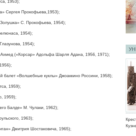
са, 1953);
а» Сергея Прокофьева,1953);
«Золушка» С. Прокофьева, 1954);
елюнаса, 1954);
лазунова, 1954);
УН
, Ахмед («Корсар» Адольфа Шарля Адана, 1956, 1971);
1956);
ый балет «Волшебные куклы» Джоаккино Россини, 1958);
са, 1959);
, 1959);
его Балде» М. Чулаки, 1962);
ульского, 1963);
Кре
Кузн
иган» Дмитрия Шостаковича, 1965);