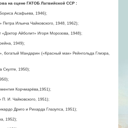
нова на сцене ГАТОБ Латвийской ССР
:
Бориса Асафьева, 1946);
 Петра Ильича Чайковского, 1948, 1962);
т «Доктор Айболит» Игоря Морозова, 1948);
ейна, 1949);
о», богатый Мандарин («Красный мак» Рейнгольда Глиэра,
 Скулте, 1950);
950);
иментия Корчмарёва,1951);
 П. И. Чайковского, 1951);
кардо Дриго и Рихарда Глазупса, 1951);
а, 1952);