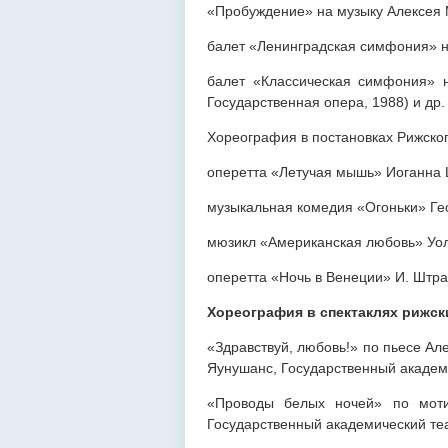
«Пробуждение» на музыку Алексея 
балет «Ленинградская симфония» н
балет «Классическая симфония» 
Государственная опера, 1988) и др.
Хореография в постановках Рижског
оперетта «Летучая мышь» Иоганна 
музыкальная комедия «Огоньки» Гео
мюзикл «Американская любовь» Уол
оперетта «Ночь в Венеции» И. Штра
Хореография в спектаклях рижск
«Здравствуй, любовь!» по пьесе Ал
Яунушанс, Государственный академ
«Проводы белых ночей» по моти
Государственный академический те