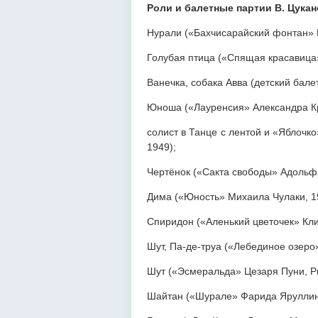
Роли и балетные партии В. Цука
Нурали («Бахчисарайский фонтан» 
Голубая птица («Спящая красавица»
Ванечка, собака Авва (детский бале
Юноша («Лауренсия» Александра Кр
солист в Танце с лентой и «Яблочк
1949);
Чертёнок («Сакта свободы» Адольфа
Дима («Юность» Михаила Чулаки, 1
Спиридон («Аленький цветочек» Кл
Шут, Па-де-труа («Лебединое озеро»
Шут («Эсмеральда» Цезаря Пуни, Ри
Шайтан («Шурале» Фарида Яруллин