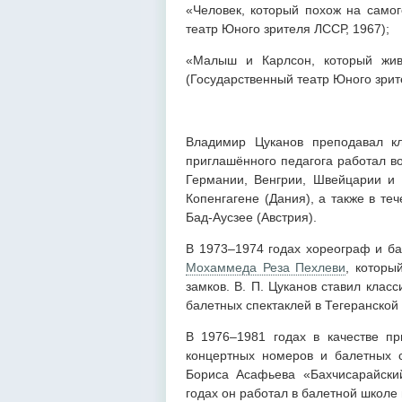
«Человек, который похож на самог
театр Юного зрителя ЛССР, 1967);
«Малыш и Карлсон, который жив
(Государственный театр Юного зрит
Владимир Цуканов преподавал кл
приглашённого педагога работал во
Германии, Венгрии, Швейцарии и 
Копенгагене (Дания), а также в те
Бад-Аусзее (Австрия).
В 1973–1974 годах хореограф и ба
Мохаммеда Реза Пехлеви
, которы
замков. В. П. Цуканов ставил клас
балетных спектаклей в Тегеранской
В 1976–1981 годах в качестве пр
концертных номеров и балетных с
Бориса Асафьева «Бахчисарайски
годах он работал в балетной школе