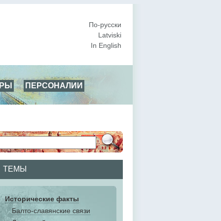
По-русски
Latviski
In English
АРЫ
ПЕРСОНАЛИИ
ТЕМЫ
Исторические факты
Балто-славянские связи