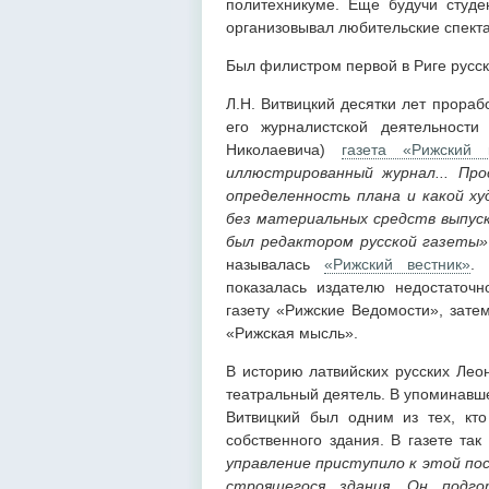
политехникуме. Еще будучи студе
организовывал любительские спекта
Был филистром первой в Риге русс
Л.Н. Витвицкий десятки лет прораб
его журналистской деятельност
Николаевича)
газета «Рижский 
иллюстрированный журнал... Про
определенность плана и какой х
без материальных средств выпуск
был редактором русской газеты»
называлась
«Рижский вестник»
. 
показалась издателю недостаточн
газету «Рижские Ведомости», зате
«Рижская мысль».
В историю латвийских русских Леон
театральный деятель. В упоминавше
Витвицкий был одним из тех, кто
собственного здания. В газете та
управление приступило к этой пос
строящегося здания. Он подг