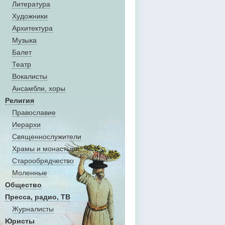
Литература
Художники
Aрхитектура
Музыка
Балет
Театр
Вокалисты
Aнсамбли, хоры
Религия
Православие
Иерархи
Священнослужители
Храмы и монастыри
Старообрядчество
Моленные
Общество
Пресса, радио, ТВ
Журналисты
Юристы