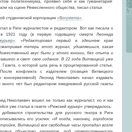
нтом политехникума, проявил себя и как гуманитарий:
кли на сцене Ремесленного общества, писал статьи.
кой студенческой корпорации
«Borystenia»
.
отал в Риге журналистом и редактором. Вот как писала о
и в 1921 году (в первую годовщину смерти Леонида
курьер»
:
«Редактировал первый в здешнем крае
сматривая теперь этот журнал, удивляешься, какая
удожественный вкус были у этого юноши, без опыта и
авшего в свет свое издание. В 22 года Витвицкий уже
. Газета, о которой шла речь в процитированной статье,
После конфликта с издателем (позиция Витвицкого
о консервативной) Леонид Николаевич начал издавать
м много лет был редактором ежедневной русской газеты
ид Николаевич вошел не только как журналист, но и как
йся уже статье в газете «Рижский курьер» утверждалось:
 добивался строительства для русского театра в Риге
к описывались его усилия:
«И когда, наконец, городское
тройке, Витвицкий все свободные часы пропадал возле
отовил общество гарантов, под ответственность