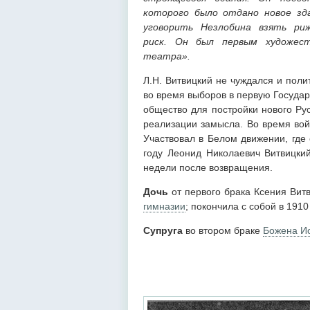
которого было отдано новое зд
уговорить Незлобина взять ри
риск. Он был первым художест
театра».
Л.Н. Витвицкий не чуждался и поли
во время выборов в первую Государ
общество для постройки нового Ру
реализации замысла. Во время вой
Участвовал в Белом движении, где
году Леонид Николаевич Витвицкий
недели после возвращения.
Дочь
от первого брака Ксения Вит
гимназии
; покончила с собой в 1910 
Супруга
во втором браке
Божена Ио