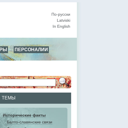
По-русски
Latviski
In English
АРЫ
ПЕРСОНАЛИИ
ТЕМЫ
Исторические факты
Балто-славянские связи