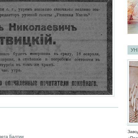
УН
Зав
зета Балтии