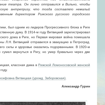
ание театра. Он лично отправился в Вильно, чтобы
жскую антрепризу, что тогда составляло немалый
венным директором Рижского русского городского
тики, был одним из лидеров Прогрессивного блока в Риге
ственную думу. В 1914-м году Витвицкий зарегистрировал
сского дома в Риге, но Первая мировая война помешала
ны Л.Н. Витвицкий отправился в эвакуацию в Петроград.
 его силы и здоровье оказались подорванными. В 1920-м
 сумел вернуться в Ригу, но умер буквально через две
вицкая, классная дама в
Рижской Ломоносовской женской
году.
сифовна Витвицкая (урожд. Заборовская)
.
Александр Гурин