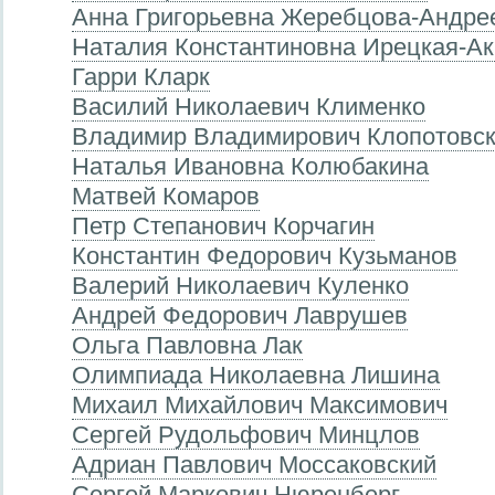
Анна Григорьевна Жеребцова-Андре
Наталия Константиновна Ирецкая-А
Гарри Кларк
Василий Николаевич Клименко
Владимир Владимирович Клопотовс
Наталья Ивановна Колюбакина
Матвей Комаров
Петр Степанович Корчагин
Константин Федорович Кузьманов
Валерий Николаевич Куленко
Андрей Федорович Лаврушев
Ольга Павловна Лак
Олимпиада Николаевна Лишина
Михаил Михайлович Максимович
Сергей Рудольфович Минцлов
Адриан Павлович Моссаковский
Сергей Маркович Нюренберг