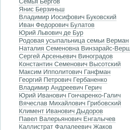
Семья Бергов
Янис Берзиньш
Владимир Иосифович Буковский
Иван Федорович Булатов
Юрий Львович де Бур
Родовая усыпальница семьи Верман
Наталия Семеновна Винзарайс-Верш
Сергей Арсеньевич Виноградов
Константин Семенович Высотский
Максим Ипполитович Ганфман
Георгий Петрович Гербаненко
Владимир Андреевич Герич
Юрий Иванович Гончаренко-Галич
Вячеслав Михайлович Грибовский
Климент Иванович Дыдоров
Павел Валерьянович Енгалычев
Каллистрат Фалалеевич Жаков