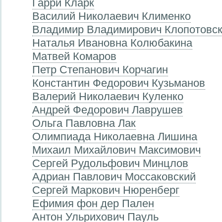
Гарри Кларк
Василий Николаевич Клименко
Владимир Владимирович Клопотовс
Наталья Ивановна Колюбакина
Матвей Комаров
Петр Степанович Корчагин
Константин Федорович Кузьманов
Валерий Николаевич Куленко
Андрей Федорович Лаврушев
Ольга Павловна Лак
Олимпиада Николаевна Лишина
Михаил Михайлович Максимович
Сергей Рудольфович Минцлов
Адриан Павлович Моссаковский
Сергей Маркович Нюренберг
Ефимия фон дер Пален
Антон Ульрихович Пауль