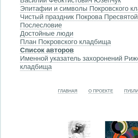
Василий Феоктистович Юзепчук
Эпитафии и символы Покровского к
Чистый праздник Покрова Пресвято
Послесловие
Достойные люди
План Покровского кладбища
Список авторов
Именной указатель захоронений Риж
кладбища
ГЛАВНАЯ
О ПРОЕКТЕ
ПУБЛ