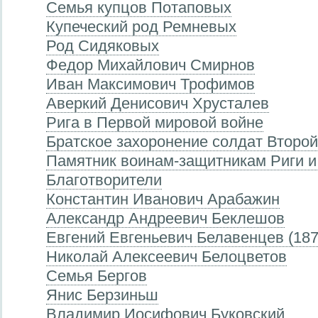
Семья купцов Потаповых
Купеческий род Ремневых
Род Сидяковых
Федор Михайлович Смирнов
Иван Максимович Трофимов
Аверкий Денисович Хрусталев
Рига в Первой мировой войне
Братское захоронение солдат Второ
Памятник воинам-защитникам Риги и
Благотворители
Константин Иванович Арабажин
Александр Андреевич Беклешов
Евгений Евгеньевич Белавенцев (18
Николай Алексеевич Белоцветов
Семья Бергов
Янис Берзиньш
Владимир Иосифович Буковский