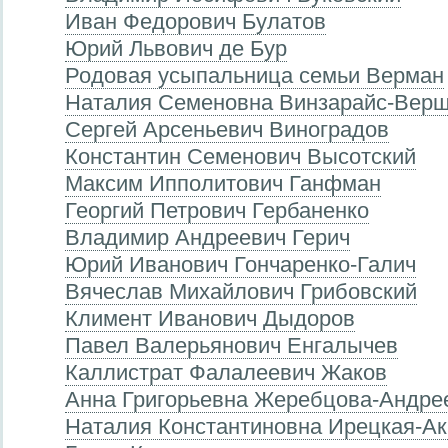
Иван Федорович Булатов
Юрий Львович де Бур
Родовая усыпальница семьи Верман
Наталия Семеновна Винзарайс-Верш
Сергей Арсеньевич Виноградов
Константин Семенович Высотский
Максим Ипполитович Ганфман
Георгий Петрович Гербаненко
Владимир Андреевич Герич
Юрий Иванович Гончаренко-Галич
Вячеслав Михайлович Грибовский
Климент Иванович Дыдоров
Павел Валерьянович Енгалычев
Каллистрат Фалалеевич Жаков
Анна Григорьевна Жеребцова-Андре
Наталия Константиновна Ирецкая-А