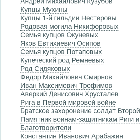
Андрей Михайлович Кузубов
Купцы Мухины
Купцы 1-й гильдии Нестеровы
Родовая могила Никифоровых
Семья купцов Окуневых
Яков Евтихиевич Осипов
Семья купцов Потаповых
Купеческий род Ремневых
Род Сидяковых
Федор Михайлович Смирнов
Иван Максимович Трофимов
Аверкий Денисович Хрусталев
Рига в Первой мировой войне
Братское захоронение солдат Второ
Памятник воинам-защитникам Риги и
Благотворители
Константин Иванович Арабажин