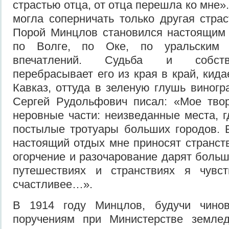
страстью отца, от отца перешла ко мне»
могла соперничать только другая стра
Порой Минцлов становился настоящим 
по Волге, по Оке, по уральским 
впечатлений. Судьба и собств
перебрасывает его из края в край, кида
Кавказ, оттуда в зеленую глушь виногр
Сергей Рудольфович писал: «Мое тво
неровные части: неизведанные места, г
постылые тротуары больших городов. 
настоящий отдых мне приносят странств
огорчение и разочарование дарят больш
путешествиях и странствиях я чувс
счастливее…».
В 1914 году Минцлов, будучи чино
поручениям при Министерстве землед