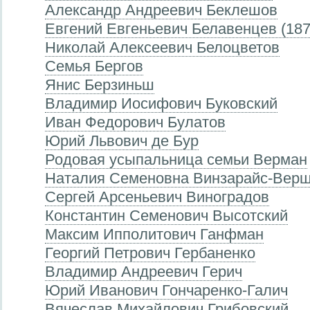
Александр Андреевич Беклешов
Евгений Евгеньевич Белавенцев (18
Николай Алексеевич Белоцветов
Семья Бергов
Янис Берзиньш
Владимир Иосифович Буковский
Иван Федорович Булатов
Юрий Львович де Бур
Родовая усыпальница семьи Верман
Наталия Семеновна Винзарайс-Верш
Сергей Арсеньевич Виноградов
Константин Семенович Высотский
Максим Ипполитович Ганфман
Георгий Петрович Гербаненко
Владимир Андреевич Герич
Юрий Иванович Гончаренко-Галич
Вячеслав Михайлович Грибовский