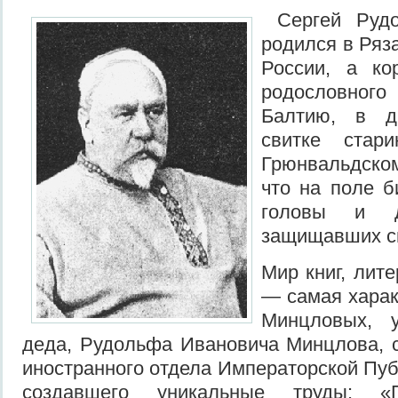
Сергей Рудо
родился в Ряз
России, а ко
родословног
Балтию, в д
свитке стар
Грюнвальдском
что на поле 
головы и д
защищавших с
Мир книг, лит
— самая харак
Минцловых, у
деда, Рудольфа Ивановича Минцлова, 
иностранного отдела Императорской Пуб
создавшего уникальные труды: 