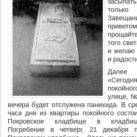
засыпать
только 
Завеща
привето
прощайт
того све
и желаю 
и радости
Далее 
«Сегод
покойног
улице, № 
вечера будет отслужена панихида. В ср
часа дня из квартиры покойного состо
Покровское кладбище в кладбищ
Погребение в четверг, 21 декабря 