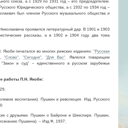
ного союза, а с 1929 по 1931 год – его председателем.
усского Юридического общества, а с 1932 по 1934 год –
олаевич был членом Русского музыкального общества и
 Николаевича проявился литературный дар. В 1901 и 1903
истические рассказы, а в 1902 и 1904 году два тома
 Якоби печатался во многих рижских изданиях:
"Русская
"
,
"Слово"
,
"Сегодня"
,
"Для Вас"
. Являлся товарищем
 "Закон и суд" – единственного в русском зарубежье
 работы П.Н. Якоби:
29;
олевом воспитании). Пушкин и революция. Изд. Русского
0.
ске с друзьями. Пушкин о Байроне и Шекспире. Пушкин,
ознанию Пушкина). – Изд.Ф, 1937;