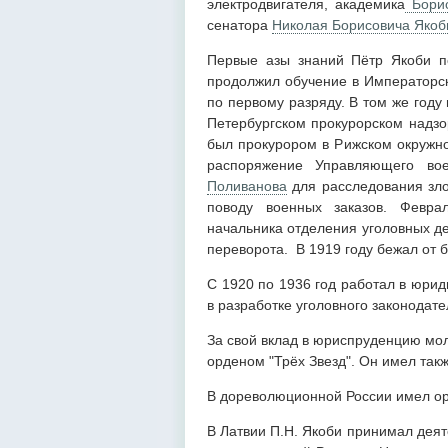
электродвигателя, академика
Борис
сенатора
Николая Борисовича Якоб
Первые азы знаний Пётр Якоби по
продолжил обучение в Императорск
по первому разряду. В том же году
Петербургском прокурорском надзо
был прокурором в Рижском окружн
распоряжение Управляющего во
Поливанова
для расследования зло
поводу военных заказов. Февра
начальника отделения уголовных де
переворота. В 1919 году бежал от 
С 1920 по 1936 год работал в юрид
в разработке уголовного законодате
За свой вклад в юриспруденцию мол
орденом "Трёх Звезд". Он имел так
В дореволюционной России имел ор
В Латвии П.Н. Якоби принимал деят