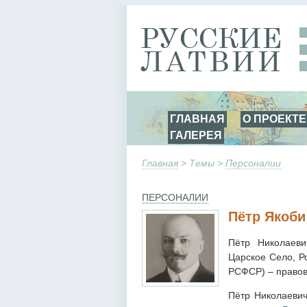
ГЛАВНАЯ
О ПРОЕКТЕ
ГАЛЕРЕЯ
Главная
> Темы >
Персоналии
ПЕРСОНАЛИИ
Пётр Якоби
Пётр Николаеви
Царское Село, Р
РСФСР) – правов
Пётр Николаевич