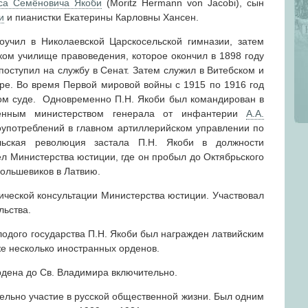
а Семёновича Якоби
(Moritz Hermann von Jacobi), сын
и
и пианистки Екатерины Карловны Хансен.
учил в Николаевской Царскосельской гимназии, затем
ом училище правоведения, которое окончил в 1898 году
 поступил на службу в Сенат. Затем служил в Витебском и
ре. Во время Первой мировой войны с 1915 по 1916 год
ом суде. Одновременно П.Н. Якоби был командирован в
енным министерством генерала от инфантерии
А.А.
употреблений в главном артиллерийском управлении по
льская революция застала П.Н. Якоби в должности
л Министерства юстиции, где он пробыл до Октябрьского
большевиков в Латвию.
ической консультации Министерства юстиции. Участвовал
льства.
одого государства П.Н. Якоби был награжден латвийским
же несколько иностранных орденов.
дена до Св. Владимира включительно.
ельно участие в русской общественной жизни. Был одним