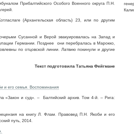
буналом Прибалтийского Особого Военного округа П.Н.
гене
агерей.
Кали
тласлаге (Архангельская область) 23, или по другим
дочерьми Сусанной и Верой эвакуировалась на Запад и
купации Германии. Позднее они перебралась в Марокко,
овлевны по отцовской линии. Латвию покинули и другие
Текст подготовила Татьяна Фейгмане
и и его семья. Воспоминания
а «Закон и суд». – Балтийский архив. Том 4-й. – Рига:
рецензия на книгу Л. Флам. Правовед П.Н. Якоби и его
ский путь, 2014.
.