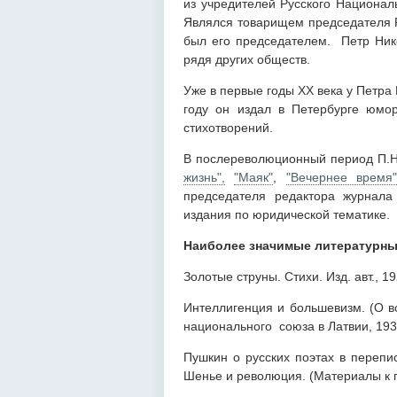
из учредителей Русского Националь
Являлся товарищем председателя Р
был его председателем. Петр Ник
рядя других обществ.
Уже в первые годы ХХ века у Петра
году он издал в Петербурге юмор
стихотворений.
В послереволюционный период П.Н.
жизнь",
"Маяк"
,
"Вечернее время
председателя редактора журнала
издания по юридической тематике.
Наиболее значимые литературные
Золотые струны. Стихи. Изд. авт., 19
Интеллигенция и большевизм. (О в
национального союза в Латвии, 193
Пушкин о русских поэтах в перепи
Шенье и революция. (Материалы к п