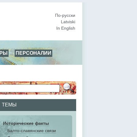
По-русски
Latviski
In English
АРЫ
ПЕРСОНАЛИИ
ТЕМЫ
Исторические факты
Балто-славянские связи