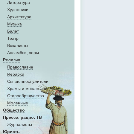
Литература
Художники
Aрхитектура
Музыка
Балет
Театр
Вокалисты
Aнсамбли, хоры
Религия
Православие
Иерархи
Священнослужители
Храмы и монастыри
Старообрядчество
Моленные
Общество
Пресса, радио, ТВ
Журналисты
Юристы