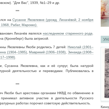
вском). "Для Вас", 1939, №1–29 и др.
***
ился на
Сусанне Яковлевне (урожд. Лихачёвой; 2 ноября
 1968, Рабат, Марокко).
ванович Лихачёв являлся
наследником старинного рода
.
а (Кронеберг) была актрисой.
УН
нны Яковлевны Якоби родились 7 детей:
Николай (1901–
нна (1904–1985)
,
Маврикий (1906–1938)
,
Зинаида (1908–
917–1998)
.
, Сусанна Яковлевна, как и её супруг, была натурой
турной деятельностью и переводами. Публиковалась в
***
вич Якоби был арестован органами НКВД по обвинению в
принимал активное участие в деятельности Русского
ратурных работах порочил советскую действительность.
Кин