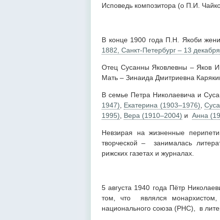
Исповедь композитора (о П.И. Чайко
В конце 1900 года П.Н. Якоби жен
1882, Санкт-Петербург – 13 декабря
Отец Сусанны Яковлевны – Яков И
Мать – Зинаида Дмитриевна Карякин
В семье Петра Николаевича и Суса
1947)
,
Екатерина (1903–1976)
,
Суса
1995)
,
Вера (1910–2004)
и
Анна (1
Невзирая на жизненные перипетии
творческой – занималась литера
рижских газетах и журналах.
5 августа 1940 года Пётр Николае
том, что являлся монархистом, 
национального союза (РНС), в лите