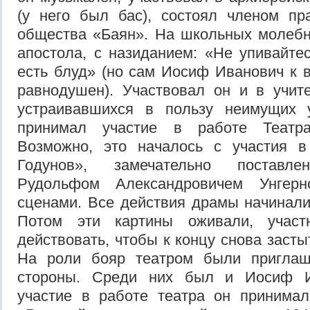
(у него был бас), состоял членом пр
общества «Баян». На школьных молебн
апостола, с назиданием: «Не упивайте
есть блуд» (но сам Иосиф Иванович к 
равнодушен). Участвовал он и в учите
устраивавшихся в пользу неимущих 
принимал участие в работе Театр
Возможно, это началось с участия в
Годунов», замечательно поставле
Рудольфом Александровичем Унгер
сценами. Все действия драмы начинали
Потом эти картины оживали, участ
действовать, чтобы к концу снова засты
На роли бояр театром были приглаш
стороны. Среди них был и Иосиф Ив
участие в работе театра он принимал