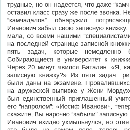
трудные, но он надеется, что даже “камч
оставил класс сразу же после звонка. Н
“камчадалов” обнаружил потрясаю
Иванович забыл свою записную книжку.
мала, со всеми нашими “специалистами
на последней странице записной книж
пять задач, которые немедленно 
Собирающиеся в университет к книжке
Через 20 минут явился Баталин. «Я, к
записную книжку?» Из пяти задач три
были даны на экзамене. Провалившихс
на дружеской выпивке у Жени Мордухо
был единственный приглашенный учите
его “напролом”: «Иосиф Иванович, теп
скажите, Вы нарочно “забыли” записную
Иванович ехидно ухмыльнулся, но ответ
это было на самом деле, теперь ре