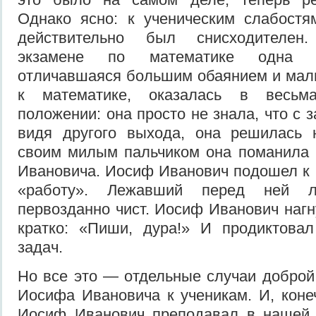
Однако ясно: к ученическим слабост
действительно был снисходителен
экзамене по математике одна н
отличавшаяся большим обаянием и мал
к математике, оказалась в весьма
положении: она просто не знала, что с 
видя другого выхода, она решилась 
своим милым пальчиком она поманила
Ивановича. Иосиф Иванович подошел к н
«работу». Лежавший перед ней 
первозданно чист. Иосиф Иванович нагн
кратко: «Пиши, дура!» И продиктова
задач.
Но все это — отдельные случаи доброй
Иосифа Ивановича к ученикам. И, конеч
Иосиф Иванович преподавал в нашей 