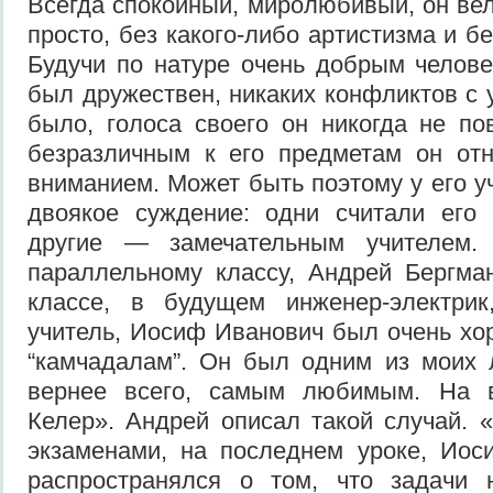
Всегда спокойный, миролюбивый, он вел
просто, без какого-либо артистизма и б
Будучи по натуре очень добрым челове
был дружествен, никаких конфликтов с 
было, голоса своего он никогда не п
безразличным к его предметам он от
вниманием. Может быть поэтому у его у
двоякое суждение: одни считали его 
другие — замечательным учителем.
параллельному классу, Андрей Бергма
классе, в будущем инженер-электрик
учитель, Иосиф Иванович был очень хо
“камчадалам”. Он был одним из моих 
вернее всего, самым любимым. На 
Келер». Андрей описал такой случай.
экзаменами, на последнем уроке, Иос
распространялся о том, что задачи 