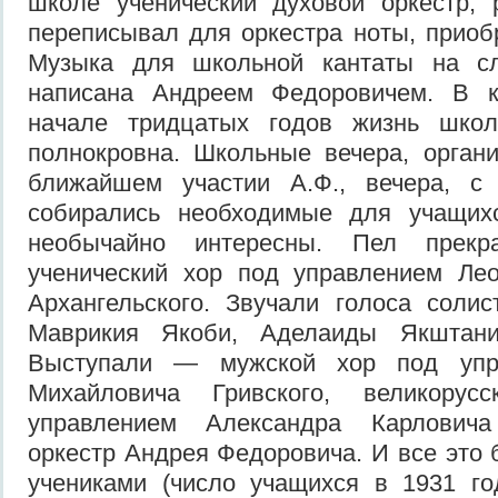
школе ученический духовой оркестр, 
переписывал для оркестра ноты, приоб
Музыка для школьной кантаты на сл
написана Андреем Федоровичем. В к
начале тридцатых годов жизнь шко
полнокровна. Школьные вечера, орган
ближайшем участии А.Ф., вечера, с
собирались необходимые для учащих
необычайно интересны. Пел прекр
ученический хор под управлением Лео
Архангельского. Звучали голоса соли
Маврикия Якоби, Аделаиды Якштани
Выступали — мужской хор под упр
Михайловича Гривского, великорус
управлением Александра Карлович
оркестр Андрея Федоровича. И все это 
учениками (число учащихся в 1931 го