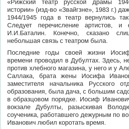
«Рижский театр русской драмы 194
истории» (изд-во «Звайгзне», 1983 г.) да
1944/1945 года в театр вернулись таки
Следует перечисление артистов, и 
И.И.Баталин. Конечно, сказано с
небольшая связь с театром была.
Последние годы своей жизни Иоси
времени проводил в Дубултах. Здесь, н
против хлебного магазина, у него и у А
Саллака, брата жены Иосифа Иванов
заместителя начальника Русского от
образования, была дача, с большим сад
в образцовом порядке. Иосиф Иванови
вокзале Дубулты, разыскивая Волод
соученика, работавшего дежурным по во
Иванович любил коротать время.