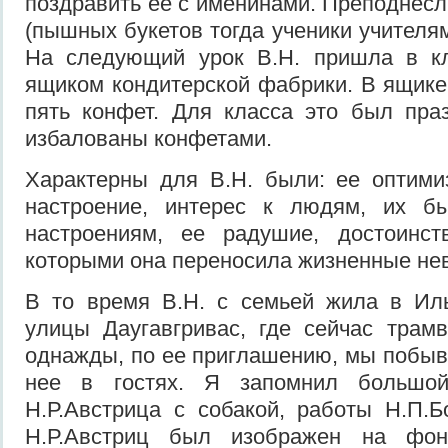
поздравить ее с именинами. Преподнесл
(пышных букетов тогда ученики учителя
На следующий урок В.Н. пришла в к
ящиком кондитерской фабрики. В ящик
пять конфет. Для класса это был пра
избалованы конфетами.
Характерны для В.Н. были: ее оптими
настроение, интерес к людям, их бы
настроениям, ее радушие, достоинс
которыми она переносила жизненные не
В то время В.Н. с семьей жила в Иль
улицы Даугавгривас, где сейчас трам
однажды, по ее приглашению, мы побыв
нее в гостях. Я запомнил большой
Н.Р.Австрица с собакой, работы Н.П.Бо
Н.Р.Австриц был изображен на фон