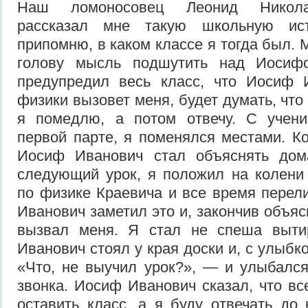
Наш ломоносовец Леонид Никола
рассказал мне такую школьную ис
припомню, в каком классе я тогда был. 
голову мысль подшутить над Иосиф
предупредил весь класс, что Иосиф 
физики вызовет меня, будет думать, что 
я помедлю, а потом отвечу. С учен
первой парте, я поменялся местами. Ко
Иосиф Иванович стал объяснять дом
следующий урок, я положил на колени
по физике Краевича и все время перел
Иванович заметил это и, закончив объяс
вызвал меня. Я стал не спеша выти
Иванович стоял у края доски и, с улыбко
«Что, не выучил урок?», — и улыбался
звонка. Иосиф Иванович сказал, что вс
оставить класс, а я буду отвечать до 