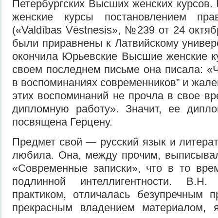
Петербургских Высших женских курсов
женские курсы постановлением прав
(«Valdības Vēstnesis», №239 от 24 октяб
были приравнены к Латвийскому универс
окончила Юрьевские Высшие женские ку
своем последнем письме она писала: «Ч
в воспоминаниях современников” и жале
этих воспоминаний не прочла в свое вр
дипломную работу». Значит, ее дипл
посвящена Герцену.
Предмет свой — русский язык и литерат
любила. Она, между прочим, выписыва
«Современные записки», что в то вре
подлинной интеллигентности. В.Н.
практиком, отличалась безупречным п
прекрасным владением материалом, 