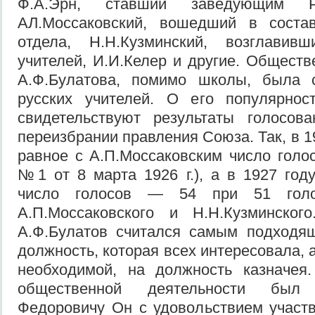
Ф.А.Эрн, ставший заведующим Р
АЛ.Моссаковский, вошедший в соста
отдела, Н.Н.Кузминский, возглавив
учителей, И.И.Келер и другие. Обществ
А.Ф.Булатова, помимо школы, была 
русских учителей. О его популярнос
свидетельствуют результаты голосо
переизбрании правления Союза. Так, в 1
равное с А.П.Моссаковским число голо
№1 от 8 марта 1926 г.), а в 1927 го
число голосов — 54 при 51 голо
А.П.Моссаковского и Н.Н.Кузминског
А.Ф.Булатов считался самым подходя
должность, которая всех интересовала, 
необходимой, на должность казначе
общественной деятельности был
Федоровичу Он с удовольствием участв