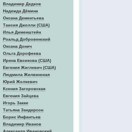
Владимир Дедков
Надежда Дёмина
Оксана Дементьева
Таисия Джолли (США)
Илья Дименштейн
Роальд Добровенский
Оксана Донич
Ольга Дорофеева
Ирина Евсикова (США)
Евгения Жиглевич (США)
Людмила Жилвинская
Юрий Жолкевич
Ксения Загоровская
Евгения Зайцева
Игорь Закке
Татьяна Зандерсон
Борис Инфантьев
Владимир Иванов
Александр Ивановский