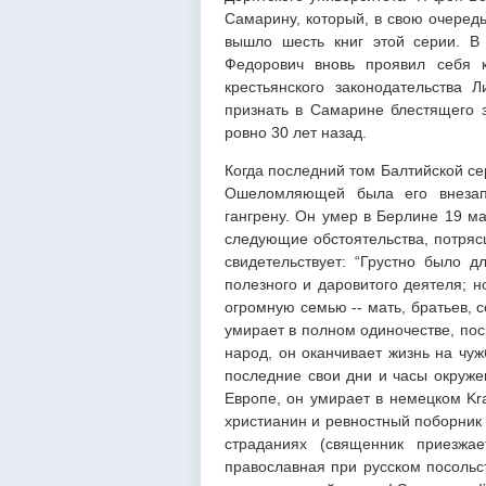
Самарину, который, в свою очеред
вышло шесть книг этой серии. В
Федорович вновь проявил себя к
крестьянского законодательства 
признать в Самарине блестящего з
ровно 30 лет назад.
Когда последний том Балтийской се
Ошеломляющей была его внезапн
гангрену. Он умер в Берлине 19 м
следующие обстоятельства, п
свидетельствует: “Грустно было д
полезного и даровитого деятеля; н
огромную семью -- мать, братьев, с
умирает в полном одиночестве, пос
народ, он оканчивает жизнь на чуж
последние свои дни и часы окружен
Европе, он умирает в немецком Kr
христианин и ревностный поборник
страданиях (священник приезжае
православная при русском посольст