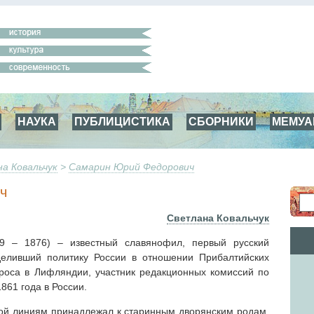
НАУКА
ПУБЛИЦИСТИКА
СБОРНИКИ
МЕМУ
а Ковальчук
>
Самарин Юрий Федорович
ч
Светлана Ковальчук
 – 1876) – известный славянофил, первый русский
деливший политику России в отношении Прибалтийских
опроса в Лифляндии, участник редакционных комиссий по
861 года в России.
ой линиям принадлежал к старинным дворянским родам.