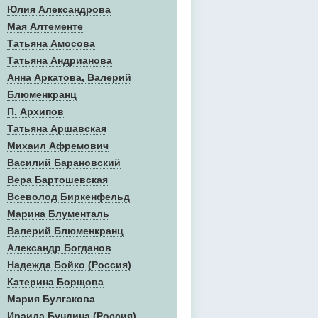
Юлия Александрова
Мая Алтементе
Татьяна Амосова
Татьяна Андрианова
Анна Аркатова, Валерий
Блюменкранц
П. Архипов
Татьяна Аршавская
Михаил Афремович
Василий Барановский
Вера Бартошевская
Всеволод Биркенфельд
Марина Блументаль
Валерий Блюменкранц
Александр Богданов
Надежда Бойко (Россия)
Катерина Борщова
Мария Булгакова
Ираида Бундина (Россия)