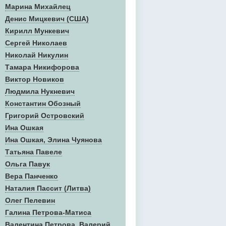
Марина Михайлец
Денис Mицкевич (США)
Кирилл Мункевич
Сергей Николаев
Николай Никулин
Тамара Никифорова
Виктор Новиков
Людмила Нукневич
Константин Обозный
Григорий Островский
Ина Ошкая
Ина Ошкая, Элина Чуянова
Татьяна Павеле
Ольга Павук
Вера Панченко
Наталия Пассит (Литва)
Олег Пелевин
Галина Петрова-Матиса
Валентина Петрова, Валерий