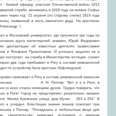
 - боевой офицер, участник Отечественной войны 1812
дворной службе, женившись в 1818 году на княжне Софье
вно через год 21 апреля (по старому стилю) 1819 года
енец, названный в честь именитого деда. На крестинах
Александр I.
л в Московский университет, где проучился три года на
ончании курса магистерский экзамен, Юрий Федорович
ию диссертации об известных деятелях православия
ом и Феофане Прокоповиче. И успешно защитил ее в
оре поступает на службу в Министерство юстиции, служит
арин два года пребывает в Ригу в составе ревизионной
дел по устройству быта крестьян Лифляндской.
ович приезжает в Ригу в составе ревизионной комиссии
. Из письма А. Н. Попову: “Вот я и в Риге, в
ня со всех сторон немецким духом. Трудно поверить, что
ко в Риге! Город не представляет решительно никаких
иге: Малая Кузнечная улица, дом Шульт, 263 и 264”. В
го и усердно. Блестящее знание языков помогает при
 письма к Попову: “Попадались и любопытные вещи для
им, свидетельства немецких историков о мирном