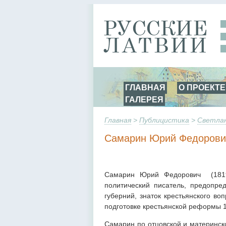
ГЛАВНАЯ
О ПРОЕКТЕ
ГАЛЕРЕЯ
Главная
>
Публицистика
>
Светлан
Самарин Юрий Федорови
Самарин Юрий Федорович (1819
политический писатель, предопре
губерний, знаток крестьянского в
подготовке крестьянской реформы 1
Самарин по отцовской и материнск