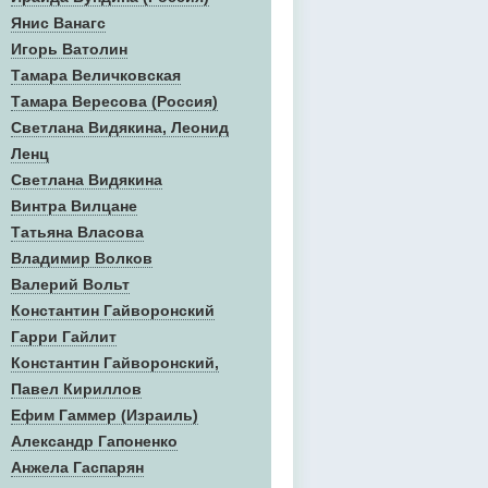
Янис Ванагс
Игорь Ватолин
Тамара Величковская
Тамара Вересова (Россия)
Светлана Видякина, Леонид
Ленц
Светлана Видякина
Винтра Вилцане
Татьяна Власова
Владимир Волков
Валерий Вольт
Константин Гайворонский
Гарри Гайлит
Константин Гайворонский,
Павел Кириллов
Ефим Гаммер (Израиль)
Александр Гапоненко
Анжела Гаспарян