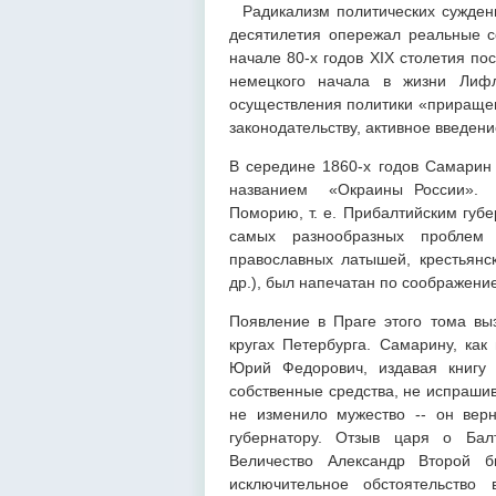
Радикализм политических суждени
десятилетия опережал реальные со
начале 80-х годов XIX столетия п
немецкого начала в жизни Лифля
осуществления политики «приращен
законодательству, активное введени
В середине 1860-х годов Самарин
названием «Окраины России».
Поморию, т. е.
Прибалтийским губе
самых разнообразных проблем 
православных латышей, крестьянс
др.), был напечатан по соображение
Появление в Праге этого тома вы
кругах Петербурга. Самарину, как
Юрий Федорович, издавая книгу 
собственные средства, не испраши
не изменило мужество -- он вер
губернатору. Отзыв царя о Бал
Величество Александр Второй 
исключительное обстоятельств