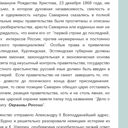
Накануне Рождества Христова, 23 декабря 1868 года, им
сьмо, в котором духовная независимость, смелость и
ь и одержимость натуры Самарина сказались в полной
ельные меры правительства были просчитаны и описаны
о разбирательства, ареста Самарина или изданных книг не
рждалось, что книги его от “первой строки до последней,
х интересов России, против неумеренных и постоянно
ского провинциализма”. Особые права и привилегии
ляндская, Курляндская, Эстляндская губернии должны
ким законам; законодательная и экономическая основа
зята под неусыпный контроль правительства; государство
тного крестьянства; русский язык должен быть введен в
елярий. Если правительство не смеет завершить то, что
- довести до логического конца факт присоединения
перии, то свою позицию Самарин обещал царю отстаивать
чем, реакция правительства, хоть и не столь явная, но
нии царской охранки завели папку под названием “Дело о
нигу
Окраины
России
”.
янство отправило Александру II Всеподданейший адрес,
 Бурно и решительно реагировали немецкие историки из
кк и К. Ширрен, опубликовав оскорбительно резкий ответ