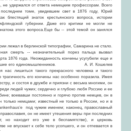
ь, не удержался от ответа немецким профессорам. Всего
 последнем томе, увидевшем свет в 1876 году, Юрий
ак блестящий знаток крестьянского вопроса, истории
Лифляндской губернии. Даже его критики не могли не
натока этого вопроса.Еще бы -- этой темой он занялся
рии лежал в берлинской типографии, Самарина не стало.
ая смерть -- незначительный порез пальца вызвал
арта 1876 года. Неожиданность кончины усугубили еще и
отрясшие его единомышленников. А. И. Кошелев
ля нас лишиться такого прекрасного человека и такого
о трагичность его кончины нас особенно поразила. Имея
естру, и состоя в дружбе и приязни с весьма многими, он
реди людей чужих; сердечно и глубоко любя Россию и ее
бине; воевавши постоянно и горячо против немцев, он в
 только немцами; известный не только в России, но и в
ankenhaus’e под чужим именем; наконец, православный
 православия, он не имеет утешения веры при последних
т, но находит его уже в беспамятстве), и церковь
ве не впускает к себе тело усопшего, и он отпевается в