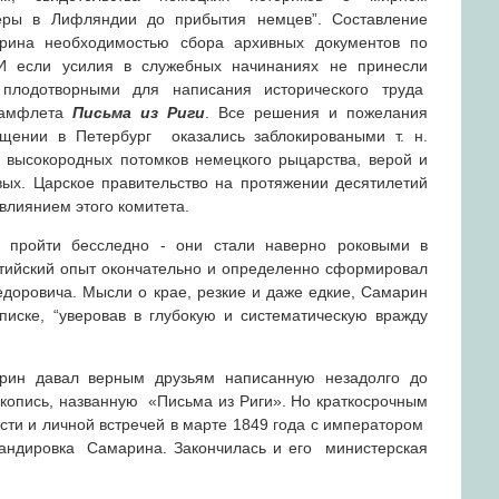
еры в Лифляндии до прибытия немцев”. Составление
рина необходимостью сбора архивных документов по
 И если усилия в служебных начинаниях не принесли
 плодотворными для написания исторического труда
памфлета
Письма из Риги
. Все решения и пожелания
ащении в Петербург оказались заблокироваными т. н.
 высокородных потомков немецкого рыцарства, верой и
х. Царское правительство на протяжении десятилетий
влиянием этого комитета.
 пройти бесследно - они стали наверно роковыми в
тийский опыт окончательно и определенно сформировал
доровича. Мысли о крае, резкие и даже едкие, Самарин
писке, “уверовав в глубокую и систематическую вражду
арин давал верным друзьям написанную незадолго до
укопись, названную «Письма из Риги». Но краткосрочным
сти и личной встречей в марте 1849 года с императором
мандировка Самарина. Закончилась и его министерская