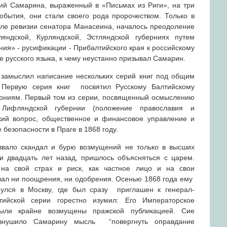
й Самарина, выраженный в «Письмах из Риги», на три
бытия, они стали своего рода пророчеством. Только в
осле ревизии сенатора Манасеина, началось преодоление
ндской, Курляндской, Эстляндской губерниях путем
ия» - русификации - Прибалтийского края к российскому
е русского языка, к чему неустанно призывал Самарин.
 замыслил написание нескольких серий книг под общим
Первую серия книг посвятил
Русскому Балтийскому
рниям.
Первый том из серии, посвященный осмыслению
Лифляндской губернии (положение православия и
кий вопрос, общественное и финансовое управление и
 безопасности в Праге в 1868 году.
звало скандал и бурю возмущений не только в высших
 и двадцать лет назад, пришлось объясняться с царем.
на свой страх и риск, как частное лицо и на свои
вал ни поощрения, ни одобрения. Осенью 1868 года ему
нулся в Москву, где был сразу приглашен к генерал-
тийской серии горестно изумил: Его Императорское
были крайне возмущены пражской публикацией. Сие
о внушило Самарину мысль “повергнуть оправдание