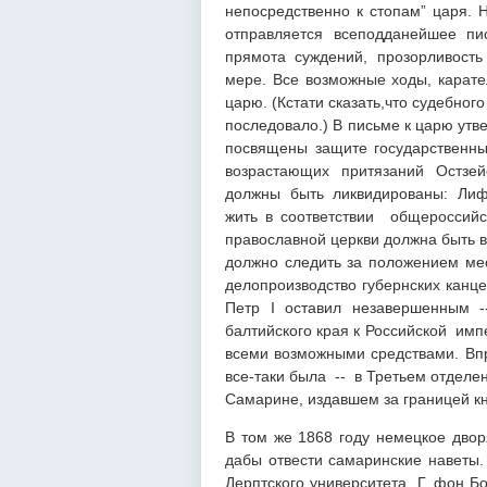
непосредственно к стопам” царя. 
отправляется всеподданейшее пи
прямота суждений, прозорливост
мере. Все возможные ходы, карат
царю. (Кстати сказать,что судебног
последовало.) В письме к царю утве
посвящены защите государственны
возрастающих притязаний Остзей
должны быть ликвидированы: Лиф
жить в соответствии общероссийс
православной церкви должна быть в
должно следить за положением мес
делопроизводство губернских канц
Петр I оставил незавершенным -
балтийского края к Российской им
всеми возможными средствами. Впро
все-таки была -- в Третьем отделе
Самарине, издавшем за границей к
В том же 1868 году немецкое двор
дабы отвести самаринские наветы.
Дерптского университета Г. фон Бо