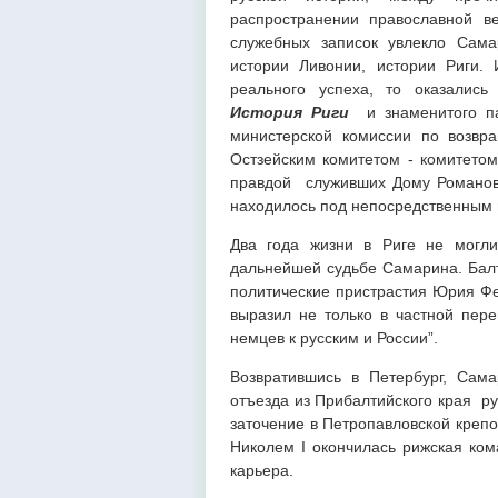
распространении православной в
служебных записок увлекло Сама
истории Ливонии, истории Риги.
реального успеха, то оказались
История Риги
и знаменитого 
министерской комиссии по возвр
Остзейским комитетом - комитетом
правдой служивших Дому Романовы
находилось под непосредственным 
Два года жизни в Риге не могли
дальнейшей судьбе Самарина. Бал
политические пристрастия Юрия Фе
выразил не только в частной пере
немцев к русским и России”.
Возвратившись в Петербург, Сам
отъезда из Прибалтийского края р
заточение в Петропавловской крепо
Николем I окончилась рижская ко
карьера.