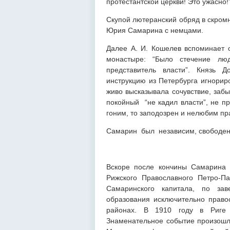
протестантской церкви! Это ужасно!
Скупой лютеранский обряд в скромн
Юрия Самарина с немцами.
Далее А. И. Кошелев вспоминает 
монастыре: “Было стечение лю
представитель власти”. Князь Д
инструкцию из Петербурга игнорир
живо высказывала сочувствие, забы
покойный “не кадил власти”, не п
гоним, то заподозрен и нелюбим пр
Самарин был независим, свободен, 
Вскоре после кончины Самарина 
Рижского Православного Петро-Па
Самаринского капитала, по за
образования исключительно правос
районах. В 1910 году в Риге
Знаменательное событие произошло