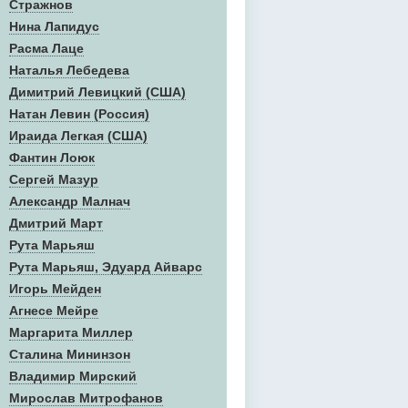
Стражнов
Нина Лапидус
Расма Лаце
Наталья Лебедева
Димитрий Левицкий (США)
Натан Левин (Россия)
Ираида Легкая (США)
Фантин Лоюк
Сергей Мазур
Александр Малнач
Дмитрий Март
Рута Марьяш
Рута Марьяш, Эдуард Айварс
Игорь Мейден
Агнесе Мейре
Маргарита Миллер
Сталина Мининзон
Владимир Мирский
Мирослав Митрофанов