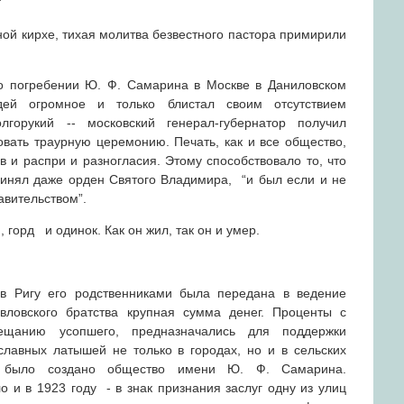
”
ой кирхе, тихая молитва безвестного пастора примирили
о погребении Ю. Ф. Самарина в Москве в Даниловском
дей огромное и только блистал своим отсутствием
олгорукий -- московский генерал-губернатор получил
овать траурную церемонию. Печать, как и все общество,
в и распри и разногласия. Этому способствовало то, что
ринял даже орден Святого Владимира, “и был если и не
авительством”.
горд и одинок. Как он жил, так он и умер.
в Ригу его родственниками была передана в ведение
вловского братства крупная сумма денег. Проценты с
вещанию усопшего, предназначались для поддержки
лавных латышей не только в городах, но и в сельских
 было создано общество имени Ю. Ф. Самарина.
 и в 1923 году - в знак признания заслуг одну из улиц