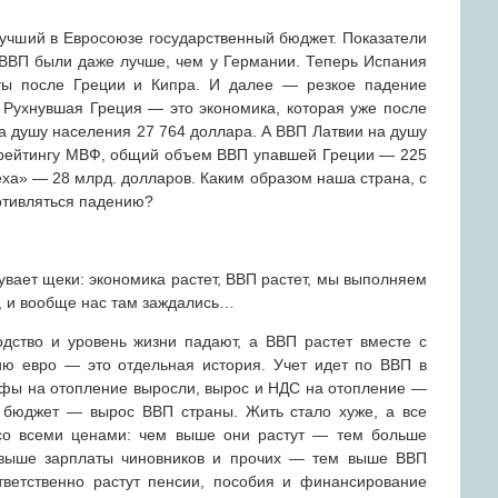
учший в Евросоюзе государственный бюджет. Показатели
ВВП были даже лучше, чем у Германии. Теперь Испания
ы после Греции и Кипра. И далее — резкое падение
. Рухнувшая Греция — это экономика, которая уже после
а душу населения 27 764 доллара. А ВВП Латвии на душу
 рейтингу МВФ, общий объем ВВП упавшей Греции — 225
пеха» — 28 млрд. долларов. Каким образом наша страна, с
отивляться падению?
вает щеки: экономика растет, ВВП растет, мы выполняем
у, и вообще нас там заждались…
одство и уровень жизни падают, а ВВП растет вместе с
ию евро — это отдельная история. Учет идет по ВВП в
ифы на отопление выросли, вырос и НДС на отопление —
 бюджет — вырос ВВП страны. Жить стало хуже, а все
 со всеми ценами: чем выше они растут — тем больше
м выше зарплаты чиновников и прочих — тем выше ВВП
тветственно растут пенсии, пособия и финансирование