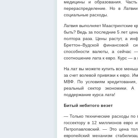
медицины и образования. Часть
перераспределение. Но в Латвии
социальные расходы.
Латвия выполняет Маастрихтские кр
быть? Ведь за последние 5 лет цен
полтора раза. Цены растут, а ин
Бреттон–Вудской финансовой с
способности валюты, а сейчас 
соотношение лата к евро. Курс — а 
На лат вы можете купить все меньше
за счет волевой привязки к евро. И
МВФ. По условиям кредитования,
реальный сектор экономики. А
поддержание курса лата!
Битый небитого везет
— Только технические расходы по 
госсектору в 12 миллионов евро и
Петропавловский. — Это цена тол
европейский механизм стабилиза