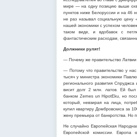
мире — на одну позицию выше охва
пунктов ниже Белоруссии и на 46 
не раз называл социальную цену «
нашей экономики с успехом человека
таком виде, и вдобавок с пет
фантастическим расходам, связан
Должники рулят!
— Почему же правительство Латвии
— Потому что правительство у нас 
тысяч у министра экономики Павлют
регионального развития Спруджса 
висит долг 2 млн. латов. Ей был
банком Zemes un HipotEku, но пос
который, невзирая на лица, потре
купил квартиру Домбровскиса за 10
жену премьера от банкротства. Но 
Не случайно Европейская Народная
Европейской комиссии. Европа 