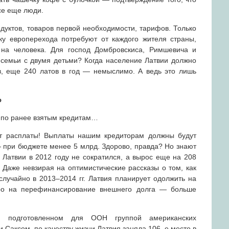
все еще люди.
дуктов, товаров первой необходимости, тарифов. Только
ку европерехода потребуют от каждого жителя страны,
 на человека. Для господ Домбровскиса, Римшевича и
 семьи с двумя детьми? Когда население Латвии должно
в, еще 240 латов в год — немыслимо. А ведь это лишь
ю
т по ранее взятым кредитам…
нт расплаты! Выплаты нашим кредиторам должны будут
— при бюджете менее 5 млрд. Здорово, правда? Но знают
 Латвии в 2012 году не сократился, а вырос еще на 208
 Даже невзирая на оптимистические рассказы о том, как
лучайно в 2013–2014 гг. Латвия планирует одолжить на
ро на перефинансирование внешнего долга — больше
, подготовленном для ООН группой американских
 Саксом, по качеству жизни Латвия заняла 106–е место в