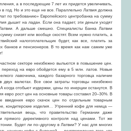
упления, а в последующие 7 лет их придется увеличивать,
о в год. Но и это еще не все. Параллельно Латвия должна
плат по требованию» Европейского центробанка на сумму
лия дышит на ладан. Если она падает, эти деньги уходят
 Латвии. А дальше смешно. Специалисты Банка Латвии
 сумму снизят или вообще скостят. Всем нужно платить, а
вийский налогоплательщик будет, как все, платить за
их банков и пенсионеров. В то время как нам самим уже
т!
 частном секторе неизбежно выльются в повышение цен.
 переход на евро обойдется ему в 5 млн. латов. Новые
елкого лавочника, каждого базарного торговца наличие
в двух валютах. Все свои затраты торговцы неизбежно
 А когда отобьют издержки, цены по инерции останутся. В
ия евро рост цен на основные товары составил 20–30%. В
е введения евро скачок цен по отдельным товарным
фе, кондитерские изделия… Утренний кофе для немца —
ствительная вещь, что правительство Германии даже
и прямого директивного контроля над ценами. Тот же
стонии. Будет ли по–другому в Латвии? У нас для многих
ать чашечку кофе с булочкой — подтверждение того, что