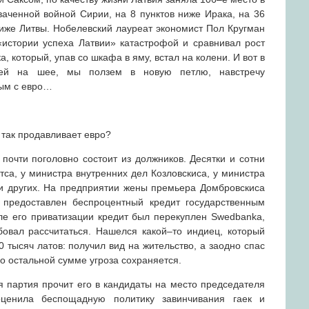
ченной войной Сирии, на 8 пунктов ниже Ирака, на 36
ниже Литвы. Нобелевский лауреат экономист Пол Кругман
истории успеха Латвии» катастрофой и сравнивал рост
, который, упав со шкафа в яму, встал на колени. И вот в
лей на шее, мы ползем в новую петлю, навстречу
ным с евро…
 так продавливает евро?
почти поголовно состоит из должников. Десятки и сотни
са, у министра внутренних дел Козловскиса, у министра
и других. На предприятии жены премьера Домбровскиса
 предоставлен беспроцентный кредит государственным
ле его приватизации кредит был перекуплен Swedbanka,
бовал рассчитаться. Нашелся какой–то индиец, который
0 тысяч латов: получил вид на жительство, а заодно спас
по остальной сумме угроза сохраняется.
 партия прочит его в кандидаты на место председателя
оценила беспощадную политику завинчивания гаек и