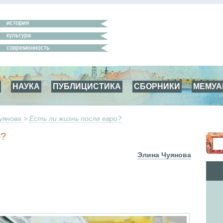
НАУКА
ПУБЛИЦИСТИКА
СБОРНИКИ
МЕМУ
уянова
>
Есть ли жизнь после евро?
о?
Элина Чуянова