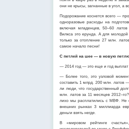
они не крысы, загнанные в угол, а 
Подорожание коснется всего — про
одноразовые расходы на подготов
включая младенцев, 50–60 латов
Вилкса это ерунда. А для молодой
только за отопление 27 млн. лато
самое начало песни!
С петлей на шее — в новую петл
— 2014 год — это еще и год выпла
— Более того, это узловой моме
составить 1 млрд. 200 млн. латов 
ли люди, что государственный долг
млн. латов за 11 месяцев 2012–го?
лихо мы расплатились с МВФ. Не с
внешних рынках 3 миллиарда ев
деньги взять негде.
В «мировом рейтинге счастья»
исследователей во главе с Джеффри