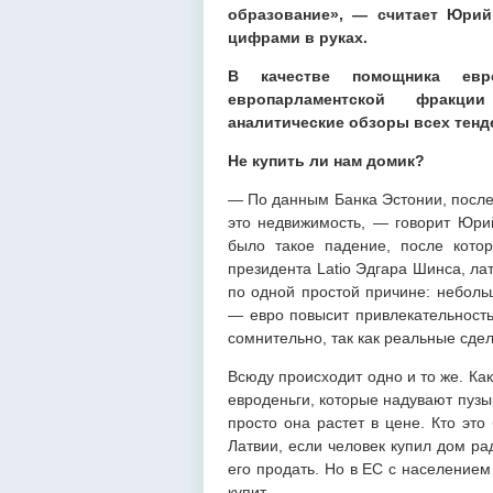
образование», — считает Юрий
цифрами в руках.
В качестве помощника евр
европарламентской фракци
аналитические обзоры всех тенд
Не купить ли нам домик?
— По данным Банка Эстонии, после
это недвижимость, — говорит Юрий
было такое падение, после кото
президента Latio Эдгара Шинса, ла
по одной простой причине: неболь
— евро повысит привлекательность 
сомнительно, так как реальные сдел
Всюду происходит одно и то же. Как
евроденьги, которые надувают пузы
просто она растет в цене. Кто это
Латвии, если человек купил дом ра
его продать. Но в ЕС с населением
купит.