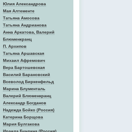
Юлия Александрова
Мая Алтементе
Татьяна Амосова
Татьяна Андрианова
Анна Аркатова, Валерий
Блюменкранц
П. Архипов
Татьяна Аршавская
Михаил Афремович
Вера Бартошевская
Василий Барановский
Всеволод Биркенфельд
Марина Блументаль
Валерий Блюменкранц
Александр Богданов
Надежда Бойко (Россия)
Катерина Борщова
Мария Булгакова
Ираида Бундина (Россия)