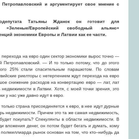
 Петропавловский и аргументирует свое мнение с
одепутата Татьяны Жданок он готовит для
и «Зеленые/Европейский свободный альянс»
енций экономики Европы и Латвии как ее части.
 перехода на евро один сектор экономики вырос точно —
 Петропавловский. — И то только потому, что до этого
рого 25% стали спасительным парашютом. По словам
твийские риелторы с нетерпением ждут перехода на евро
шое снижение расходов на конвертацию евро — лат, лат
недвижимости в Латвии. Хотя, с моей точки зрения, это
ки у нас уже давно идут в евро.
 только страна присоединяется к евро, в нее идут дурные
рь недвижимости. Причем это та же самая недвижимость,
 будет покупать? Спекулянты в области недвижимости. В
ди вложения денег, он потом будет бегать и думать, кому
 полмиллиарда рынок основан на том, что кто–нибудь да