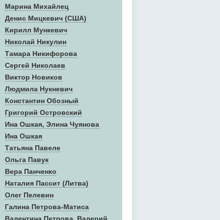
Марина Михайлец
Денис Mицкевич (США)
Кирилл Мункевич
Николай Никулин
Тамара Никифорова
Сергей Николаев
Виктор Новиков
Людмила Нукневич
Константин Обозный
Григорий Островский
Ина Ошкая, Элина Чуянова
Ина Ошкая
Татьяна Павеле
Ольга Павук
Вера Панченко
Наталия Пассит (Литва)
Олег Пелевин
Галина Петрова-Матиса
Валентина Петрова, Валерий