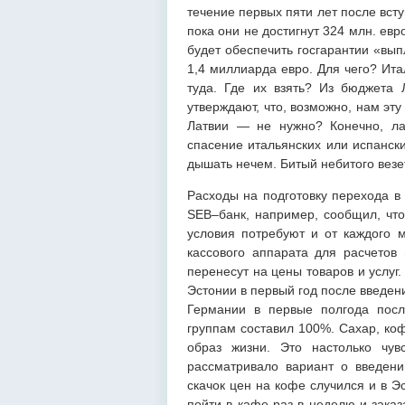
течение первых пяти лет после вст
пока они не достигнут 324 млн. евр
будет обеспечить госгарантии «вы
1,4 миллиарда евро. Для чего? Ита
туда. Где их взять? Из бюджета
утверждают, что, возможно, нам эту
Латвии — не нужно? Конечно, лат
спасение итальянских или испанск
дышать нечем. Битый небитого везе
Расходы на подготовку перехода в
SEB–банк, например, сообщил, что
условия потребуют и от каждого м
кассового аппарата для расчетов 
перенесут на цены товаров и услуг.
Эстонии в первый год после введен
Германии в первые полгода посл
группам составил 100%. Сахар, ко
образ жизни. Это настолько чув
рассматривало вариант о введени
скачок цен на кофе случился и в Э
пойти в кафе раз в неделю и заказ