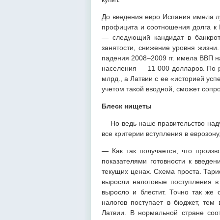
До введения евро Испания имела л
профицита и соотношения долга к 
— следующий кандидат в банкрот
занятости, снижение уровня жизни
падения 2008–2009 гг. имела ВВП н
населения — 11 000 долларов. По
млрд., а Латвии с ее «историей ус
учетом такой вводной, сможет сопр
Блеск нищеты
— Но ведь наше правительство наду
все критерии вступления в еврозон
— Как так получается, что произв
показателями готовности к введен
текущих ценах. Схема проста. Тар
выросли налоговые поступления в
выросло и блестит. Точно так же
налогов поступает в бюджет, те
Латвии. В нормальной стране соо