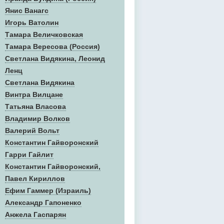
Янис Ванагс
Игорь Ватолин
Тамара Величковская
Тамара Вересова (Россия)
Светлана Видякина, Леонид
Ленц
Светлана Видякина
Винтра Вилцане
Татьяна Власова
Владимир Волков
Валерий Вольт
Константин Гайворонский
Гарри Гайлит
Константин Гайворонский,
Павел Кириллов
Ефим Гаммер (Израиль)
Александр Гапоненко
Анжела Гаспарян