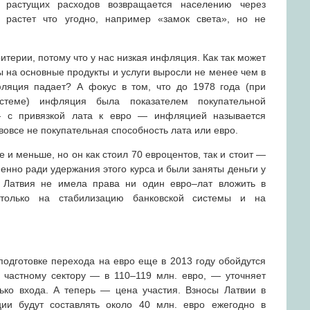
 растущих расходов возвращается населению через
 растет что угодно, например «замок света», но не
итерии, потому что у нас низкая инфляция. Как так может
ы на основные продукты и услуги выросли не менее чем в
фляция падает? А фокус в том, что до 1978 года (при
истеме) инфляция была показателем покупательной
— с привязкой лата к евро — инфляцией называется
вовсе не покупательная способность лата или евро.
 и меньше, но он как стоил 70 евроцентов, так и стоит —
менно ради удержания этого курса и были заняты деньги у
 Латвия не имела права ни один евро–лат вложить в
 только на стабилизацию банковской системы и на
подготовке перехода на евро еще в 2013 году обойдутся
 частному сектору — в 110–119 млн. евро, — уточняет
ько входа. А теперь — цена участия. Взносы Латвии в
ции будут составлять около 40 млн. евро ежегодно в