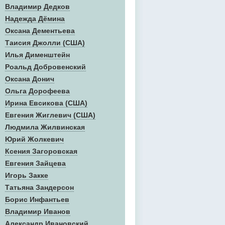
Владимир Дедков
Надежда Дёмина
Оксана Дементьева
Таисия Джолли (США)
Илья Дименштейн
Роальд Добровенский
Оксана Донич
Ольга Дорофеева
Ирина Евсикова (США)
Евгения Жиглевич (США)
Людмила Жилвинская
Юрий Жолкевич
Ксения Загоровская
Евгения Зайцева
Игорь Закке
Татьяна Зандерсон
Борис Инфантьев
Владимир Иванов
Александр Ивановский