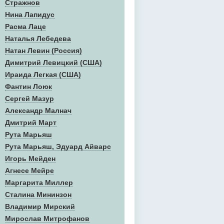
Стражнов
Нина Лапидус
Расма Лаце
Наталья Лебедева
Натан Левин (Россия)
Димитрий Левицкий (США)
Ираида Легкая (США)
Фантин Лоюк
Сергей Мазур
Александр Малнач
Дмитрий Март
Рута Марьяш
Рута Марьяш, Эдуард Айварс
Игорь Мейден
Агнесе Мейре
Маргарита Миллер
Сталина Мининзон
Владимир Мирский
Мирослав Митрофанов