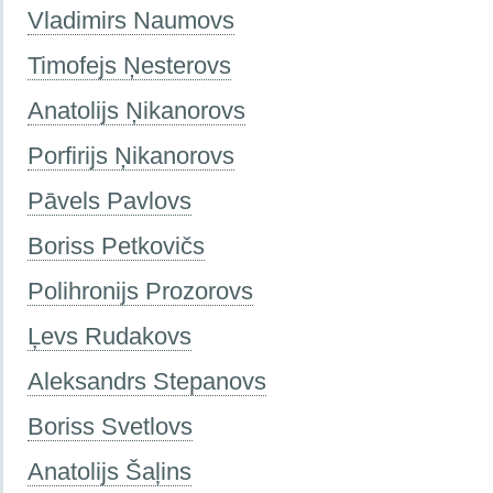
Vladimirs Naumovs
Timofejs Ņesterovs
Anatolijs Ņikanorovs
Porfirijs Ņikanorovs
Pāvels Pavlovs
Boriss Petkovičs
Polihronijs Prozorovs
Ļevs Rudakovs
Aleksandrs Stepanovs
Boriss Svetlovs
Anatolijs Šaļins