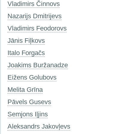
Vladimirs Činnovs
Nazarijs Dmitrijevs
Vladimirs Feodorovs
Jānis Fiļkovs
Italo Forgačs
Joakims Buržanadze
Eižens Golubovs
Melita Grīna
Pāvels Gusevs
Semjons Iļjins
Aleksandrs Jаkovļevs