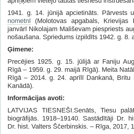
apriņķiem vietējo tautas tiesnešu instruēšan
1941. g. 14. jūnijā apcietināts. Pārvests
nometnī
(Molotovas apgabals, Krievijas
janvārī Nikolajam Mališevam piespriests a
nošaušana. Spriedums izpildīts 1942. g. 8. ap
Ģimene:
Precējies 1925. g. 15. jūlijā ar Faniju Aug
Rīgā – 1959. g. 29. maijā Rīgā). Meita Natālij
Rīgā – 2014. g. 24. aprīlī Dankanā, Britu
Kanā­dā).
Informācijas avoti:
LATVIJAS TIESNEŠI.Senāts, Tiesu palāt
biogrāfijās. 1918–19140. Sastādītāji Dr. h
Dr. hist. Valters Ščerbinskis. – Rīga, 2017, 