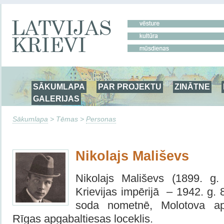
SĀKUMLAPA
PAR PROJEKTU
ZINĀTNE
GALERIJAS
Sākumlapa
> Tēmas >
Personas
Nikolajs Mališevs
Nikolajs Mališevs
(1899. g.
Krievijas impērijā – 1942. g. 
soda nometnē, Molotova a
Rīgas apgabaltiesas loceklis.