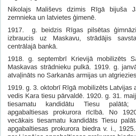
Nikolajs Mališevs dzimis Rīgā bijuša J
zemnieka un latvietes ģimenē.
1917. g. beidzis Rīgas pilsētas ģimnāzi
izbraucis uz Maskavu, strādājis savstar
centrālajā bankā.
1918. g. septembrī Krievijā mobilizēts S
Maskavas strādnieku pulkā. 1919. g. janvā
atvaļināts no Sarkanās armi­jas un atgriezies
1919. g. 3. oktobrī Rīgā mobilizēts Latvijas a
vedis Kara tiesu pārvaldē. 1920. g. 31. mai
tiesamatu kandidātu Tiesu palātā;
apgabaltiesas prokurora rīcībā. No 19
vecākais tiesamatu kandi­dāts Tiesu palāt
apgabaltiesas prokurora biedra v. i., 1925.