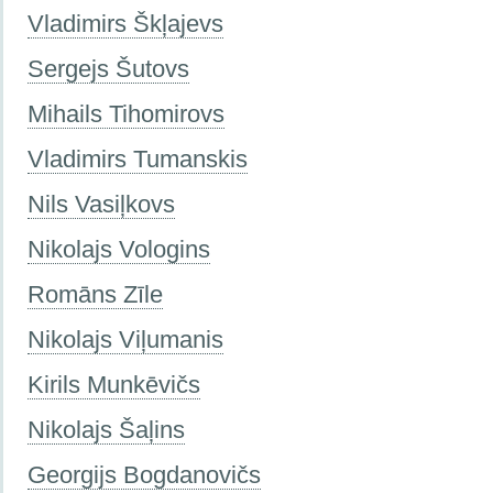
Vladimirs Škļajevs
Sergejs Šutovs
Mihails Tihomirovs
Vladimirs Tumanskis
Nils Vasiļkovs
Nikolajs Vologins
Romāns Zīle
Nikolajs Viļumanis
Kirils Munkēvičs
Nikolajs Šaļins
Georgijs Bogdanovičs