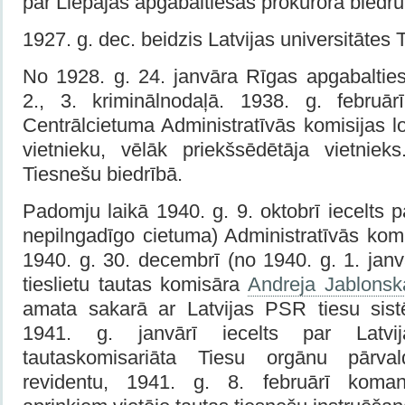
par Liepājas apgabaltiesas proku­rora biedru
1927. g. dec. beidzis Latvijas universitātes 
No 1928. g. 24. janvāra Rīgas apgabaltiesa
2., 3. kriminālno­daļā. 1938. g. februā
Centrālcietuma Administratī­vās komisijas 
vietnieku, vēlāk priekšsēdētā­ja vietniek
Tiesnešu biedrībā.
Padomju laikā 1940. g. 9. oktobrī iecelts p
nepilngadīgo cietuma) Administratīvās komis
1940. g. 30. decembrī (no 1940. g. 1. jan
tieslietu tautas komisāra
Andreja Jablonsk
amata sakarā ar Latvijas PSR tiesu sistē
1941. g. janvārī iecelts par Latvi
tautaskomisariāta Tiesu orgānu pārva
revidentu, 1941. g. 8. februārī kom