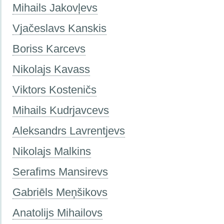
Mihails Jakovļevs
Vjačeslavs Kanskis
Boriss Karcevs
Nikolajs Kavass
Viktors Kosteničs
Mihails Kudrjavcevs
Aleksandrs Lavrentjevs
Nikolajs Malkins
Serafims Mansirevs
Gabriēls Meņšikovs
Anatolijs Mihailovs