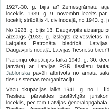
1927.-30. g. bijis arī Zemesgrā­matu at
loceklis. 1939. g. 9. novembrī iecelts pa
locekli; strādājis 4. civilnodaļā, no 1940. g. 
No 1928. g. bijis 18. Daugavpils aizsargu p
aizsargs (1939. g. izslēgts dzīvesvietas m
Latgales Patronāta biedrībā, Latvijas
Daugavpils nodaļā, Latvijas Tiesnešu biedrī
Padomju okupācijas laikā 1940. g. 30. dec
janvāra) ar Latvijas PSR tieslietu tau
Jablonska
pavēli at­brīvots no amata sak
tiesu sistēmas reorgani­zāciju.
Vācu okupācijas laikā 1941. g. no 1. līd
Tieslietu pārvaldes pastāvīgās juriskon
loceklis, pēc tam Latvijas ģenerālapgabal