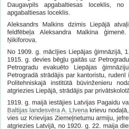
Daugavpils apgabaltiesas loceklis, n
apgabaltiesas loceklis.
Aleksandrs Malkins dzimis Liepājā atvaļ
feldfēbeļa Aleksandra Malkina ģimen
Ņikiforova.
No 1909. g. mācījies Liepājas ģimnāzijā, 1
1915. g. devies bēgļu gaitās uz Petrogradu
Petrogradu evakuēto Liepājas ģimnāzij
Petrogradā strādājis par kantoristu, rudenī
Politehniskajā institūtā būvinženieru no
atgriezies Liepājā, strādājis par privātskolotā
1919. g. maijā iestājies Latvijas Pagaidu v
Baltijas landesvēra
A. Līvena
krievu nodaļā, 
vies uz Krievijas Ziemeļrietumu armiju, jefrei
atgriezies Latvijā, no 1920. g. 22. maija die