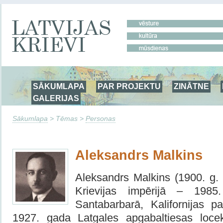
SĀKUMLAPA
PAR PROJEKTU
ZINĀTNE
GALERIJAS
Sākumlapa
> Tēmas >
Personas
Aleksandrs Malkins
Aleksandrs Malkins (1900. g. 
Krievijas impērijā – 198
Santabarbarā, Kalifornijas 
1927. gada Latgales apgabaltiesas loce