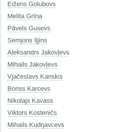
Eižens Golubovs
Melita Grīna
Pāvels Gusevs
Semjons Iļjins
Aleksandrs Jаkovļevs
Mihails Jakovļevs
Vjačeslavs Kanskis
Boriss Karcevs
Nikolajs Kavass
Viktors Kosteničs
Mihails Kudrjavcevs