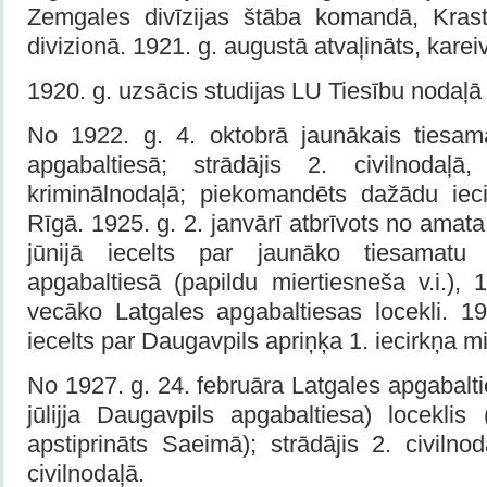
Zemgales divīzijas štāba komandā, Krasta
divi­zionā. 1921. g. augustā atvaļināts, karei
1920. g. uzsācis studijas LU Tiesību nodaļā 
No 1922. g. 4. oktobrā jaunākais tiesam
apgabaltiesā; strādājis 2. ci­vilnodaļā
kriminālnodaļā; piekomandēts dažādu iec
Rīgā. 1925. g. 2. janvārī atbrīvots no amat
jūnijā iecelts par jaunāko tiesamatu 
apgabaltiesā (papildu miertiesneša v.i.), 1
vecāko Latgales apgabaltiesas locekli. 1
iecelts par Daugavpils apriņķa 1. iecirkņa mi
No 1927. g. 24. februāra Lat­gales apgabalt
jūlijja Daugavpils apgabaltiesa) loceklis
apstiprināts Saeimā); strādājis 2. civil­n
civilnodaļā.