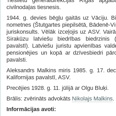
Tieslietu ģenerāldirekci­jas Rīgas apgaba
civilnodaļas tiesnesis.
1944. g. devies bēgļu gaitās uz Vāciju. B
nometnes (Štutgartes piepilsētā, Bādenē-V
juriskon­sults. Vēlāk izceļojis uz ASV. Vai
Sirakūzu latviešu biedrības biedrzinis 
pavalstī). Latvie­šu juristu apvienības val
pensionējies un kopā ar dzīvesbiedri pārc
pavalsti.
Aleksandrs Malkins miris 1985. g. 17. de
Kalifornijas pavalstī, ASV.
Precējies 1928. g. 11. jūlijā ar Olgu Bluķi.
Brālis: zvērināts advokāts
Nikolajs Malkins
.
Informācijas avoti: