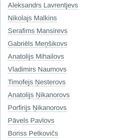
Aleksandrs Lavrentjevs
Nikolajs Malkins
Serafims Mansirevs
Gabriēls Meņšikovs
Anatolijs Mihailovs
Vladimirs Naumovs
Timofejs Ņesterovs
Anatolijs Ņikanorovs
Porfirijs Ņikanorovs
Pāvels Pavlovs
Boriss Petkovičs