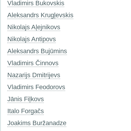
Vladimirs Bukovskis
Aleksandrs Krugļevskis
Nikolajs Aļejnikovs
Nikolajs Antipovs
Aleksandrs Bujūmins
Vladimirs Činnovs
Nazarijs Dmitrijevs
Vladimirs Feodorovs
Jānis Fiļkovs
Italo Forgačs
Joakims Buržanadze