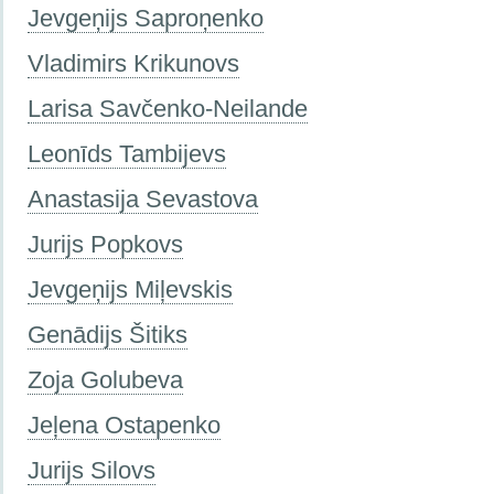
Jevgeņijs Saproņenko
Vladimirs Krikunovs
Larisa Savčenko-Neilande
Leonīds Tambijevs
Anastasija Sevastova
Jurijs Popkovs
Jevgeņijs Miļevskis
Genādijs Šitiks
Zoja Golubeva
Jeļena Ostapenko
Jurijs Silovs