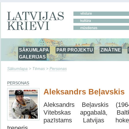
SĀKUMLAPA
PAR PROJEKTU
ZINĀTNE
GALERIJAS
Sākumlapa
> Tēmas >
Personas
PERSONAS
Aleksandrs Beļavskis
Aleksandrs Beļavskis (19
Vitebskas apgabalā, Bal
pazīstams Latvijas hok
treneris.