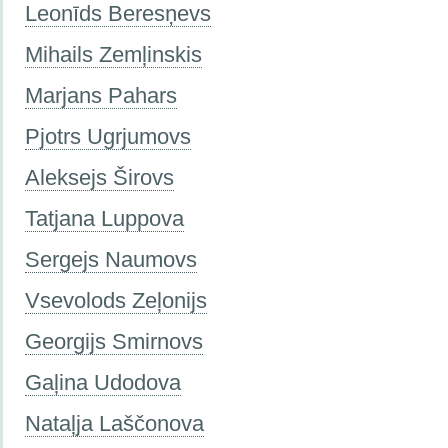
Leonīds Beresņevs
Mihails Zemļinskis
Marjans Pahars
Pjotrs Ugrjumovs
Aleksejs Širovs
Tatjana Luppova
Sergejs Naumovs
Vsevolods Zeļonijs
Georgijs Smirnovs
Gaļina Udodova
Nataļja Laščonova