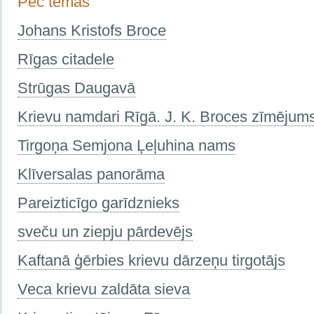
Pēc tēmas
Johans Kristofs Broce
Rīgas citadele
Strūgas Daugavā
Krievu namdari Rīgā. J. K. Broces zīmējum
Tirgoņa Semjona Ļeļuhina nams
Klīversalas panorāma
Pareizticīgo garīdznieks
sveču un ziepju pārdevējs
Kaftanā ģērbies krievu dārzeņu tirgotājs
Veca krievu zaldāta sieva