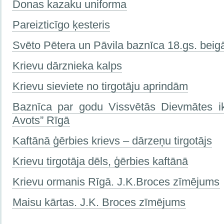
Donas kazaku uniforma
Pareizticīgo ķesteris
Svēto Pētera un Pāvila baznīca 18.gs. beig
Krievu dārznieka kalps
Krievu sieviete no tirgotāju aprindām
Baznīca par godu Vissvētās Dievmātes ik
Avots” Rīgā
Kaftānā ģērbies krievs – dārzeņu tirgotājs
Krievu tirgotāja dēls, ģērbies kaftānā
Krievu ormanis Rīgā. J.K.Broces zīmējums
Maisu kārtas. J.K. Broces zīmējums