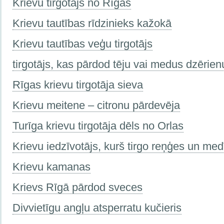
Krievu tirgotājs no Rīgas
Krievu tautības rīdzinieks kažokā
Krievu tautības veģu tirgotājs
tirgotājs, kas pārdod tēju vai medus dzērien
Rīgas krievu tirgotāja sieva
Krievu meitene – citronu pārdevēja
Turīga krievu tirgotāja dēls no Orlas
Krievu iedzīvotājs, kurš tirgo reņģes un me
Krievu kamanas
Krievs Rīgā pārdod sveсes
Divvietīgu angļu atsperratu kučieris