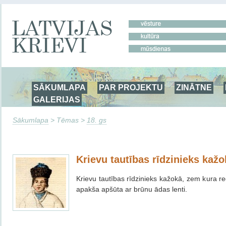
SĀKUMLAPA
PAR PROJEKTU
ZINĀTNE
GALERIJAS
Sākumlapa
> Tēmas >
18. gs
Krievu tautības rīdzinieks kažo
Krievu tautības rīdzinieks kažokā, zem kura 
apakša apšūta ar brūnu ādas lenti.