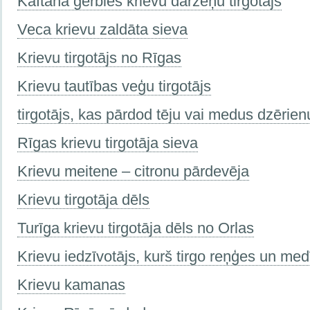
Kaftanā ģērbies krievu dārzeņu tirgotājs
Veca krievu zaldāta sieva
Krievu tirgotājs no Rīgas
Krievu tautības veģu tirgotājs
tirgotājs, kas pārdod tēju vai medus dzērien
Rīgas krievu tirgotāja sieva
Krievu meitene – citronu pārdevēja
Krievu tirgotāja dēls
Turīga krievu tirgotāja dēls no Orlas
Krievu iedzīvotājs, kurš tirgo reņģes un me
Krievu kamanas