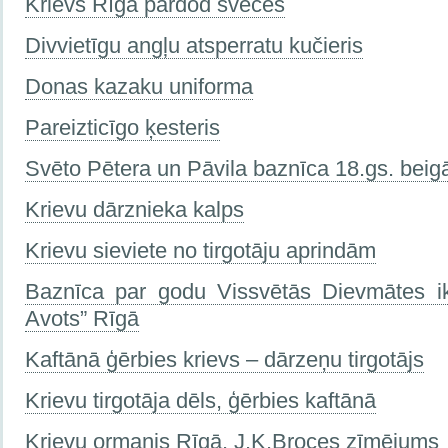
Krievs Rīgā pārdod sveсes
Divvietīgu angļu atsperratu kučieris
Donas kazaku uniforma
Pareizticīgo ķesteris
Svēto Pētera un Pāvila baznīca 18.gs. beig
Krievu dārznieka kalps
Krievu sieviete no tirgotāju aprindām
Baznīca par godu Vissvētās Dievmātes ik
Avots” Rīgā
Kaftānā ģērbies krievs – dārzeņu tirgotājs
Krievu tirgotāja dēls, ģērbies kaftānā
Krievu ormanis Rīgā. J.K.Broces zīmējums