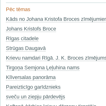
Pēc tēmas
Kāds no Johana Kristofa Broces zīmējumi
Johans Kristofs Broce
Rīgas citadele
Strūgas Daugavā
Krievu namdari Rīgā. J. K. Broces zīmējum
Tirgoņa Semjona Ļeļuhina nams
Klīversalas panorāma
Pareizticīgo garīdznieks
sveču un ziepju pārdevējs