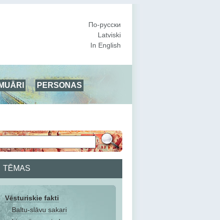
По-русски
Latviski
In English
MUĀRI
PERSONAS
TĒMAS
Vēsturiskie fakti
Baltu-slāvu sakari