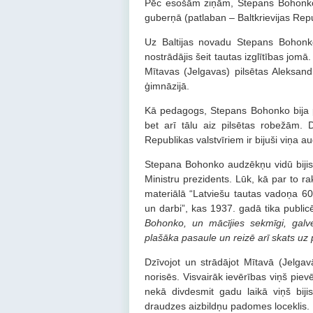
Pēc esošām ziņām, Stepans Bohonko i
guberņā (patlaban – Baltkrievijas Rep
Uz Baltijas novadu Stepans Bohonk
nostrādājis šeit tautas izglītības jo
Mītavas (Jelgavas) pilsētas Aleksan
ģimnāzijā.
Kā pedagogs, Stepans Bohonko bija pl
bet arī tālu aiz pilsētas robežām.
Republikas valstvīriem ir bijuši viņa a
Stepana Bohonko audzēkņu vidū bijis
Ministru prezidents. Lūk, kā par to rak
materiālā “Latviešu tautas vadoņa 60
un darbi”, kas 1937. gadā tika public
Bohonko, un mācījies sekmīgi, gal
plašāka pasaule un reizē arī skats uz 
Dzīvojot un strādājot Mītavā (Jelgavā
norisēs. Visvairāk ievērības viņš piev
nekā divdesmit gadu laikā viņš bij
draudzes aizbildņu padomes loceklis.