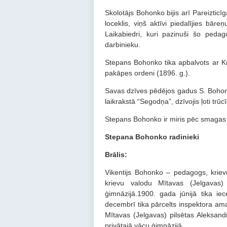
Skolotājs Bohonko bijis arī Pareiztic
loceklis, viņš aktīvi piedalījies bā
Laikabiedri, kuri pazinuši šo pedag
darbinieku.
Stepans Bohonko tika apbalvots ar Kri
pakāpes ordeni (1896. g.).
Savas dzīves pēdējos gadus S. Bohonko 
laikrakstā “Segodņa”, dzīvojis ļoti trūc
Stepans Bohonko ir miris pēc smagas sl
Stepana Bohonko radinieki
Brālis:
Vikentijs Bohonko – pedagogs, kriev
krievu valodu Mītavas (Jelgavas)
ģimnāzijā.1900. gada jūnijā tika ie
decembrī tika pārcelts inspektora ama
Mītavas (Jelgavas) pilsētas Aleksan
privātajā vācu ģimnāzijā.