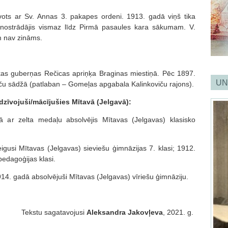
ots ar Sv. Annas 3. pakapes ordeni. 1913. gadā viņš tika
 nostrādājis vismaz līdz Pirmā pasaules kara sākumam. V.
m nav zināms.
as guberņas Rečicas apriņķa Braginas miestiņā. Pēc 1897.
UN
iču sādžā (patlaban – Gomeļas apgabala Kalinkoviču rajons).
dzīvojuši/mācījušies Mītavā (Jelgavā):
ar zelta medaļu absolvējis Mītavas (Jelgavas) klasisko
gusi Mītavas (Jelgavas) sieviešu ģimnāzijas 7. klasi; 1912.
pedagoģijas klasi.
14. gadā absolvējuši Mītavas (Jelgavas) vīriešu ģimnāziju.
Tekstu sagatavojusi
Aleksandra Jakovļeva
, 2021. g.