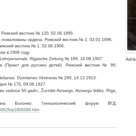
Рижский вестник № 120, 02.06.1895.
пожалованы ордена. Рижский вестник № 2, 03.01.1896.
жский вестник № 1, 02.06.1906.
ии в 1906 году.
 Lehrpersonals. Rigasche Zeitung № 189, 16.08.1907.
Adri
а (Приют для русских детей). Рижский вестник № 99,
ēlešanas. Dzimtenes Vēstnesis № 289, 14.12.1913.
одня № 175, 09.08.1927.
tas vadoņa 60 gadi», Žurnāls Aizsargs, Aizsargu štābs, Rīga,
на Бохонко: Генеалогический форум ВГД:
6/60525/p1805580.htm