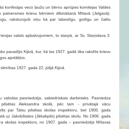
īgās konfesijas veco ļaužu un bērnu aprūpes komitejas Valdes
reņu patversmes krievu bērniem dibināšanā Mītavā (Jelgavā).
ogu, raksturojuši viņu kā par labestīgu, godīgu un čaklu
evijas valsts apbalvojumiem, to starpā, ar Sv. Staņislava 3.
pavadījis Kijivā, kur, kā tas 1927. gadā tika rakstīts krievu
īgos apstākļos.
imības 1927. gada 22. jūlijā Kijivā.
u valodas pasniedzējs, sabiedriskais darbinieks. Pasniedza
 pilsētas Aleksandra skolā, pēc tam - privātajā vācu
celts par Talsu pilsētas skolas inspektoru, bet 1900. gada
tā uz Jakobštates (Jēkabpils) pilsētas skolu. No 1906. gada
dra skolas inspektors, no 1907. gada – pasniedzējs Mītavas