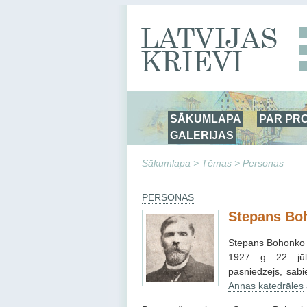
SĀKUMLAPA
PAR PR
GALERIJAS
Sākumlapa
> Tēmas >
Personas
PERSONAS
Stepans Bo
Stepans Bohonko (
1927. g. 22. jū
pasniedzējs, sabi
Annas katedrāles