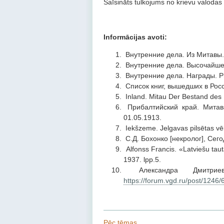
Saīsināts tulkojums no krievu valodas
Informācijas avoti:
Внутренние дела. Из Митавы. 
Внутренние дела. Высочайше 
Внутренние дела. Награды. Ри
Список книг, вышедших в Росс
Inland. Mitau Der Bestand des
Прибалтийский край. Митав
01.05.1913.
Iekšzeme. Jelgavas pilsētas v
С.Д. Бохонко [некролог], Сег
Alfonss Francis. «Latviešu tau
1937. lpp.5.
Александра Дмитриев
https://forum.vgd.ru/post/124
Pēc tēmas