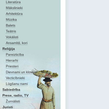
Literatūra
Mākslinieki
Arhitektūra
Mūzika
Balets
Teātris
Vokālisti
Ansambļi, kori
Reliģija
Pareizticība
Hierarhi
Priesteri
Dievnami un klosteri
Vecticībnieki
Lūgšanu nami
Sabiedrība
Prese, radio, TV
Žurnālisti
Juristi