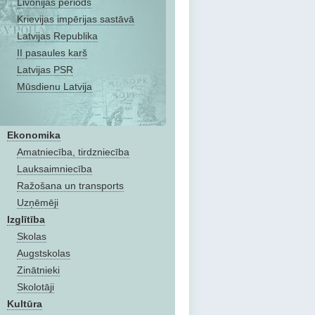
Livonijas periods
Krievijas impērijas sastāvā
Latvijas Republika
II pasaules karš
Latvijas PSR
Mūsdienu Latvija
Ekonomika
Amatniecība, tirdzniecība
Lauksaimniecība
Ražošana un transports
Uzņēmēji
Izglītība
Skolas
Augstskolas
Zinātnieki
Skolotāji
Kultūra