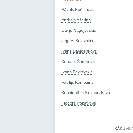
Pāvels Kušnirovs
Andrejs Ašarins
Darijs Nagujevskis
Jegors Beļavskis
Ivans Davidenkovs
Konons Šorohovs
Ivans Pavlovskis
Vasilijs Kamozins
Konstantīns Aleksandrovs
Fjodors Pokatilovs
SĀKUML