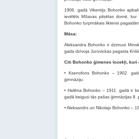
1906. gadā Vikentijs Bohonko apbalv
ievēlēts Mītavas pilsētas domē, kur
Bohonko turpmākais liktenis pagaidā
Māsa:
Aleksandra Bohonko ir dzimusi Minsk
gada dzīvoja Jurovickas pagasta Kriš
Citi Bohonko ģimenes locekļi, kuri 
• Ksenofons Bohonko – 1902. gadā 
ģimnāziju.
• Helēna Bohonko – 1911. gadā ir bei
gadā beigusi tās pašas ģimnāzijas 8. 
• Aleksandrs un Nikolajs Bohonko – 19