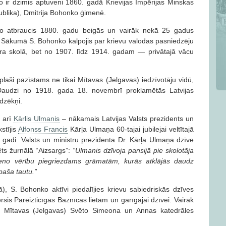
r dzimis aptuveni 1860. gadā Krievijas Impērijas Minskas
ublika), Dmitrija Bohonko ģimenē.
o atbraucis 1880. gadu beigās un vairāk nekā 25 gadus
mā. Sākumā S. Bohonko kalpojis par krievu valodas pasniedzēju
dra skolā, bet no 1907. līdz 1914. gadam — privātajā vācu
aši pazīstams ne tikai Mītavas (Jelgavas) iedzīvotāju vidū,
 Daudzi no 1918. gada 18. novembrī proklamētās Latvijas
udzēkņi.
 arī
Kārlis Ulmanis
– nākamais Latvijas Valsts prezidents un
stījis
Alfonss Francis
Kārļa Ulmaņa 60-tajai jubilejai veltītajā
 gadi. Valsts un ministru prezidenta Dr. Kārļa Ulmaņa dzīve
ēts žurnālā “Aizsargs”:
“Ulmanis dzīvoja pansijā pie skolotāja
veno vērību piegriezdams grāmatām, kurās atklājās daudz
paša tautu.”
), S. Bohonko aktīvi piedalījies krievu sabiedriskās dzīves
ērsis Pareizticīgās Baznīcas lietām un garīgajai dzīvei. Vairāk
is Mītavas (Jelgavas) Svēto Simeona un Annas katedrāles