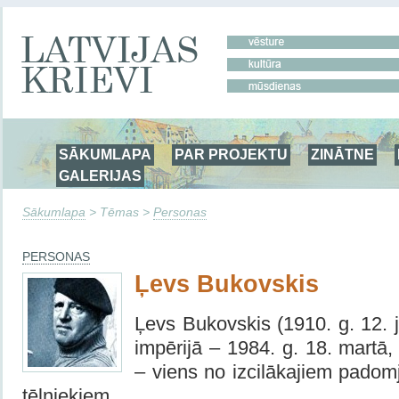
SĀKUMLAPA
PAR PROJEKTU
ZINĀTNE
GALERIJAS
Sākumlapa
> Tēmas >
Personas
PERSONAS
Ļevs Bukovskis
Ļevs Bukovskis (1910. g. 12. j
impērijā – 1984. g. 18. martā
– viens no izcilākajiem padom
tēlniekiem.