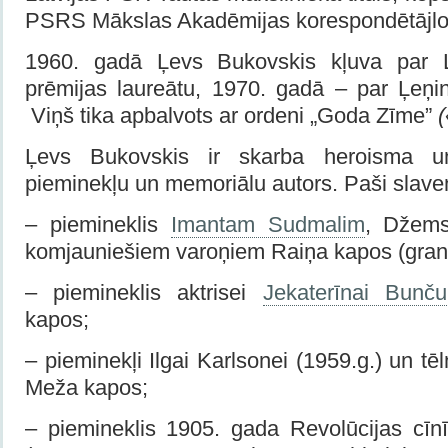
PSRS Mākslas Akadēmijas korespondētājloc
1960. gadā Ļevs Bukovskis kļuva par L
prēmijas laureātu, 1970. gadā – par Ļeņin
Viņš tika apbalvots ar ordeni „Goda Zīme”
Ļevs Bukovskis ir skarba heroisma un
pieminekļu un memoriālu autors. Paši slaven
– piemineklis
Imantam Sudmalim
, Džem
komjauniešiem varoņiem Raiņa kapos (granīt
– piemineklis aktrisei
Jekaterīnai Bunču
kapos;
– pieminekļi Ilgai Karlsonei (1959.g.) un tē
Meža kapos;
– piemineklis 1905. gada Revolūcijas cīn