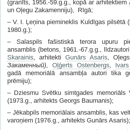
(granīts, 1956.-59.g.g., kopā ar arhitektiem
un Oļegu Zakamenniju), Rīgā;
– V. I. Ļeņina piemineklis Kuldīgas pilsētā 
1980.g.);
– Salaspils fašistiskā terora upuru p
ansamblis (betons, 1961.-67.g.g., līdzautor
Skarainis
, arhitekti
Gunārs Asaris
, Oļeg
Закаменный)
,
Оļģerts Оstenbergs
,
Ivar
gadā memoriālā ansambļa autori tika g
prēmiju);
– Dziesmu Svētku simtgades memoriāls 
(1973.g., arhitekts Georgs Baumanis);
– Jēkabpils memoriālais ansamblis, kas velt
varoņiem (1976.g., arhitekts Gunārs Asaris)