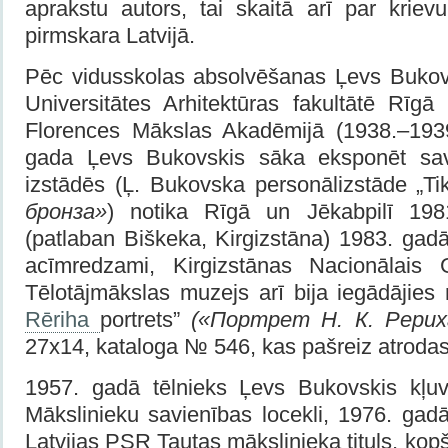
aprakstu autors, tai skaitā arī par krievu
pirmskara Latvijā.
Pēc vidusskolas absolvēšanas Ļevs Bukovs
Universitātes Arhitektūras fakultātē Rīgā
Florences Mākslas Akadēmijā (1938.–1939
gada Ļevs Bukovskis sāka eksponēt sa
izstādēs (Ļ. Bukovska personālizstāde „Ti
бронза»
) notika Rīgā un Jēkabpilī 19
(patlaban Biškeka, Kirgizstāna) 1983. gadā 
acīmredzami, Kirgizstānas Nacionālais G
Tēlotājmākslas muzejs arī bija iegādājies
Rēriha
portrets”
(«Портрет Н. К. Рерих
27х14, kataloga № 546, kas pašreiz atrodas
1957. gadā tēlnieks Ļevs Bukovskis kļu
Mākslinieku savienības locekli, 1976. gadā
Latvijas PSR Tautas mākslinieka tituls, kop