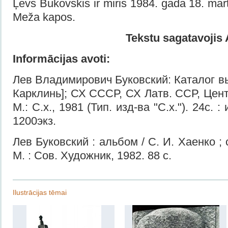
Ļevs Bukovskis ir miris 1984. gada 18. mar
Meža kapos.
Tekstu sagatavojis
Informācijas avoti:
Лев Владимирович Буковский: Каталог выс
Карклинь]; СХ СССР, СХ Латв. ССР, Цент
М.: С.х., 1981 (Тип. изд-ва "С.х."). 24с. : и
1200экз.
Лев Буковский : альбом / С. И. Хаенко ; с
М. : Сов. Художник, 1982. 88 с.
Ilustrācijas tēmai