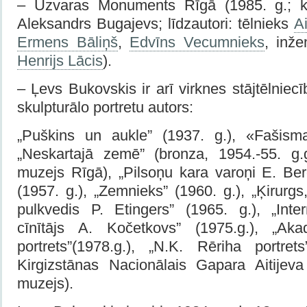
– Uzvaras Monuments Rīgā (1985. g.; k
Aleksandrs Bugajevs; līdzautori: tēlnieks
А
Ermens Bāliņš
,
Edvīns Vecumnieks
, inže
Henrijs Lācis
).
– Ļevs Bukovskis ir arī virknes stājtēlniec
skulpturālo portretu autors:
„Puškins un aukle” (1937. g.), «Fašisma
„Neskartajā zemē”
(bronza, 1954.-55. g.
muzejs Rīgā), „Pilsoņu kara varoņi E. Be
(1957. g.), „Zemnieks” (1960. g.), „Ķirurg
pulkvedis P. Etingers” (1965. g.), „Inte
cīnītājs A. Kočetkovs” (1975.g.), „Ak
portrets”(1978.g.), „N.K. Rēriha portret
Kirgizstānas Nacionālais Gapara Aitijeva
muzejs).