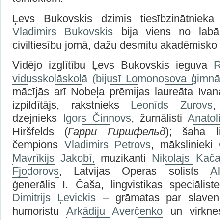
Ļevs Bukovskis dzimis tiesībzinātniek
Vladimirs Bukovskis
bija viens no labāk
civiltiesību jomā, dažu desmitu akadēmisko 
Vidējo izglītību Ļevs Bukovskis ieguva
R
vidusskolāskolā (bijusī Lomonosova ģimnāz
mācījās arī Nobeļa prēmijas laureāta Iva
izpildītājs, rakstnieks
Leonīds Zurovs
,
dzejnieks
Igors Činnovs
, žurnālisti
Anatol
Hiršfelds (
Гарри Гиршфельд
); šaha li
čempions
Vladimirs Petrovs
, mākslinieki
Mavrīkijs Jakobī,
muzikanti
Nikolajs Kača
Fjodorovs
, Latvijas Operas solists
A
ģenerālis I. Čaša, lingvistikas speciālis
Dimitrijs Ļevickis
– grāmatas par slaveno
humoristu
Arkādiju Averčenko
un virknes 