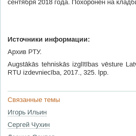
сентября 2018 года. Похоронен на кладб
Источники информации:
Архив РТУ.
Augstākās tehniskās izglītības vēsture Latv
RTU izdevniecība, 2017., 325. lpp.
Связанные темы
Игорь Ильин
Сергей Чухин