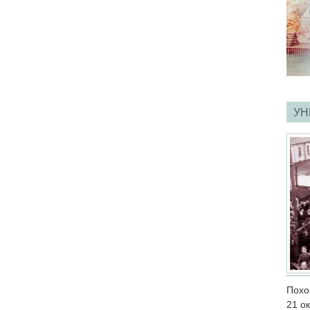
УН
Похо
21 о