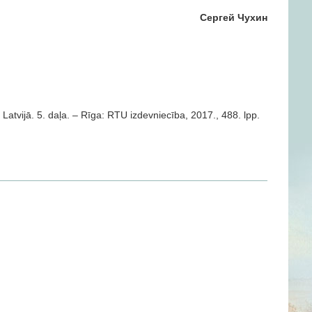
Сергей Чухин
 Latvijā. 5. daļa. – Rīga: RTU izdevniecība, 2017., 488. lpp.