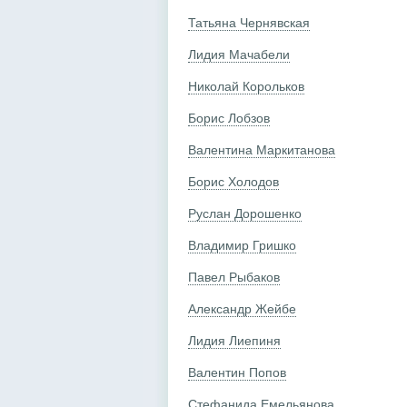
Татьяна Чернявская
Лидия Мачабели
Николай Корольков
Борис Лобзов
Валентина Маркитанова
Борис Холодов
Руслан Дорошенко
Владимир Гришко
Павел Рыбаков
Александр Жейбе
Лидия Лиепиня
Валентин Попов
Стефанида Емельянова