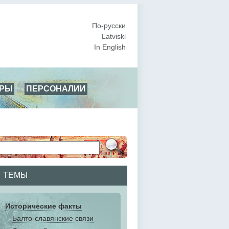
По-русски
Latviski
In English
АРЫ
ПЕРСОНАЛИИ
ТЕМЫ
Исторические факты
Балто-славянские связи