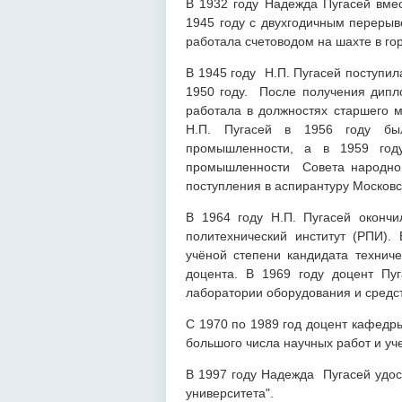
В 1932 году Надежда Пугасей вме
1945 году с двухгодичным перерыв
работала счетоводом на шахте в го
В 1945 году Н.П. Пугасей поступил
1950 году. После получения дипл
работала в должностях старшего м
Н.П. Пугасей в 1956 году бы
промышленности, а в 1959 год
промышленности Совета народного
поступления в аспирантуру М
В 1964 году Н.П. Пугасей оконч
политехнический институт (РПИ).
учёной степени кандидата техниче
доцента. В 1969 году доцент Пу
лаборатории оборудования и средст
С 1970 по 1989 год доцент кафедры
большого числа научных работ и уч
В 1997 году Надежда Пугасей удос
университета".