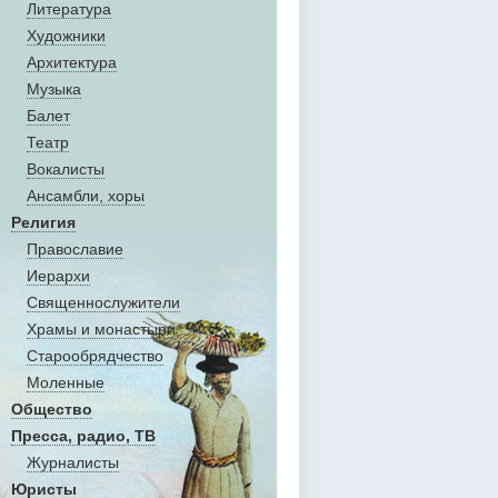
Литература
Художники
Aрхитектура
Музыка
Балет
Театр
Вокалисты
Aнсамбли, хоры
Религия
Православие
Иерархи
Священнослужители
Храмы и монастыри
Старообрядчество
Моленные
Общество
Пресса, радио, ТВ
Журналисты
Юристы