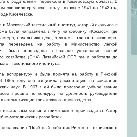
сте с родителями переехала в Кемеровскую область. В
ом окончила среднюю школу, так как с 1941 по 1943 год
роде Киселёвске.
а в Московский текстильный институт, который окончила в
ома была направлена в Ригу на фабрику «Космос», где
астера, начальника цеха, а затем – главного инженера.
ла переведена на работу в Министерство легкой
у была переведена в Главное управление легкой
 хозяйства (СНХ) Латвийской ССР, где и работала до
осковского текстильного института.
ила аспирантуру и была принята на работу в Рижский
 В 1965 году она защитила диссертацию на соискание
ских наук. В 1967 г. ей было присвоено учёное звание
гасей прошла по конкурсу на должность руководителя
в автоматизации трикотажного производства.
 текстильных машин и трикотажного производства. Автор
ебно-методических разработок.
тоена звания "Почётный работник Рижского технического