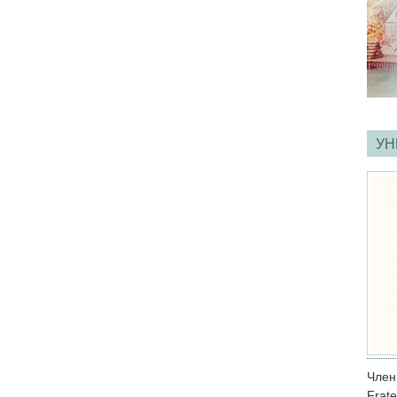
УН
Член
Frate