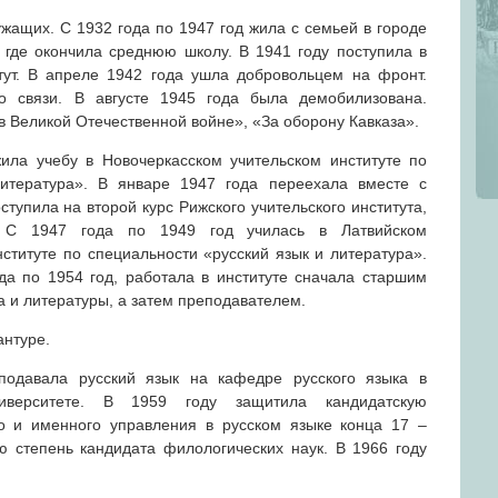
жащих. С 1932 года по 1947 год жила с семьей в городе
, где окончила среднюю школу. В 1941 году поступила в
тут. В апреле 1942 года ушла добровольцем на фронт.
о связи. В августе 1945 года была демобилизована.
 Великой Отечественной войне», «За оборону Кавказа».
ила учебу в Новочеркасском учительском институте по
литература». В январе 1947 года переехала вместе с
тупила на второй курс Рижского учительского института,
. С 1947 года по 1949 год училась в Латвийском
ституте по специальности «русский язык и литература».
да по 1954 год, работала в институте сначала старшим
а и литературы, а затем преподавателем.
антуре.
одавала русский язык на кафедре русского языка в
ниверситете. В 1959 году защитила кандидатскую
о и именного управления в русском языке конца 17 –
ю степень кандидата филологических наук. В 1966 году