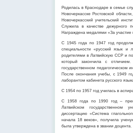
Родилась в Краснодаре в семье слу
Новочеркасске Ростовской области
Новочеркасский учительский инсти
Служила в качестве дежурного п
Награждена медалями «За участие в
С 1945 года по 1947 год продолж
специальности «русский язык и 
родителями в Латвийскую ССР и пос
который закончила с отличием
государственном педагогическом ин
После окончания учебы, с 1949 го
лаборантом кабинета русского язык
С 1954 по 1957 год училась в аспир
С 1958 года по 1990 год – преп
Латвийском государственном у
диссертацию «Система глагольног
начала 18 веков», получила учену
была утверждена в звании доцента.