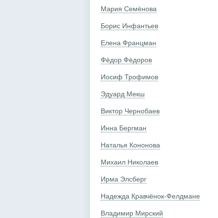
Мария Семёнова
Борис Инфантьев
Елена Францман
Фёдор Фёдоров
Иосиф Трофимов
Эдуард Мекш
Виктор Чернобаев
Инна Бергман
Наталья Кононова
Михаил Николаев
Ирма Элсберг
Надежда Кравчёнок-Фелдмане
Владимир Мирский