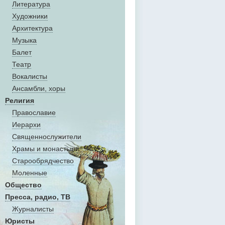
Литература
Художники
Aрхитектура
Музыка
Балет
Театр
Вокалисты
Aнсамбли, хоры
Религия
Православие
Иерархи
Священнослужители
Храмы и монастыри
Старообрядчество
Моленные
Общество
Пресса, радио, ТВ
Журналисты
Юристы