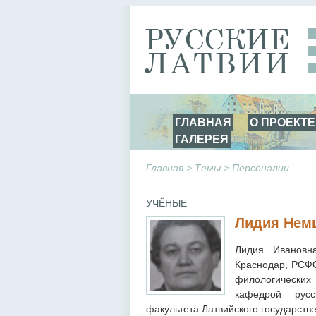
ГЛАВНАЯ
О ПРОЕКТЕ
ГАЛЕРЕЯ
Главная
> Темы >
Персоналии
УЧЁНЫЕ
Лидия Нем
Лидия Ивановн
Краснодар, РСФС
филологических
кафедрой русс
факультета Латвийского государстве