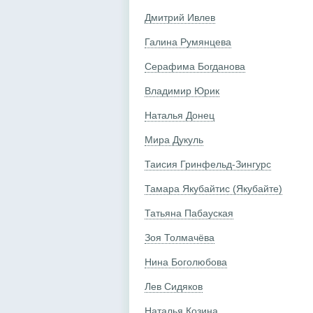
Дмитрий Ивлев
Галина Румянцева
Серафима Богданова
Владимир Юрик
Наталья Донец
Мира Дукуль
Таисия Гринфельд-Зингурс
Тамара Якубайтис (Якубайте)
Татьяна Пабауская
Зоя Толмачёва
Нина Боголюбова
Лев Сидяков
Наталья Козина