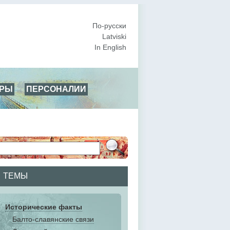
По-русски
Latviski
In English
АРЫ
ПЕРСОНАЛИИ
ТЕМЫ
Исторические факты
Балто-славянские связи