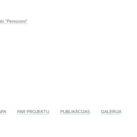
āls “Perezvoni”
APA
PAR PROJEKTU
PUBLIKĀCIJAS
GALERIJA