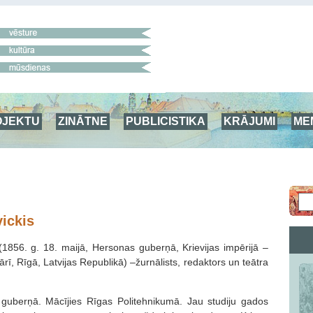
OJEKTU
ZINĀTNE
PUBLICISTIKA
KRĀJUMI
ME
vickis
 (1856. g. 18. maijā, Hersonas guberņā, Krievijas impērijā –
ārī, Rīgā, Latvijas Republikā) –žurnālists, redaktors un teātra
guberņā. Mācījies Rīgas Politehnikumā. Jau studiju gados