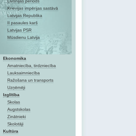
Livonijas periods
Krievijas impērijas sastāvā
Latvijas Republika
II pasaules karš
Latvijas PSR
Mūsdienu Latvija
Ekonomika
Amatniecība, tirdzniecība
Lauksaimniecība
Ražošana un transports
Uzņēmēji
Izglītība
Skolas
Augstskolas
Zinātnieki
Skolotāji
Kultūra