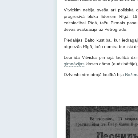
Vitvickim nebija sveša arī politisk
progresīvā bloka līderiem Rīgā. 19
celtniecībai Rīgā, taču Pirmais pasau
devās evakuācijā uz Petrogradu.
Piedalījās Balto kustībā, kur iedra
atgriezās Rīgā, taču nomira burtiski d
Leonīda Vitvicka pirmajā laulībā d
ģimnāzijas
klases dāma (audzinātāja),
Dzīvesbiedre otrajā laulībā bija
Božena