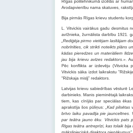
Rīgas politehnikumā izcēlās ar human
Arodapvienību nama skatuves, rakstīj
Bija pirmās Rīgas krievu studentu ko
L. Vitvickis vairākus gadu desmitus n
avīžnieka, žurnālista darbību 1921. 
„Rediģēja pirmo vietējam lasītājam do
nobrīnīties, cik strikti noteikts plān
kādas pieredzes un materiāliem līdz
jau bija krievu avīzes redaktors.»
. A
Pēc konflikta ar izdevēju (Vitvicka 
Vitvickis sāka izdot laikrakstu ”Rižsk
"Rižskaja misļj” redaktors.
Latvijas krievu sabiedrības vēsturē Leo
darbinieks. Manis pieminētajā laikraksta
tiem, kas cīnījās par speciālas ēkas
aprakstīja šos pūliņus:
„Kad pilsētas 
brīvo laiku pavadīja pie jaunceltnes.
par teātra jauno ēku. Vitvickis pats 
Rīgas teātra antreprīzi, kas tolaik bija
mākslinieciskā direktora pienākumus”.