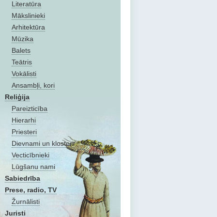
Literatūra
Mākslinieki
Arhitektūra
Mūzika
Balets
Teātris
Vokālisti
Ansambļi, kori
Reliģija
Pareizticība
Hierarhi
Priesteri
Dievnami un klosteri
Vecticībnieki
Lūgšanu nami
Sabiedrība
Prese, radio, TV
Žurnālisti
Juristi