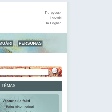
По-русски
Latviski
In English
MUĀRI
PERSONAS
TĒMAS
Vēsturiskie fakti
Baltu-slāvu sakari