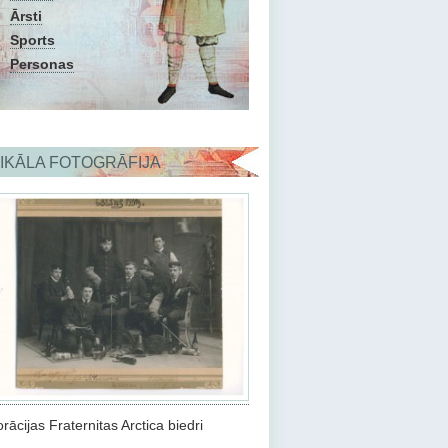
Ārsti
Sports
Personas
IKĀLA FOTOGRĀFIJA
rācijas Fraternitas Arctica biedri