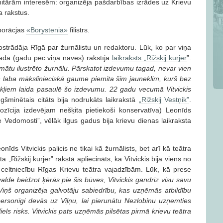
itārām interesēm: organizēja pašdarbības izrādes uz Krievu
a rakstus.
rporācjas
«Borystenia»
filistrs.
ostrādāja Rīgā par žurnālistu un redaktoru. Lūk, ko par viņa
gadā (gadu pēc viņa nāves) rakstīja
laikraksts „Rižskij kurjer
”:
mātu ilustrēto žurnālu. Pārskatot izdevumu tagad, nevar vien
s un laba mākslinieciskā gaume piemita šim jauneklim, kurš bez
ekļiem laida pasaulē šo izdevumu. 22 gadu vecumā Vitvickis
ugšminētais citāts bija nodrukāts laikrakstā
„Rižskij Vestņik”
.
pozīcija izdevējam nešķita pietiekoši konservatīva) Leonīds
ije Vedomosti”, vēlāk ilgus gadus bija krievu dienas laikraksta
nīds Vitvickis palicis ne tikai kā žurnālists, bet arī kā teātra
 „Rižskij kurjer” rakstā apliecināts, ka Vitvickis bija viens no
 celtniecību Rīgas Krievu teātra vajadzībām. Lūk, kā prese
valde beidzot ķērās pie šīs būves, Vitvickis gandrīz visu savu
 Viņš organizēja galvotāju sabiedrību, kas uzņēmās atbildību
personīgi devās uz Viļņu, lai pierunātu Nezlobinu uzņemties
 liels risks. Vitvickis pats uzņēmās pilsētas pirmā krievu teātra