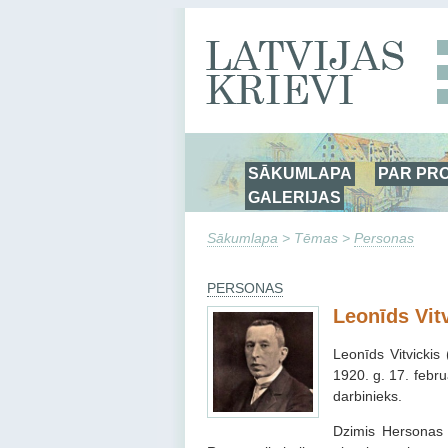
SĀKUMLAPA
PAR PR
GALERIJAS
Sākumlapa
> Tēmas >
Personas
PERSONAS
Leonīds Vit
Leonīds Vitvickis
1920. g. 17. febru
darbinieks.
Dzimis Hersonas 