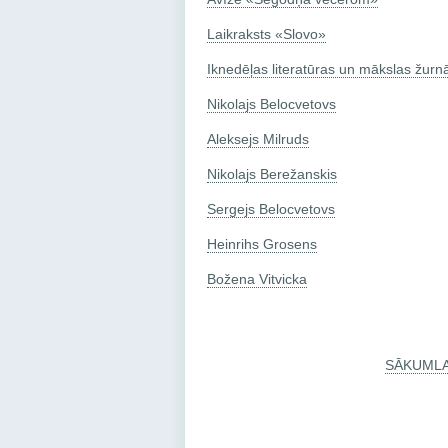
Laikraksts «Slovo»
Iknedēļas literatūras un mākslas žurn
Nikolajs Belocvetovs
Aleksejs Milruds
Nikolajs Berežanskis
Sergejs Belocvetovs
Heinrihs Grosens
Božena Vitvicka
SĀKUML