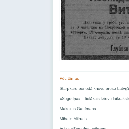
Pēc tēmas
Starpkaru periodā krievu prese Latvijā
«Segodņa» – lielākais krievu laikraksts
Maksims Ganfmans
Mihails Milruds
Avīze «Segodņa večerom»