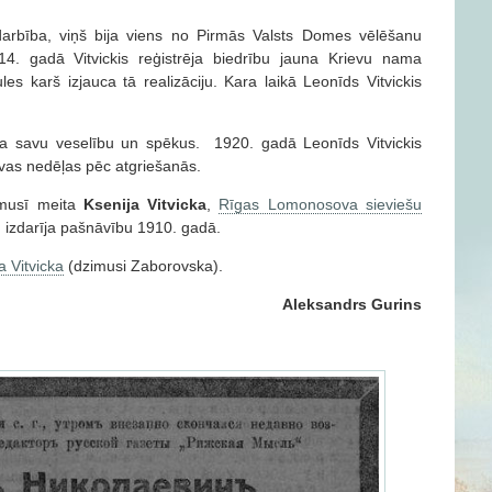
ā darbība, viņš bija viens no Pirmās Valsts Domes vēlēšanu
14. gadā Vitvickis reģistrēja biedrību jauna Krievu nama
les karš izjauca tā realizāciju. Kara laikā Leonīds Vitvickis
gāja savu veselību un spēkus. 1920. gadā Leonīds Vitvickis
ivas nedēļas pēc atgriešanās.
zimusī meita
Ksenija Vitvicka
,
Rīgas Lomonosova sieviešu
 izdarīja pašnāvību 1910. gadā.
 Vitvicka
(dzimusi Zaborovska).
Aleksandrs Gurins