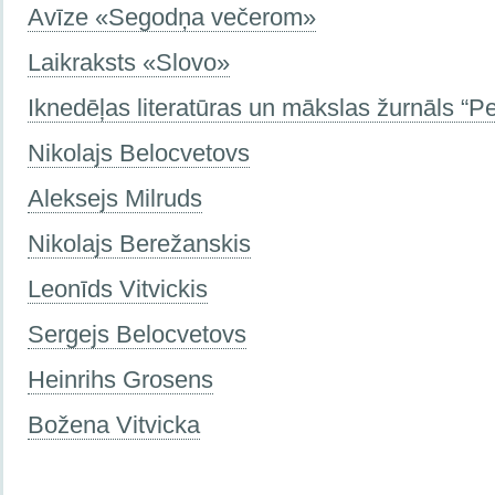
Avīze «Segodņa večerom»
Laikraksts «Slovo»
Iknedēļas literatūras un mākslas žurnāls “P
Nikolajs Belocvetovs
Aleksejs Milruds
Nikolajs Berežanskis
Leonīds Vitvickis
Sergejs Belocvetovs
Heinrihs Grosens
Božena Vitvicka