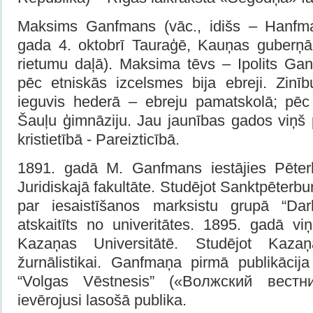
Maksims Ganfmans (vāc., idišs – Hanfma
gada 4. oktobrī Tauraģē, Kauņas guberņā
rietumu daļā). Maksima tēvs – Ipolits Gan
pēc etniskās izcelsmes bija ebreji. Zin
ieguvis hederā – ebreju pamatskolā; pēc
Šauļu ģimnāziju. Jau jaunības gados viņš 
kristietībā - Pareizticībā.
1891. gadā M. Ganfmans iestājies Pēterb
Juridiskajā fakultāte. Studējot Sanktpēterbur
par iesaistīšanos marksistu grupā “Da
atskaitīts no univeritātes. 1895. gadā viņ
Kazaņas Universitātē. Studējot Kazaņ
žurnālistikai. Ganfmaņa pirmā publikācija
“Volgas Vēstnesis” («Волжский вестн
ievērojusi lasošā publika.