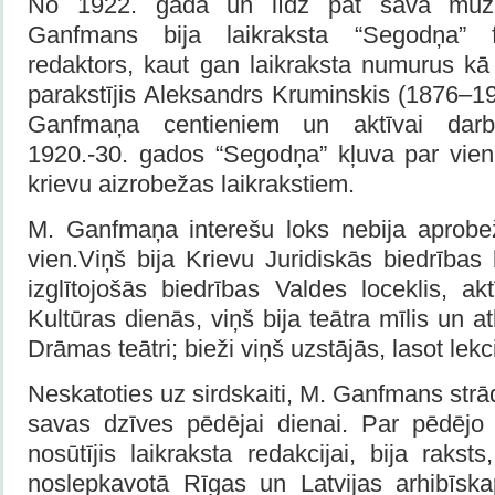
No 1922. gada un līdz pat sava mū
Ganfmans bija laikraksta “Segodņa” fa
redaktors, kaut gan laikraksta numurus kā 
parakstījis Aleksandrs Kruminskis (1876–195
Ganfmaņa centieniem un aktīvai darb
1920.-30. gados “Segodņa” kļuva par vie
krievu aizrobežas laikrakstiem.
M. Ganfmaņa interešu loks nebija aprobežo
vien.Viņš bija Krievu Juridiskās biedrības
izglītojošās biedrības Valdes loceklis, akt
Kultūras dienās, viņš bija teātra mīlis un a
Drāmas teātri; bieži viņš uzstājās, lasot lekc
Neskatoties uz sirdskaiti, M. Ganfmans strādā
savas dzīves pēdējai dienai. Par pēdējo 
nosūtījis laikraksta redakcijai, bija raksts
noslepkavotā Rīgas un Latvijas arhibīs