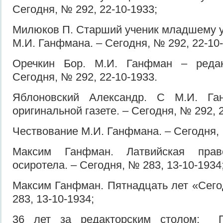
Сегодня, № 292, 22-10-1933;
Милюков П. Старший ученик младшему у
М.И. Ганфмана. – Сегодня, № 292, 22-10-
Оречкин Бор. М.И. Ганфман – редак
Сегодня, № 292, 22-10-1933.
Яблоновский Александр. С М.И. Г
оригинальной газете. – Сегодня, № 292, 
Чествование М.И. Ганфмана. – Сегодня, 
Максим Ганфман. Латвийская прав
осиротела. – Сегодня, № 283, 13-10-1934
Максим Ганфман. Пятнадцать лет «Сего
283, 13-10-1934;
36 лет за редакторским столом; П