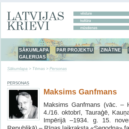
SĀKUMLAPA
PAR PROJEKTU
ZINĀTNE
GALERIJAS
Sākumlapa
> Tēmas >
Personas
PERSONAS
Maksims Ganfmans
Maksims Ganfmans (vāc. – H
4./16. oktobrī, Tauraģē, Kauņ
Impērijā –1934. g. 15. nove
Republikā) – Rīgas laikraksta «Segodņa» fak