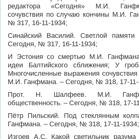
редактора «Сегодня» М.И. Ганф
сочувствия по случаю кончины М.И. Га
№ 317, 16-11-1934;
Синайский Василий. Светлой памяти
Сегодня, № 317, 16-11-1934;
И Эстония со смертью М.И. Ганфмана
идеи Балтийского сближения; У гро
Многочисленные выражения сочувствия
М.И. Ганфмана. – Сегодня, № 318, 17-11-
Прот. Н. Шалфеев. М.И. Ганф
общественность. – Сегодня, № 318, 17-11
Пётр Пильский. Под стеклянным колп
Ганфмана. – Сегодня, № 318, 17-11-1934;
Изгоев А.С. Какой светильник разума