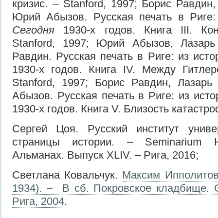
кризис. – Stanford, 1997; Борис Равди
Юрий Абызов. Русская печать в Риге:
Сегодня
1930-х годов. Книга III. К
Stanford, 1997; Юрий Абызов, Лазар
Равдин. Русская печать в Риге: из ист
1930-х годов. Книга IV. Между Гитле
Stanford, 1997; Борис Равдин, Лазар
Абызов. Русская печать в Риге: из ист
1930-х годов. Книга V. Близость катастро
Сергей Цоя. Русский институт универ
страницы истории. – Seminarium Ho
Альманах. Выпуск XLIV. – Рига, 2016;
Светлана Ковальчук.
Максим Ипполитов
1934). – В сб. Покровское кладбище. 
Рига, 2004
.