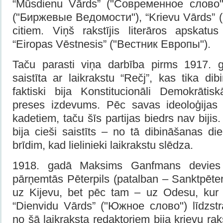
“Mūsdienu Vārds” ("Современное слово")
("Биржевые Ведомости"), “Krievu Vārds” 
citiem. Viņš rakstījis literāros apskat
“Eiropas Vēstnesis” ("Вестник Европы").
Taču parasti viņa darbība pirms 1917. g
saistīta ar laikrakstu “Rečj”, kas tika d
faktiski bija Konstitucionāli Demokrātisk
preses izdevums. Pēc savas ideoloģijas
kadetiem, taču šīs partijas biedrs nav bijis.
bija cieši saistīts – no tā dibināšanas d
brīdim, kad lielinieki laikrakstu slēdza.
1918. gadā Maksims Ganfmans devies 
pārņemtās Pēterpils (patalban – Sanktpēte
uz Kijevu, bet pēc tam – uz Odesu, kur k
“Dienvidu Vārds” ("Южное слово") līdzstrā
no šā laikraksta redaktoriem bija krievu ra