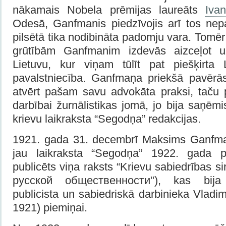
nākamais Nobela prēmijas laureāts
Iva
Odesā, Ganfmanis piedzīvojis arī tos nep
pilsētā tika nodibināta padomju vara. Tomēr
grūtībām Ganfmanim izdevās aizceļot 
Lietuvu, kur viņam tūlīt pat piešķirta 
pavalstniecība. Ganfmaņa priekšā pavērā
atvērt pašam savu advokāta praksi, taču 
darbībai žurnālistikas jomā, jo bija saņē
krievu laikraksta “Segodņa” redakcijas.
1921. gada 31. decembrī Maksims Ganfma
jau laikraksta “Segodņa” 1922. gada p
publicēts viņa raksts “Krievu sabiedrības s
русской общественности"), kas bija v
publicista un sabiedriskā darbinieka Vladi
1921) piemiņai.