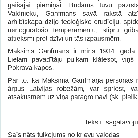
gaišajai piemiņai. Būdams tuvu pazīst
Valdnieku, Ganfmans savā rakstā atz
arhibīskapa dziļo teoloģisko erudīciju, spī
nenogurstošo temperamentu, stipru gri
attieksmi pret dzīvi un tās izpausmēm.
Maksims Ganfmans ir miris 1934. gada 
Lielam pavadītāju pulkam klātesot, viņš
Pokrova kapos.
Par to, ka Maksima Ganfmaņa personas m
ārpus Latvijas robežām, var spriest, 
atsakusmēm uz viņa pāragro nāvi (sk. pieli
Tekstu sagatavoj
Saīsināts tulkojums no krievu valodas