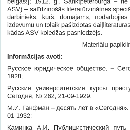
beigās!]; 1912. g., Sanktpēterburgā – ne
ASV) – salīdzinošās literatūrzinātnes speciā
darbinieks, kurš, domājams, nodarbojies
izdevumu un tolaik pašizdotās daiļliteratūras
kādas ASV koledžas pasniedzējs.
Materiālu papildi
Informācijas avoti:
Русское юридическое общество. – Сег
1928;
Русские университетские курсы прист
Сегодня, № 262, 21-09-1929.
М.И. Ганфман – десять лет в «Сегодня». 
01-1932;
Каминка А.И. Публицистический путь