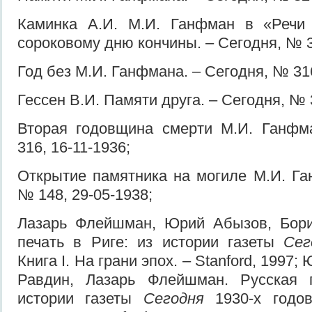
Каминка А.И. М.И. Ганфман в «Речи
сороковому дню кончины. – Сегодня, № 3
Год без М.И. Ганфмана. – Сегодня, № 316
Гессен В.И. Памяти друга. – Сегодня, № 
Вторая годовщина смерти М.И. Ганфм
316, 16-11-1936;
Открытие памятника на могиле М.И. Га
№ 148, 29-05-1938;
Лазарь Флейшман, Юрий Абызов, Бори
печать в Риге: из истории газеты
Се
Книга I. На грани эпох. – Stanford, 1997
Равдин, Лазарь Флейшман. Русская 
истории газеты
Сегодня
1930-х годов