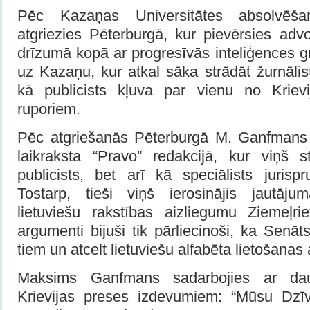
Pēc Kazaņas Universitātes absolvē
atgriezies Pēterburgā, kur pievērsies adv
drīzumā kopā ar progresīvās inteliģences gr
uz Kazaņu, kur atkal sāka strādāt žurnālis
kā publicists kļuva par vienu no Krievi
ruporiem.
Pēc atgriešanās Pēterburgā M. Ganfmans 
laikraksta “Pravo” redakcijā, kur viņš s
publicists, bet arī kā speciālists jurisp
Tostarp, tieši viņš ierosinājis jautāj
lietuviešu rakstības aizliegumu Ziemeļr
argumenti bijuši tik pārliecinoši, ka Senāts
tiem un atcelt lietuviešu alfabēta lietošanas
Maksims Ganfmans sadarbojies ar dau
Krievijas preses izdevumiem: “Mūsu Dzī