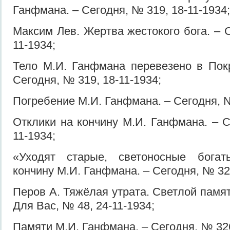
Ганфмана. – Сегодня, № 319, 18-11-1934;
Максим Лев. Жертва жестокого бога. – 
11-1934;
Тело М.И. Ганфмана перевезено в Пок
Сегодня, № 319, 18-11-1934;
Погребение М.И. Ганфмана. – Сегодня, №
Отклики на кончину М.И. Ганфмана. – С
11-1934;
«Уходят старые, светоносные богат
кончину М.И. Ганфмана. – Сегодня, № 323
Перов А. Тяжёлая утрата. Светлой памя
Для Вас, № 48, 24-11-1934;
Памяти М.И. Ганфмана. – Сегодня, № 326