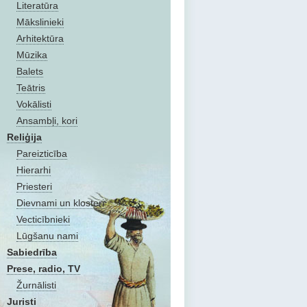
Literatūra
Mākslinieki
Arhitektūra
Mūzika
Balets
Teātris
Vokālisti
Ansambļi, kori
Reliģija
Pareizticība
Hierarhi
Priesteri
Dievnami un klosteri
Vecticībnieki
Lūgšanu nami
Sabiedrība
Prese, radio, TV
Žurnālisti
Juristi