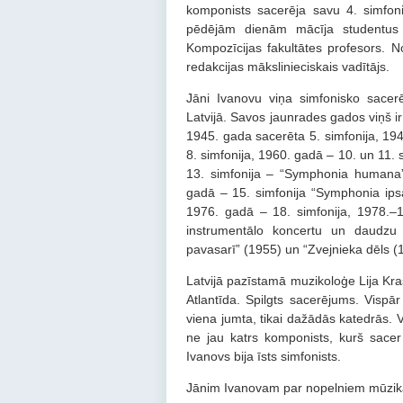
komponists sacerēja savu 4. simfoni
pēdējām dienām mācīja studentus L
Kompozīcijas fakultātes profesors. 
redakcijas mākslinieciskais vadītājs.
Jāni Ivanovu viņa simfonisko sace
Latvijā. Savos jaunrades gados viņš ir
1945. gada sacerēta 5. simfonija, 194
8. simfonija, 1960. gadā – 10. un 11. 
13. simfonija – “Symphonia humana”
gadā – 15. simfonija “Symphonia ipsa
1976. gadā – 18. simfonija, 1978.–19
instrumentālo koncertu un daudzu 
pavasarī” (1955) un “Zvejnieka dēls (
Latvijā pazīstamā muzikoloģe Lija Kra
Atlantīda. Spilgts sacerējums. Vispā
viena jumta, tikai dažādās katedrās. 
ne jau katrs komponists, kurš sacer 
Ivanovs bija īsts simfonists.
Jānim Ivanovam par nopelniem mūzikas