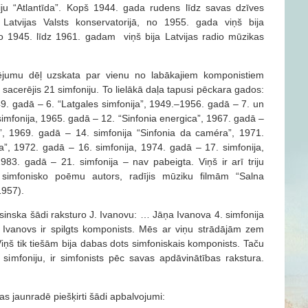
ju “Atlantīda”. Kopš 1944. gada rudens līdz savas dzīves
atvijas Valsts konservatorijā, no 1955. gada viņš bija
No 1945. līdz 1961. gadam viņš bija Latvijas radio mūzikas
rējumu dēļ uzskata par vienu no labākajiem komponistiem
 sacerējis 21 simfoniju. To lielākā daļa tapusi pēckara gados:
9. gadā – 6. “Latgales simfonija”, 1949.–1956. gadā – 7. un
simfonija, 1965. gadā – 12. “Sinfonia energica”, 1967. gadā –
, 1969. gadā – 14. simfonija “Sinfonia da caméra”, 1971.
”, 1972. gadā – 16. simfonija, 1974. gadā – 17. simfonija,
83. gadā – 21. simfonija – nav pabeigta. Viņš ir arī triju
simfonisko poēmu autors, radījis mūziku filmām “Salna
1957).
sinska šādi raksturo J. Ivanovu: … Jāņa Ivanova 4. simfonija
r Ivanovs ir spilgts komponists. Mēs ar viņu strādājām zem
Viņš tik tiešām bija dabas dots simfoniskais komponists. Taču
simfoniju, ir simfonists pēc savas apdāvinātības rakstura.
 jaunradē piešķirti šādi apbalvojumi: