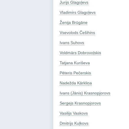
Jurijs Glagoļevs
Vladimirs Glagoļevs
Ženija Brūgāne
Vsevolods Češihins
Ivans Suhovs
Voldmārs Dobrovoļskis
Tatjana Kuriševa
Pēteris Pečerskis
Nadežda Kārkliņa
Ivans (Jānis) Krasnopjorovs
Sergejs Krasnopjorovs
Vasilijs Vaskovs
Dmitrijs Kuļkovs