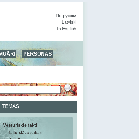
По-русски
Latviski
In English
MUĀRI
PERSONAS
TĒMAS
Vēsturiskie fakti
Baltu-slāvu sakari