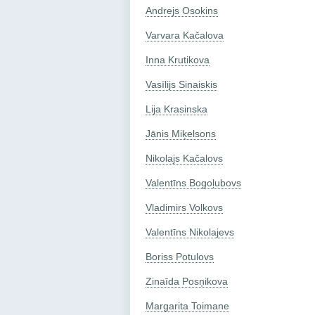
Andrejs Osokins
Varvara Kačalova
Inna Krutikova
Vasīlijs Sinaiskis
Lija Krasinska
Jānis Miķelsons
Nikolajs Kačalovs
Valentīns Bogoļubovs
Vladimirs Volkovs
Valentīns Nikolajevs
Boriss Potulovs
Zinaīda Posņikova
Margarita Toimane