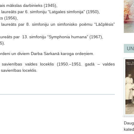
is mākslas darbinieks (1945),
laureāts par 6. simfoniju “Latgales simfonija” (1950),
s (1956),
laureāts par 8. simfoniju un simfonisko poēmu “Lāčplēsis”
aureāts par 13. simfoniju “Symphonia humana” (1967),
5).
UN
 ordeni un diviem Darba Sarkanā karoga ordeņiem.
 savienības valdes loceklis (1950.–1951. gadā – valdes
avienības loceklis.
Daug
kated