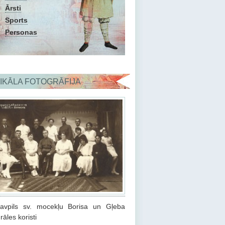
Ārsti
Sports
Personas
IKĀLA FOTOGRĀFIJA
avpils sv. mocekļu Borisa un Gļeba
rāles koristi