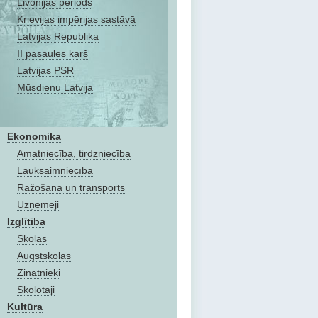
Livonijas periods
Krievijas impērijas sastāvā
Latvijas Republika
II pasaules karš
Latvijas PSR
Mūsdienu Latvija
Ekonomika
Amatniecība, tirdzniecība
Lauksaimniecība
Ražošana un transports
Uzņēmēji
Izglītība
Skolas
Augstskolas
Zinātnieki
Skolotāji
Kultūra