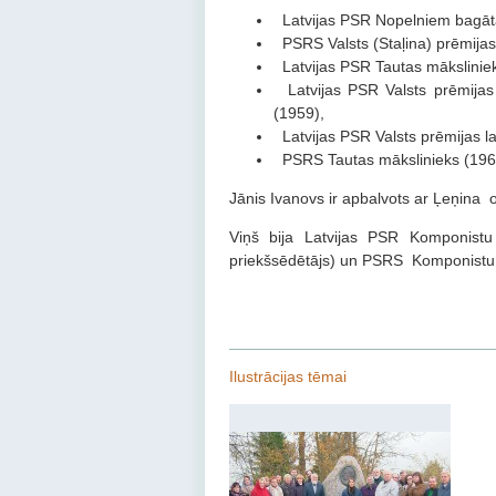
Latvijas PSR Nopelniem bagāta
PSRS Valsts (Staļina) prēmijas 
Latvijas PSR Tautas māksliniek
Latvijas PSR Valsts prēmijas 
(1959),
Latvijas PSR Valsts prēmijas l
PSRS Tautas mākslinieks (196
Jānis Ivanovs ir apbalvots ar Ļeņina
Viņš bija Latvijas PSR Komponistu
priekšsēdētājs) un PSRS Komponistu s
Ilustrācijas tēmai