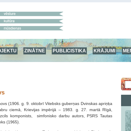
OJEKTU
ZINĀTNE
PUBLICISTIKA
KRĀJUMI
ME
vs
novs (1906. g. 9. oktobrī Vitebsks guberņas Dvinskas apriņķa
abru ciemā, Krievijas impērijā – 1983. g. 27. martā Rīgā,
izcils komponists, simfonisko darbu autors, PSRS Tautas
eks (1965).