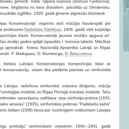
icībnieku ģimenē: māte Tatjana Ivanova (dzimusi Fjodorova),
imene, bēgdama no kara draudiem, pārcēlās uz Smoļensku.
uzikālo izglītību. 1920. gadā ģimene atgriezās dzimtenē.
jas Konservatorijā: vispirms viņš mācījās klavierspēli pie
pie profesores
Nadeždas Kārkliņas
, 1926. gadā viņš turpināja
pozīcijas klasē. Konservatorijā jaunais mūziķis apguva arī
Jau studiju gados spilgti izpaudās I. Ivanova talants. Mācības
zēja apmaksāt Krievu Nacionālā Apvienība Latvijā un Rīgas
ecenāti F. Maikapars, O. Klumberga,
N. Belocvetovs
.
beidza Latvijas Konservatorijas kompozīcijas klasi ar
t konservatoriju, viņam tika piešķirta pianista un simfoniskā
Latvijas radiofona simfoniskā orķestra diriģents, mācīja
onoloģijas institūtā un Rīgas Pirmajā mūzikas institūtā. Taču
simfonisko sacerējumu radīšana: viņa simfonija-poēma (1933,
gales ainavas” (1935), simfoniskās poēmas “Padebešu kalns”
rts čellam (1938) kļuva par nozīmīgiem notikumiem Latvijas
nīgo prelūdiju” simfoniskam orķestrim. 1940.–1941. gadā