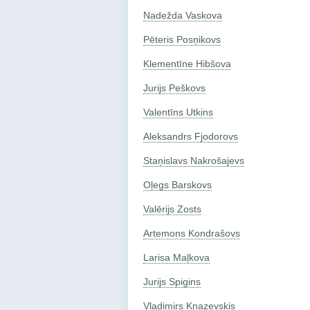
Nadežda Vaskova
Pēteris Posņikovs
Klementīne Hibšova
Jurijs Peškovs
Valentīns Utkins
Aleksandrs Fjodorovs
Staņislavs Nakrošajevs
Oļegs Barskovs
Valērijs Zosts
Artemons Kondrašovs
Larisa Maļkova
Jurijs Spigins
Vladimirs Kņazevskis