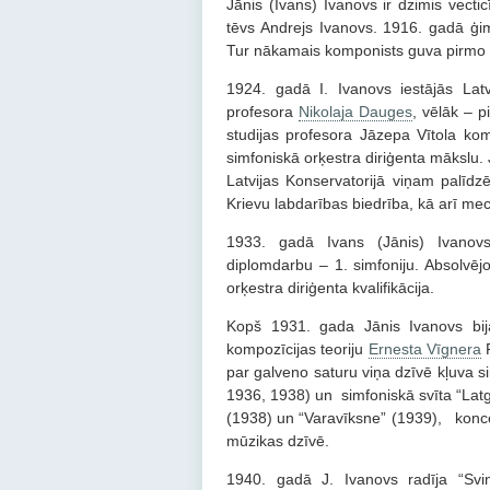
Jānis (Ivans) Ivanovs ir dzimis vect
tēvs Andrejs Ivanovs. 1916. gadā ģ
Tur nākamais komponists guva pirmo m
1924. gadā I. Ivanovs iestājās Latvi
profesora
Nikolaja Dauges
, vēlāk – 
studijas profesora Jāzepa Vītola kom
simfoniskā orķestra diriģenta mākslu. 
Latvijas Konservatorijā viņam palīd
Krievu labdarības biedrība, kā arī m
1933. gadā Ivans (Jānis) Ivanovs 
diplomdarbu – 1. simfoniju. Absolvējo
orķestra diriģenta kvalifikācija.
Kopš 1931. gada Jānis Ivanovs bija 
kompozīcijas teoriju
Ernesta Vīgnera
F
par galveno saturu viņa dzīvē kļuva 
1936, 1938) un simfoniskā svīta “Lat
(1938) un “Varavīksne” (1939), konce
mūzikas dzīvē.
1940. gadā J. Ivanovs radīja “Svi