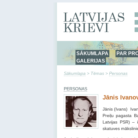
SĀKUMLAPA
PAR PR
GALERIJAS
Sākumlapa
> Tēmas >
Personas
PERSONAS
Jānis Ivano
Jānis (Ivans) Iva
Preiļu pagasta B
Latvijas PSR) – 
skatuves mākslini