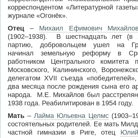
корреспондентом «Литературной газеты
журнале «Огонёк».
Отец
–
Михаил Ефимович Михайлов 
(1902–1938). В шестнадцать лет (в 1
партию, добровольцем ушел на Гр
начинал земельную реформу в Ср
работником Центрального комитета п
Московского, Калининского, Воронежс
делегатом ХVII съезда «победителей»
два месяца после рождения сына его ар
народа. М.Е. Михайлов был расстрелян 
1938 года. Реабилитирован в 1954 году.
Мать
–
Лайма Юльевна Целмс
(1903–1
состоятельных родителей. Ее мать Мил
частной гимназии в Риге, отец
Юлий