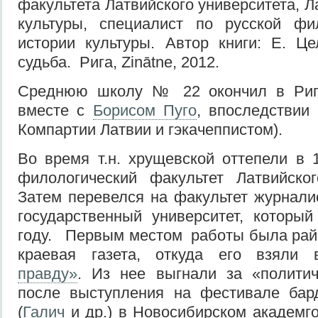
факультета Латвийского университета, 
культуры, специалист по русской фил
истории культуры. Автор книги: Е. Ц
судьба. Рига, Zinātne, 2012.
Среднюю школу № 22 окончил в Риге.
вместе с
Борисом Пуго
, впоследствии
Компартии Латвии и гэкачеппистом).
Во время т.н. хрущевской оттепели в 1
филологический факультет Латвийског
Затем перевелся на факультет журнали
государственный университет, которы
году. Первым местом работы была райо
краевая газета, откуда его взял
правду»
. Из нее выгнали за «политич
после выступления на фестивале бар
(
Галич
и др.) в Новосибирском академго