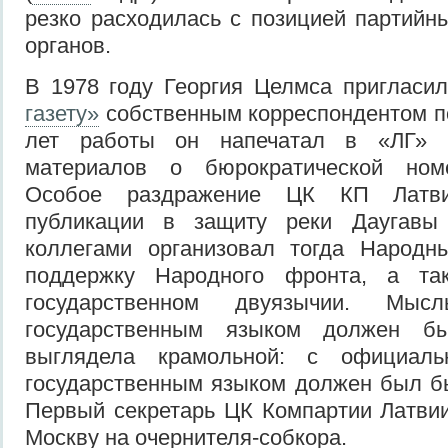
резко расходилась с позицией партийн
органов.
В 1978 году Георгия Целмса пригласи
газету»
собственным корреспондентом по
лет работы он напечатал в «ЛГ» м
материалов о бюрократической номе
Особое раздражение ЦК КП Латв
публикации в защиту реки Даугавы
коллегами организовал тогда Народн
поддержку Hародного фронта, а та
государственном двуязычии. Мы
государственным языком должен б
выглядела крамольной: с официаль
государственным языком должен был бы
Первый секретарь ЦК Компартии Латви
Москву на очернителя-собкора.