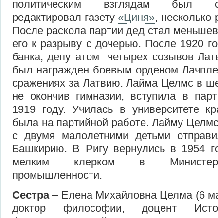
политическим взглядам был соц
редактировал газету
«Циня»
, несколько 
После раскола партии дед стал меньшев
его к разрыву с дочерью. После 1920 г
банка, депутатом четырех созывов Лат
был награжден боевым орденом Лачпле
сражениях за Латвию. Лайма Целмс в ше
не окончив гимназии, вступила в пар
1919 году. Училась в университете к
была на партийной работе. Лайму Целмс
с двумя малолетними детьми отправ
Башкирию. В Ригу вернулись в 1954 г
мелким клерком в Министерс
промышленности.
Сестра
– Елена Михайловна Целма (6 мая
доктор философии, доцент Истори