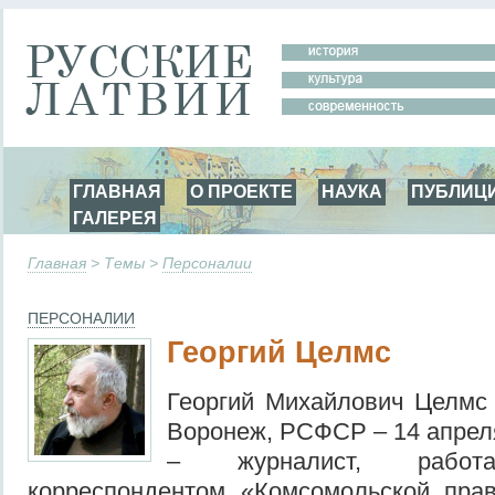
ГЛАВНАЯ
О ПРОЕКТЕ
НАУКА
ПУБЛИЦ
ГАЛЕРЕЯ
Главная
> Темы >
Персоналии
ПЕРСОНАЛИИ
Георгий Целмс
Георгий Михайлович Целмс 
Воронеж, РСФСР – 14 апреля
– журналист, работа
корреспондентом «Комсомольской пра