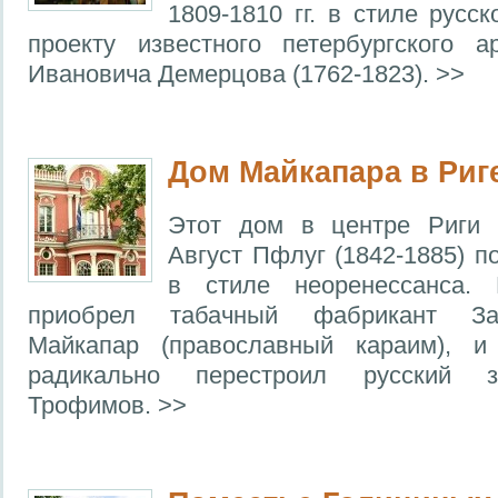
1809-1810 гг. в стиле русс
проекту известного петербургского а
Ивановича Демерцова (1762-1823). >>
Дом Майкапара в Риг
Этот дом в центре Риги 
Август Пфлуг (1842-1885) п
в стиле неоренессанса.
приобрел табачный фабрикант За
Майкапар (православный караим), и
радикально перестроил русский з
Трофимов. >>