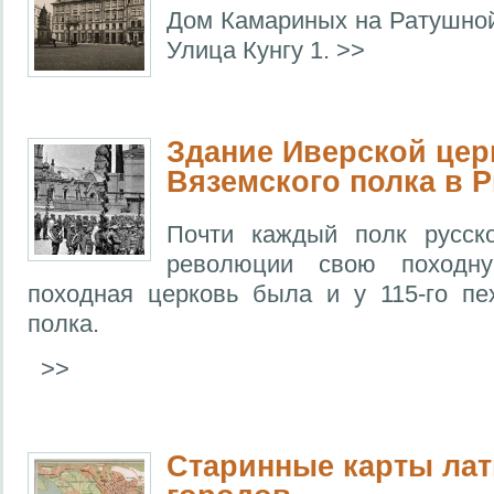
Дом Камариных на Ратушной
Улица Кунгу 1. >>
Здание Иверской цер
Вяземского полка в Р
Почти каждый полк русск
революции свою походну
походная церковь была и у 115-го пе
полка.
>>
Старинные карты ла