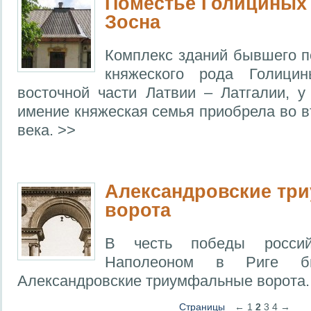
Поместье Голициных 
Зосна
Комплекс зданий бывшего п
княжеского рода Голици
восточной части Латвии – Латгалии, у
имение княжеская семья приобрела во в
века. >>
Александровские тр
ворота
В честь победы росси
Наполеоном в Риге бы
Александровские триумфальные ворота
Страницы
←
1
2
3
4
→