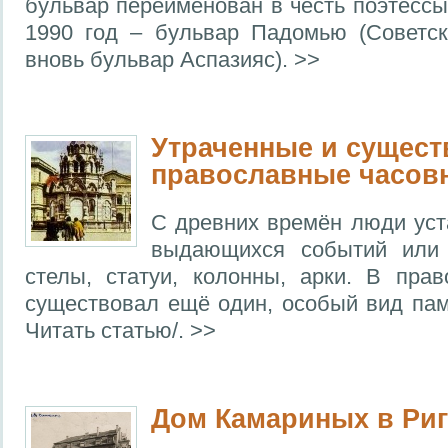
бульвар переименован в честь поэтессы
1990 год – бульвар Падомью (Советск
вновь бульвар Аспазияс). >>
Утраченные и сущес
православные часовн
С древних времён люди уст
выдающихся событий или 
стелы, статуи, колонны, арки. В пра
существовал ещё один, особый вид памя
Читать статью/. >>
Дом Камариных в Риг