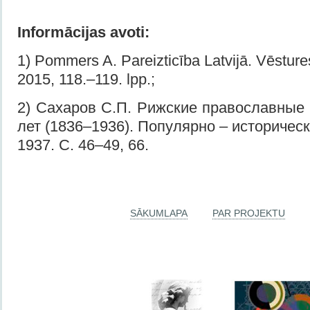
Informācijas avoti:
1) Pommers A. Pareizticība Latvijā. Vēsture
2015, 118.–119. lpp.;
2) Сахаров С.П. Рижские православные 
лет (1836–1936). Популярно – историческ
1937. С. 46–49, 66.
SĀKUMLAPA
PAR PROJEKTU