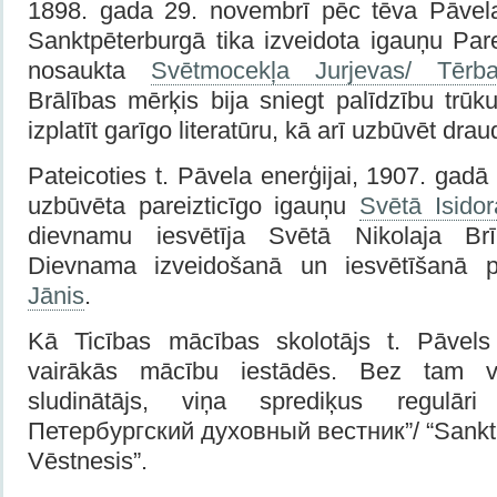
1898. gada 29. novembrī pēc tēva Pāvela
Sanktpēterburgā tika izveidota igauņu Pare
nosaukta
Svētmocekļa Jurjevas/ Tērba
Brālības mērķis bija sniegt palīdzību trūk
izplatīt garīgo literatūru, kā arī uzbūvēt dr
Pateicoties t. Pāvela enerģijai, 1907. gadā
uzbūvēta pareizticīgo igauņu
Svētā Isido
dievnamu iesvētīja Svētā Nikolaja Brī
Dievnama izveidošanā un iesvētīšanā p
Jānis
.
Kā Ticības mācības skolotājs t. Pāvel
vairākās mācību iestādēs. Bez tam v
sludinātājs, viņa sprediķus regulāri
Петербургский духовный вестник”/ “Sankt
Vēstnesis”.