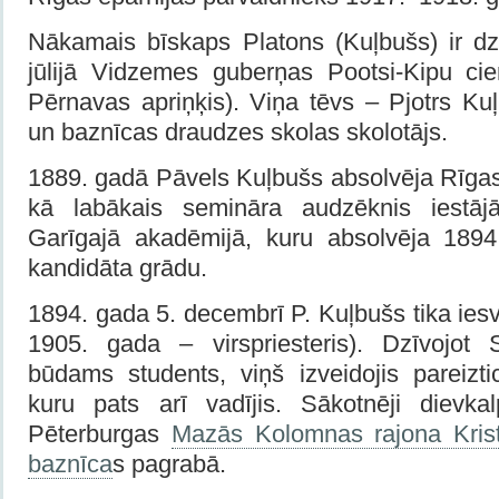
Nākamais bīskaps Platons (Kuļbušs) ir d
jūlijā Vidzemes guberņas Pootsi-Kipu ci
Pērnavas apriņķis). Viņa tēvs – Pjotrs Ku
un baznīcas draudzes skolas skolotājs.
1889. gadā Pāvels Kuļbušs absolvēja Rīga
kā labākais semināra audzēknis iestāj
Garīgajā akadēmijā, kuru absolvēja 1894
kandidāta grādu.
1894. gada 5. decembrī P. Kuļbušs tika iesvē
1905. gada – virspriesteris). Dzīvojot 
būdams students, viņš izveidojis pareizti
kuru pats arī vadījis. Sākotnēji dievkal
Pēterburgas
Mazās Kolomnas rajona Kris
baznīca
s pagrabā.