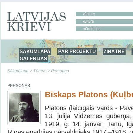
SĀKUMLAPA
PAR PROJEKTU
ZINĀTNE
GALERIJAS
Sākumlapa
> Tēmas >
Personas
PERSONAS
Bīskaps Platons (Kuļb
Platons (laicīgais vārds - Pāv
13. jūlijā Vidzemes guberņā, 
1919. g. 14. janvārī Tartu, I
Rīgas eparhijas pārvaldnieks 1917.–1918. 