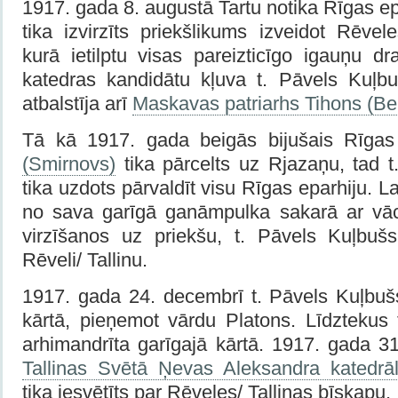
1917. gada 8. augustā Tartu notika Rīgas ep
tika izvirzīts priekšlikums izveidot Rēvele
kurā ietilptu visas pareizticīgo igauņu d
katedras kandidātu kļuva t. Pāvels Kuļb
atbalstīja arī
Maskavas patriarhs Tihons (Be
Tā kā 1917. gada beigās bijušais Rīga
(Smirnovs)
tika pārcelts uz Rjazaņu, tad
tika uzdots pārvaldīt visu Rīgas eparhiju. La
no sava garīgā ganāmpulka sakarā ar vāc
virzīšanos uz priekšu, t. Pāvels Kuļbuš
Rēveli/ Tallinu.
1917. gada 24. decembrī t. Pāvels Kuļbušs
kārtā, pieņemot vārdu Platons. Līdztekus 
arhimandrīta garīgajā kārtā. 1917. gada 
Tallinas Svētā Ņevas Aleksandra katedr
tika iesvētīts par Rēveles/ Tallinas bīskapu.