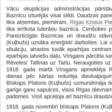
Vācu okupācijas administrācijas pārstāv
Baznīcu izturējās visai slikti. Daudzas par
tika atņemtas, piemēram,
Rīgas Kristus Pi
tika ierīkota luterāņu baznīca. Cenšoties p
Pareizticīgās Baznīcas un draudžu stāvo
(Kuļbušs) uzsāka enerģiski darboties. Lai v
situāciju, atrastos tuvāk eparhijas centr
eparhijas latviešu daļu, Virsgans pārcēla s
Rēveles/ Tallinas uz Tartu. Neraugoties uz
1918. gada martā Virsgans apmeklēja R
dienas pēc kārtas noturēja dievkalpoju
Bīskaps Platons (Kuļbušs) uzmundrināja ti
garīgo ganu sapulces, visos Rīgas dievnam
padomes. Viņš apceļoja arī baznīcu draudze
1918. gada novembrī bīskaps Platons (Kuļb