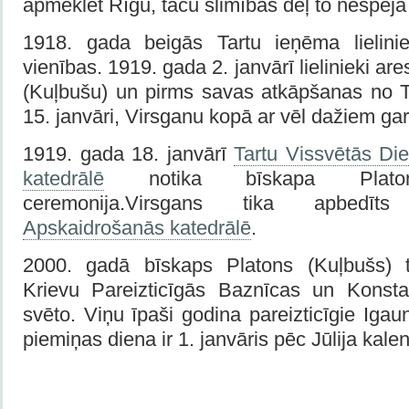
apmeklēt Rīgu, taču slimības dēļ to nespēja 
1918. gada beigās Tartu ieņēma lielinie
vienības. 1919. gada 2. janvārī lielinieki ar
(Kuļbušu) un pirms savas atkāpšanas no Ta
15. janvāri, Virsganu kopā ar vēl dažiem ga
1919. gada 18. janvārī
Tartu Vissvētās Di
katedrālē
notika bīskapa Platon
ceremonija.Virsgans tika apbedī
Apskaidrošanās katedrālē
.
2000. gadā bīskaps Platons (Kuļbušs) t
Krievu Pareizticīgās Baznīcas un Konsta
svēto. Viņu īpaši godina pareizticīgie Igau
piemiņas diena ir 1. janvāris pēc Jūlija kale