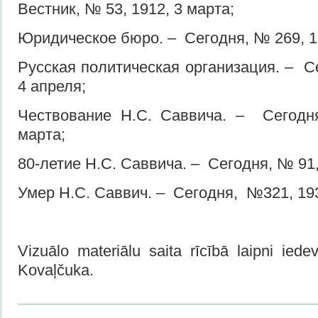
Вестник, № 53, 1912, 3 марта;
Юридическое бюро. – Сегодня, № 269, 1
Русская политическая организация. – С
4 апреля;
Чествование Н.С. Саввича. – Сегодн
марта;
80-летие Н.С. Саввича. – Сегодня, № 91,
Умер Н.С. Саввич. – Сегодня, №321, 193
Vizuālo materiālu saita rīcībā laipni iede
Kovaļčuka.