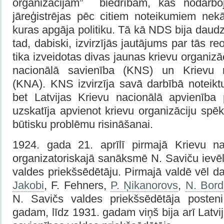
organizācijām” biedrībām, kas nodarbojā
jāreģistrējas pēc citiem noteikumiem nek
kuras apgāja politiku. Tā kā NDS bija daudz
tad, dabiski, izvirzījās jautājums par tās 
tika izveidotas divas jaunas krievu organizā
nacionālā savienība (KNS) un Krievu n
(KNA). KNS izvirzīja savā darbībā noteikt
bet Latvijas Krievu nacionālā apvienīb
uzskatīja apvienot krievu organizāciju spēk
būtisku problēmu risināšanai.
1924. gada 21. aprīlī pirmajā Krievu na
organizatoriskajā sanāksmē N. Saviču ievēl
valdes priekšsēdētāju. Pirmajā valdē vēl d
Jakobi
, F. Fehners,
P. Ņikanorovs
,
N. Bor
N. Savičs valdes priekšsēdētāja posten
gadam, līdz 1931. gadam viņš bija arī Latvi