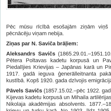
Pēc mūsu rīcībā esošajām ziņām viņš n
pēcnācēju viņam nebija.
Ziņas par N. Saviča brāļiem:
Aleksandrs Savičs
(1865.29.01.–1951.10.0
Pētera Poltavas kadetu korpusā un Pav
Piedalījies Krievijas – Japānas karā un P
1917. gadā ieguva ģenerālleitnanta pakāp
kustībā. Kopš 1920. gada dzīvojis emigrācijā
Pāvels Savičs
(1857.15.02.–pēc 1922. gada
Kijevas kadetu korpusā un Mihaila artilērij
Nikolaja akadēmijas absolvents. 1877.–18
krievu un turku karā. No 1903. līdz 1905