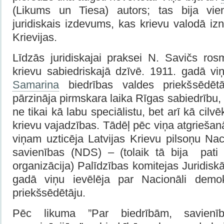
(Likums un Tiesa) autors; tas bija vien
juridiskais izdevums, kas krievu valodā 
Krievijas.
Līdzās juridiskajai praksei N. Savičs ros
krievu sabiedriskajā dzīvē. 1911. gadā vi
Samarina
biedrības valdes priekšsēdētā
pārzināja pirmskara laika Rīgas sabiedrību, 
ne tikai kā labu speciālistu, bet arī kā cilvē
krievu vajadzības. Tādēļ pēc viņa atgriešan
viņam uzticēja Latvijas Krievu pilsoņu Na
savienības (NDS) – (tolaik tā bija pati a
organizācija) Palīdzības komitejas Juridisk
gadā viņu ievēlēja par Nacionāli demok
priekšsēdētāju.
Pēc likuma ”Par biedrībām, savienī