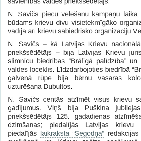
savienības valdes priekšsēdētājs.
N. Savičs piecu vēlēšanu kampaņu laikā 
būdams krievu divu visietekmīgāko organiz
vadīja arī krievu sabiedrisko organizāciju V
N. Savičs – kā Latvijas Krievu nacionāl
priekšsēdētājs – bija Latvijas Krievu juri
slimnīcu biedrības “Brālīgā palīdzība” un 
valdes loceklis. Līdzdarbojoties biedrībā “Br
galvenā rūpe bija bērnu vasaras kolo
uzturēšana Dubultos.
N. Savičs centās atzīmēt visus krievu s
gadījumus. Viņš bija Puškina jubileja
priekšsēdētājs 125. gadadienas atzīmēš
dzimšanas; piedalījās Latvijas krievu 
piedalījās
laikraksta “Segodņa”
redakcijas 