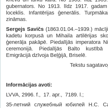
gubernators. No 1913. līdz 1917. gada
loceklis. Infantērijas ģenerālis. Turpmāk
zināmas.
Sergejs Savičs
(1863.01.04.–1939.) mācīji
kadetu korpusā un Mihaila artilērijas sk
ģenerāļa pakāpē. Piedalījās imperatora Ni
ceremonijā. Piedalījās Balto kustībā 
Emigrācijā dzīvoja Beļģijā, Briselē.
Tekstu sagatav
Informācijas avoti:
LVVA, 2996. f., 17. apr., 7189. l.;
35-летний служебный юбилей Н.С. С