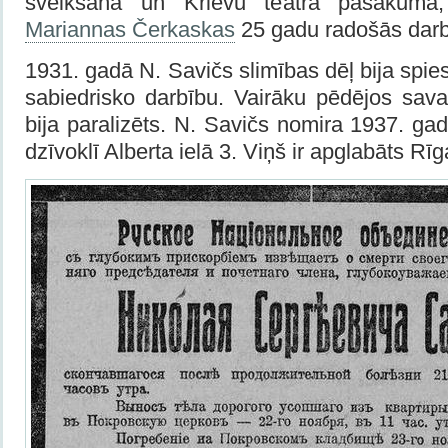
sveikšanā un Krievu teātra pasākumā, 
Mariannas Čerkaskas
25 gadu radošās dar
1931. gadā N. Savičs slimības dēļ bija spies
sabiedrisko darbību. Vairāku pēdējos sav
bija paralizēts. N. Savičs nomira 1937. g
dzīvoklī Alberta ielā 3. Viņš ir apglabāts R