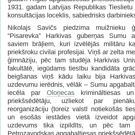
1931. gadam Latvijas Republikas Tieslietu m
konsultācijas loceklis, sabiedrisks darbiniek
Nikolajs Savičs piedzima muižnieku 
“Pisarevka” Harkivas guberņas Sumu ap
saviem brāļiem, kuri izvēlējās militāru k
priekšroku civilai profesijai. Viņš ar zelta 
ģimnāziju, pēc tam studēja Harkivas Unive
fakultātē, iegūdams tiesību kandidāta grā
beigšanas viņš kādu laiku bija Harkiva
uzdevumu ierēdnis, vēlāk – Sumu apgabalti
iecēla par
Oloņecas
krimināltiesas un 
priekšsēdētāju, uzliekot par pienā
reorganizāciju (toreiz valstī notiekošās ti
un esošās iestādes vietā izveidot apgab
uzdevums tika izpildīts, un pēc tam
Petrozavodskas apgabaltiesas priekšsēdētā