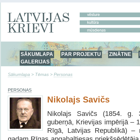
SĀKUMLAPA
PAR PROJEKTU
ZINĀTNE
GALERIJAS
Sākumlapa
> Tēmas >
Personas
PERSONAS
Nikolajs Savičs
Nikolajs Savičs (1854. g. 
guberņā, Krievijas impērijā – 
Rīgā, Latvijas Republikā) –
gadam Rīgas apgabaltiesas priekšsēdētāja 