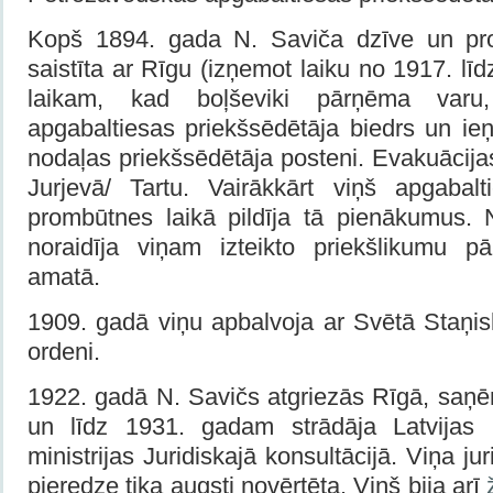
Kopš 1894. gada N. Saviča dzīve un prof
saistīta ar Rīgu (izņemot laiku no 1917. lī
laikam, kad boļševiki pārņēma varu
apgabaltiesas priekšsēdētāja biedrs un ieņē
nodaļas priekšsēdētāja posteni. Evakuācijas
Jurjevā/ Tartu. Vairākkārt viņš apgabalt
prombūtnes laikā pildīja tā pienākumus. N
noraidīja viņam izteikto priekšlikumu p
amatā.
1909. gadā viņu apbalvoja ar Svētā Staņi
ordeni.
1922. gadā N. Savičs atgriezās Rīgā, saņē
un līdz 1931. gadam strādāja Latvijas R
ministrijas Juridiskajā konsultācijā. Viņa j
pieredze tika augsti novērtēta. Viņš bija arī