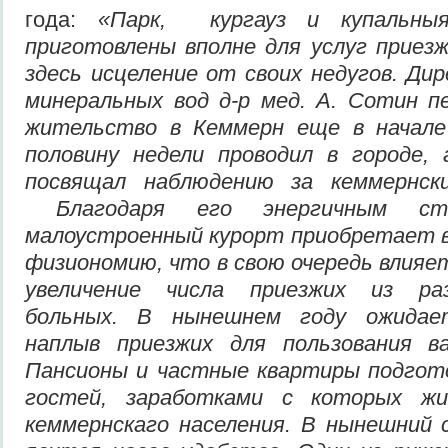
года:
«
Парк
,
кургауз и купальн
приготовлены вполне для услуг приез
здесь исцеление от своих недугов. Ди
минеральных вод д-р мед. А. Сотин п
жительство в Кеммерн
еще в начале
половину недели проводил в городе, 
посвящал наблюдению за кеммернски
Благодаря его энергичным ст
малоустроенный курорт приобретает в
физиономию, что в свою очередь влияе
увеличение числа приезжих из р
больных. В нынешнем году ожидае
наплыв
пр
ие
зжих для пользования в
Пансионы и частные квартиры подгот
гостей, заработками с которых ж
кеммернскаго населения. В нынешний 