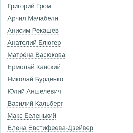
Григорий Гром
Арчил Мачабели
Анисим Рекашев
Анатолий Блюгер
Матрёна Васюкова
Ермолай Канский
Николай Бурденко
Юлий Аншелевич
Василий Кальберг
Макс Беленький
Елена Евстифеева-Дзейвер