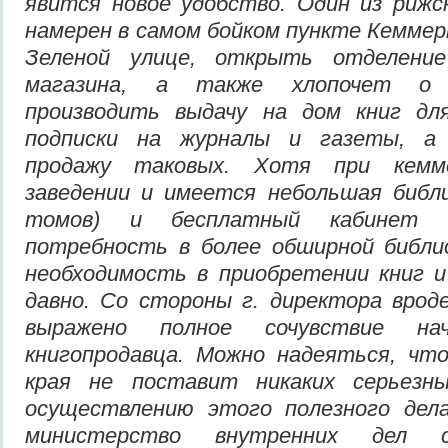
явится новое удобство. Один из рижс
намерен в
самом бойком пункт
е
Кеммерн
Зеленой улице, открыть
отделение
магазина,
а также хлопочет о 
производить выдачу на дом книг дл
подписки на журналы и газеты, а
продажу таковых. Хотя при
кемм
заведении и имеется небольшая библи
томов) и бе
сп
латный кабинет 
потребность в более обширной библио
необходимость в приобретении книг 
давно. Со стороны г. директора в
р
од
выражено полное сочувствие нач
книгопродавца. Можно надеяться, чт
края не поставит никаких серьезн
осуществлению этого полезного дел
министерство внутренних дел с