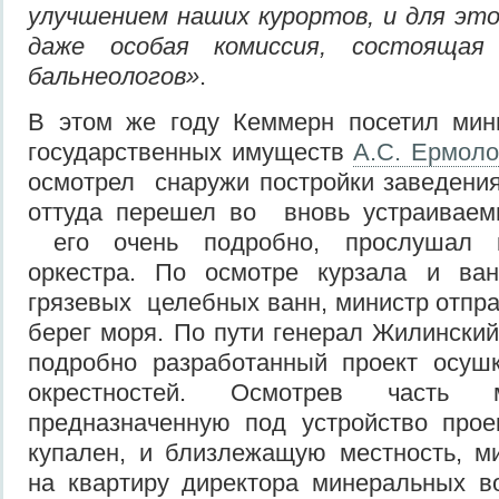
улучшением наших курортов, и для эт
даже особая комиссия, состоящая
бальнеологов
»
.
В этом же году Кеммерн посетил мин
государственных имуществ
А.С. Ермоло
осмотрел снаружи постройки заведени
оттуда перешел во вновь устраиваем
его очень подробно, прослушал к
оркестра. По осмотре курзала и ва
грязевых целебных ванн, министр отпра
берег моря. По пути генерал Жилински
подробно разработанный проект осуш
окрестностей. Осмотрев часть м
предназначенную под устройство прое
купален, и близлежащую местность, м
на квартиру директора минеральных в