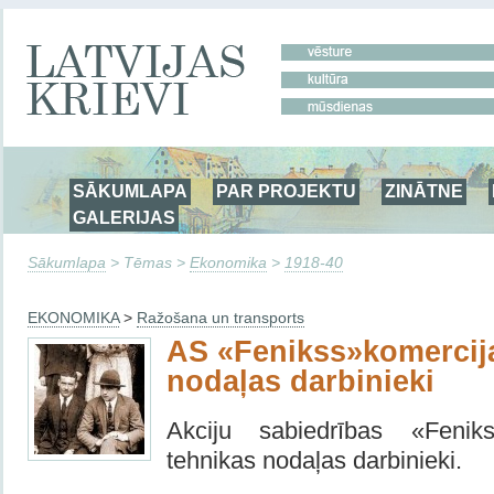
SĀKUMLAPA
PAR PROJEKTU
ZINĀTNE
GALERIJAS
Sākumlapa
> Tēmas >
Ekonomika
>
1918-40
EKONOMIKA
>
Ražošana un transports
AS «Fenikss»komercij
nodaļas darbinieki
Akciju sabiedrības «Feni
tehnikas nodaļas darbinieki.