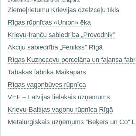
Ekonomika
>
Ražošana un transports
Ziemeļrietumu Krievijas dzelzceļu tīkls
Rīgas rūpnīcas «Union» ēka
Krievu-franču sabiedrība „Provodņik”
Akciju sabiedrība „Fenikss” Rīgā
Rīgas Kuzņecovu porcelāna un fajansa fabr
Tabakas fabrika Maikapars
Rīgas vagonbūves rūpnīca
VEF – Latvijas lielākais uzņēmums
Krievu-Baltijas vagonu rūpnīca Rīgā
Metalurģiskais uzņēmums ”Beķers un Co” L