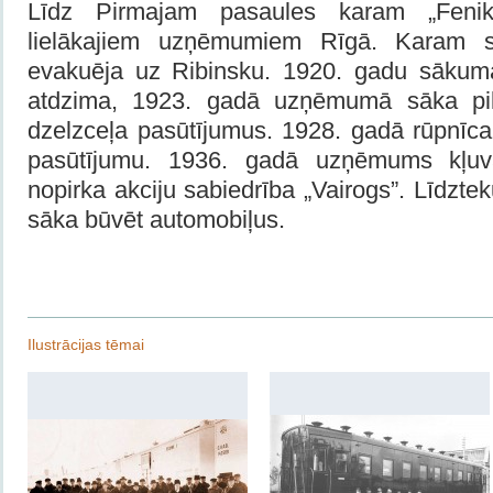
Līdz Pirmajam pasaules karam „Fenik
lielākajiem uzņēmumiem Rīgā. Karam 
evakuēja uz Ribinsku. 1920. gadu sākum
atdzima, 1923. gadā uzņēmumā sāka pildī
dzelzceļa pasūtījumus. 1928. gadā rūpnī
pasūtījumu. 1936. gadā uzņēmums kļuv
nopirka akciju sabiedrība „Vairogs”. Līdzt
sāka būvēt automobiļus.
Ilustrācijas tēmai