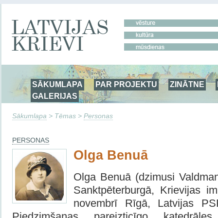
SĀKUMLAPA
PAR PROJEKTU
ZINĀTNE
GALERIJAS
Sākumlapa
> Tēmas >
Personas
PERSONAS
Olga Benuā
Olga Benuā (dzimusi Valdmane
Sanktpēterburgā, Krievijas im
novembrī Rīgā, Latvijas PS
Piedzimšanas pareizticīgo katedrāl