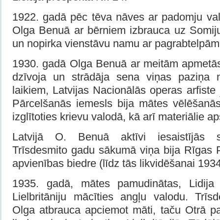
1922. gadā pēc tēva nāves ar padomju vald
Olga Benuā ar bērniem izbrauca uz Somij
un nopirka vienstāvu namu ar pagrabtelpām
1930. gadā Olga Benuā ar meitām apmetās u
dzīvoja un strādāja sena viņas paziņa 
laikiem, Latvijas Nacionālās operas arfiste
Pārcelšanās iemesls bija mātes vēlēšanā
izglītoties krievu valodā, kā arī materiālie ap
Latvijā O. Benuā aktīvi iesaistījās s
Trīsdesmito gadu sākumā viņa bija Rīgas P
apvienības biedre (līdz tās likvidēšanai 193
1935. gadā, mātes pamudinātas, Lidij
Lielbritāniju mācīties angļu valodu. Trī
Olga atbrauca apciemot māti, taču Otrā 