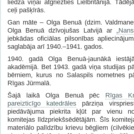
liedza viņai atgriezties Lielbritānijā. Tād
ceļi pašķīrās.
Gan māte – Olga Benuā (dzim. Valdmane)
Olga Benuā dzīvojušas Latvijā ar
„Nans
jebkādas oficiālas pilsonības apliecināju
saglabāja arī 1940.–1941. gados.
1940. gadā Olga Benuā-jaunākā iestājā
akadēmijā. Bet 1943. gadā viņa studijas pār
bērniem, kurus no Salaspils nometnes p
Rīgas Jūrmalā.
Šajā laikā Olga Benuā pēc
Rīgas Kr
pareizticīgo katedrāles
pārziņa virsprie
piedāvājuma piekrita kļūt par vienu 
komitejas līdzpriekšsēdētājām. Šīs komitej
materiālo palīdzību krievu bēgļiem (cilvēkie