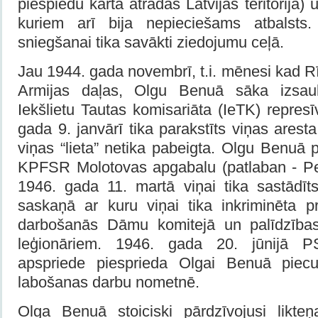
piespiedu kārtā atradās Latvijas teritorijā) 
kuriem arī bija nepieciešams atbalsts. 
sniegšanai tika savākti ziedojumu ceļā.
Jau 1944. gada novembrī, t.i. mēnesi kad 
Armijas daļas, Olgu Benuā sāka izsau
Iekšlietu Tautas komisariāta (IeTK) repres
gada 9. janvārī tika parakstīts viņas arest
viņas “lieta” netika pabeigta. Olgu Benuā
KPFSR Molotovas apgabalu (patlaban - Pe
1946. gada 11. martā viņai tika sastādīt
saskaņā ar kuru viņai tika inkriminēta pr
darbošanās Dāmu komitejā un palīdzības
leģionāriem. 1946. gada 20. jūnijā 
apspriede piesprieda Olgai Benuā piec
labošanas darbu nometnē.
Olga Benuā stoiciski pārdzīvojusi likt