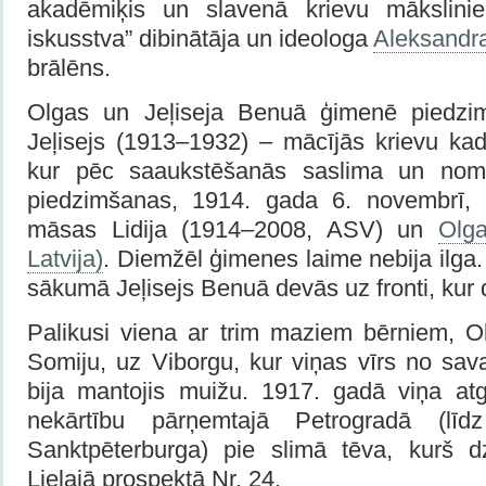
akadēmiķis un slavenā krievu mākslinie
iskusstva” dibinātāja un ideologa
Aleksandr
brālēns.
Olgas un Jeļiseja Benuā ģimenē piedzimu
Jeļisejs (1913–1932) – mācījās krievu kad
kur pēc saaukstēšanās saslima un nom
piedzimšanas, 1914. gada 6. novembrī,
māsas Lidija (1914–2008, ASV) un
Olg
Latvija)
. Diemžēl ģimenes laime nebija ilga
sākumā Jeļisejs Benuā devās uz fronti, kur d
Palikusi viena ar trim maziem bērniem, 
Somiju, uz Viborgu, kur viņas vīrs no sav
bija mantojis muižu. 1917. gadā viņa atg
nekārtību pārņemtajā Petrogradā (l
Sanktpēterburga) pie slimā tēva, kurš dz
Lielajā prospektā Nr. 24.