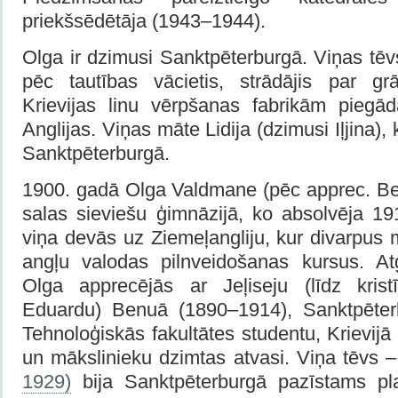
priekšsēdētāja (1943–1944).
Olga ir dzimusi Sanktpēterburgā. Viņas tēv
pēc tautības vācietis, strādājis par gr
Krievijas linu vērpšanas fabrikām piegā
Anglijas. Viņas māte Lidija (dzimusi Iļjina), 
Sanktpēterburgā.
1900. gadā Olga Valdmane (pēc apprec. Ben
salas sieviešu ģimnāzijā, ko absolvēja 1
viņa devās uz Ziemeļangliju, kur divarpus
angļu valodas pilnveidošanas kursus. At
Olga apprecējās ar Jeļiseju (līdz krist
Eduardu) Benuā (1890–1914), Sanktpēterb
Tehnoloģiskās fakultātes studentu, Krievijā
un mākslinieku dzimtas atvasi. Viņa tēvs 
1929)
bija Sanktpēterburgā pazīstams plaš