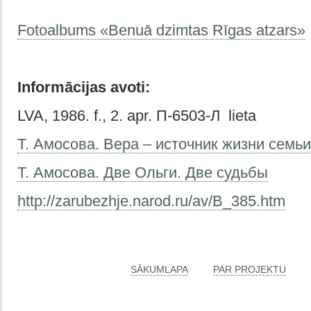
Fotoalbums «Benuā dzimtas Rīgas atzars»
Informācijas avoti:
LVA, 1986. f., 2. apr. П-6503-Л lieta
Т. Амосова. Вера – источник жизни семь
Т. Амоcова. Две Ольги. Две судьбы
http://zarubezhje.narod.ru/av/B_385.htm
SĀKUMLAPA
PAR PROJEKTU