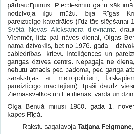
pārbaudījumus. Piecdesmito gadu sākumā 
nodzīvoja ilgu mūžu, bija Rīgas Kri
pareizticīgo katedrāles (līdz tās slēgšanai
Svētā Ņevas Aleksandra dievnam
a drau
Vienmēr, līdz pat nāves dienai, Olgas Be
nama dzīvoklis, bet no 1976. gada – dzīvokl
sabiedrības, krievu inteliģences un pareiz
garīgās dzīves centrs. Nepagāja ne diena
nebūtu atnācis pēc padoma, pēc garīga atb
sarakstījās ar metropolītiem, bīskapie
pareizticīgo mācītājiem). Īpaši daudz vie
Ziemassvētkos un Lieldienās, vārda un dzi
Olga Benuā mirusi 1980. gada 1. novem
kapos Rīgā.
Rakstu sagatavoja
Tatjana Feigmane,