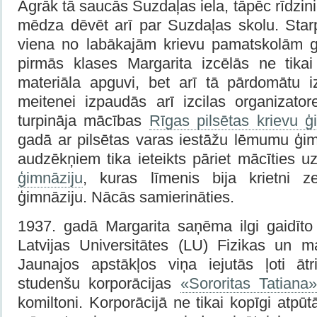
Agrāk tā saucās Suzdaļas iela, tāpēc rīdzin
mēdza dēvēt arī par Suzdaļas skolu. Starp
viena no labākajām krievu pamatskolām g
pirmās klases Margarita izcēlās ne tika
materiāla apguvi, bet arī tā pārdomātu iz
meitenei izpaudās arī izcilas organizator
turpināja mācības
Rīgas pilsētas krievu ģ
gadā ar pilsētas varas iestāžu lēmumu ģim
audzēkņiem tika ieteikts pāriet mācīties 
ģimnāziju
, kuras līmenis bija krietni z
ģimnāziju. Nācās samierināties.
1937. gadā Margarita saņēma ilgi gaidīto 
Latvijas Universitātes (LU) Fizikas un ma
Jaunajos apstākļos viņa iejutās ļoti āt
studenšu korporācijas
«Sororitas Tatiana
komiltoni. Korporācijā ne tikai kopīgi atpūt