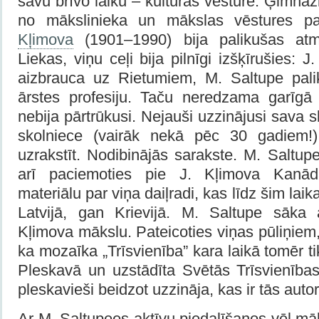
savu brīvo laiku – kultūras vēsture. Ģimnāz
no mākslinieka un mākslas vēstures p
Kļimova
(1901–1990) bija palikušas at
Liekas, viņu ceļi bija pilnīgi izšķīrušies:
aizbrauca uz Rietumiem, M. Saltupe palika
ārstes profesiju. Taču neredzama garīgā
nebija pārtrūkusi. Nejauši uzzinājusi sava sk
skolniece (vairāk nekā pēc 30 gadiem!)
uzrakstīt. Nodibinājās sarakste. M. Saltupe
arī paciemoties pie J. Kļimova Kanād
materiālu par viņa daiļradi, kas līdz šim la
Latvijā, gan Krievijā. M. Saltupe sāka a
Kļimova mākslu. Pateicoties viņas pūliņiem,
ka mozaīka „Trīsvienība” kara laikā tomēr t
Pleskavā un uzstādīta Svētās Trīsvienības
pleskavieši beidzot uzzināja, kas ir tās autor
Ar M. Saltupees aktīvu piedalīšanos vēl māk