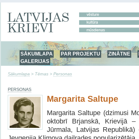
SĀKUMLAPA
PAR PROJEKTU
ZINĀTNE
GALERIJAS
Sākumlapa
> Tēmas >
Personas
PERSONAS
Margarita Saltupe
Margarita Saltupe (dzimusi Mo
oktobrī Brjanskā, Krievijā 
Jūrmala, Latvijas Republikā) 
Jevgeņija Kļimova daiļrades popularizētāja.