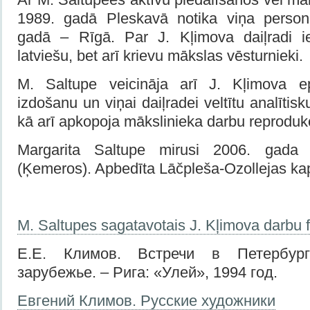
1989. gadā Pleskavā notika viņa personā
gadā – Rīgā. Par J. Kļimova daiļradi ie
latviešu, bet arī krievu mākslas vēsturnieki.
M. Saltupe veicināja arī J. Kļimova e
izdošanu un viņai daiļradei veltītu analītis
kā arī apkopoja mākslinieka darbu reprodukc
Margarita Saltupe mirusi 2006. gada
(Ķemeros). Apbedīta Lāčpleša-Ozollejas ka
M. Saltupes sagatavotais J. Kļimova darbu 
Е.Е. Климов. Встречи в Петербург
зарубежье. – Рига: «Улей», 1994 год.
Евгений Климов. Русские художники