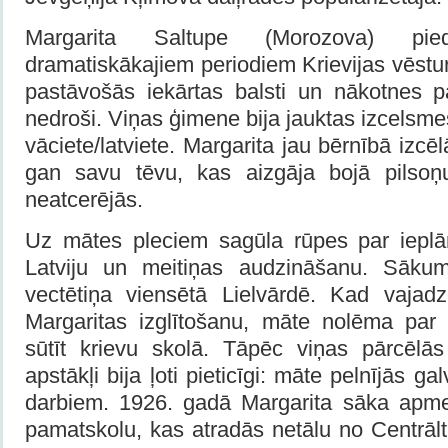
Margarita Saltupe (Morozova) pi
dramatiskākajiem periodiem Krievijas vēstur
pastāvošās iekārtas balsti un nākotnes p
nedroši. Viņas ģimene bija jauktas izcelsme
vāciete/latviete. Margarita jau bērnībā izcēl
gan savu tēvu, kas aizgāja bojā pilsoņ
neatcerējās.
Uz mātes pleciem sagūla rūpes par ieplā
Latviju un meitiņas audzināšanu. Sāku
vectētiņa viensētā Lielvārdē. Kad vajad
Margaritas izglītošanu, māte nolēma par
sūtīt krievu skolā. Tāpēc viņas pārcēlā
apstākļi bija ļoti pieticīgi: māte pelnījās g
darbiem. 1926. gadā Margarita sāka apme
pamatskolu, kas atradās netālu no Centrālti