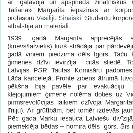
arī gatavoja un apsprieda zinātniskus r
Tatiana» Margarita iepazinās ar korporā
profesoru
Vasiliju Sinaiski
. Studentu korpor
atbalstīja arī materiāli.
1939. gadā Margarita apprecējās 
(krievs/latvietis) kurš strādāja par pārdevē
gadā viņiem piedzima dēls Igors. Taču
ģimenes dzīvi ievirzīja citās sliedē. T
Latvijas PSR Tautas Komisāru padomes
Lāča kancelejā. Fronte zibens ātrumā tuv
pēkšņa bija pavēle par evakuāciju. 
klejojumiem ģimene nolēma doties uz Vid
pirmsrevolūcijas laikiem dzīvoja Margarit
līniju). Ar grūtībām, bet tomēr izdevās jaun
Pēc gada Marku iesauca Latviešu divīzij
piemeklēja bēdas – nomira dēls Igors. Šis