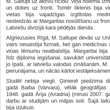
M. Saltupi uz aktīvu rīcību: viņa nolēma i
un doties uz fronti. Tomēr liktenis bija vi
vietas bija vajadzīgas izglītotas me
nesteidzās ar Margaritas nosūtīšanu uz fron
Latviešu divīzijā kara pēdējās dienās.
Atgriezusies Rīgā, M. Saltupe devās uz Univ
vairs nesaistīja fizmati, bet gan medicīnas 
viņas lēmumu neatbalstīja. Margaritai bij
līdz diploma iegūšanai, savukārt universitāt
jo īpaši, ar latviešu valodas zināšanām. M.
pierunājama, un nācās kārtot iestājeksāmen
Studēt nebija viegli. Ģimenē piedzima d
gadā Baiba (Varvara), vēlāk ģeogrāfijas 
1948. gadā Ārija (Ariadna) (mirusi 2007. 
darbu ar studijām un mājas soli. Šajā laik
bija izjukusi.