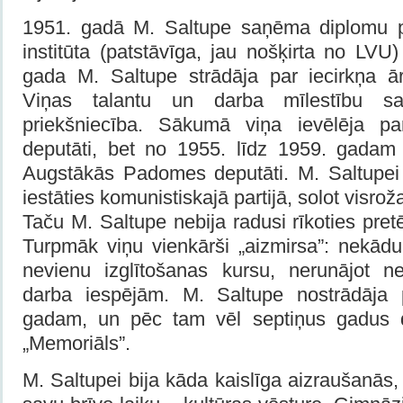
1951. gadā M. Saltupe saņēma diplomu 
institūta (patstāvīga, jau nošķirta no LV
gada M. Saltupe strādāja par iecirkņa ār
Viņas talantu un darba mīlestību sa
priekšniecība. Sākumā viņa ievēlēja p
deputāti, bet no 1955. līdz 1959. gadam
Augstākās Padomes deputāti. M. Saltupei 
iestāties komunistiskajā partijā, solot visro
Taču M. Saltupe nebija radusi rīkoties pretē
Turpmāk viņu vienkārši „aizmirsa”: nekādu
nevienu izglītošanas kursu, nerunājot n
darba iespējām. M. Saltupe nostrādāja p
gadam, un pēc tam vēl septiņus gadus da
„Memoriāls”.
M. Saltupei bija kāda kaislīga aizraušanās,