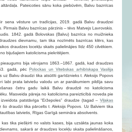
 altārdaļa. Pateicoties sānu koka piebūvēm, Balvu baznīcas
i ir sena vēsture un tradīcijas, 2019. gadā Balvu draudzei
s. Pirmais Balvu baznīcas pārzinis – tēvs Matvejs Lavrovskis.
ļaudis. 1842. gadā Bolovskas (Balvu) baznīca no muižnieka
draudzes dievnamu, tam tika nozīmēts baznīcas klērs, kas
aikos draudzes locekļu skaits palielinājies līdz 450 cilvēkiem.
 no bijušajiem katolicisma piekritējiem.
 pieaugums bija vērojams 1863.–1867. gadā, kad draudzes
1863. gadā, pēc
Polockas un Vitebskas arhibīskapa Vasilija
uz Balvu draudzi tika atsūtīti garīdznieks t. Aleksijs Popovs
ri labi prata latviešu valodu un ar panākumiem pildīja savu
pošanas četru gadu laikā Balvu draudzē no katolicisma
lvēku. Masveida pāreja no katolicisma pareizticībā noveda pie
 izveidota patstāvīga “Eržepoles” draudze (tagad –
Viļakas
 šo draudzi tika pārcelts t. Aleksijs Popovs. Uz Balviem tika
tautības latvietis, Rīgas Garīgā semināra absolvents.
as tika piešķirti no valsts kases, bija uzsākta jaunas koka
 dievnams, sakarā ar draudzes locekļu skaita palielināšanos,