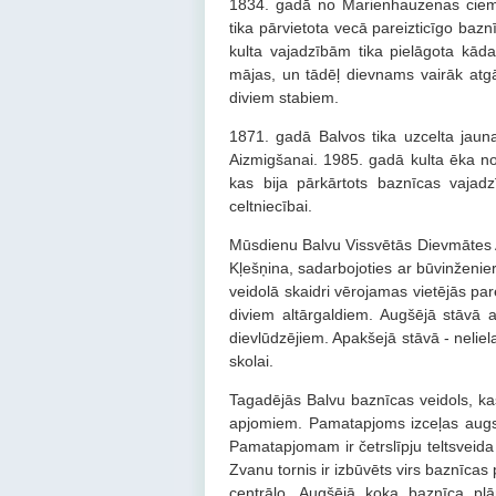
1834. gadā no Marienhauzenas cie
tika pārvietota vecā pareizticīgo baz
kulta vajadzībām tika pielāgota kād
mājas, un tādēļ dievnams vairāk atgād
diviem stabiem.
1871. gadā Balvos tika uzcelta jaun
Aizmigšanai. 1985. gadā kulta ēka no
kas bija pārkārtots baznīcas vajad
celtniecībai.
Mūsdienu Balvu Vissvētās Dievmātes A
Kļešņina, sadarbojoties ar būvinženier
veidolā skaidri vērojamas vietējās par
diviem altārgaldiem. Augšējā stāvā 
dievlūdzējiem. Apakšejā stāvā - neliel
skolai.
Tagadējās Balvu baznīcas veidols, kas 
apjomiem. Pamatapjoms izceļas augst
Pamatapjomam ir četrslīpju teltsveida 
Zvanu tornis ir izbūvēts virs baznīcas
centrālo. Augšējā koka baznīca plān