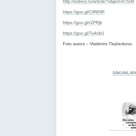
http://sobory.ru/article/?object=07508
https://goo.gl/C9N59F
https://goo.gl/rZPRjk
https://goo.gl/7u4obU
Foto autors – Vladimirs Tkačenkovs.
SĀKUMLAP