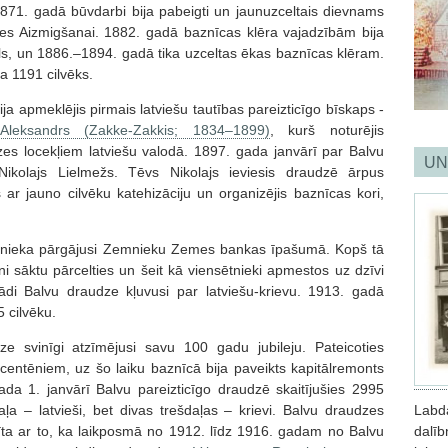
71. gadā būvdarbi bija pabeigti un jaunuzceltais dievnams
tes Aizmigšanai. 1882. gadā baznīcas klēra vajadzībām bija
ls, un 1886.–1894. gadā tika uzceltas ēkas baznīcas klēram.
a 1191 cilvēks.
a apmeklējis pirmais latviešu tautības pareizticīgo bīskaps -
leksandrs (Zakke-Zakkis; 1834–1899)
, kurš noturējis
es locekļiem latviešu valodā. 1897. gada janvārī par Balvu
UN
Nikolajs Lielmežs. Tēvs Nikolajs ieviesis draudzē ārpus
ar jauno cilvēku katehizāciju un organizējis baznīcas kori,
žnieka pārgājusi Zemnieku Zemes bankas īpašumā. Kopš tā
ieni sāktu pārcelties un šeit kā viensētnieki apmestos uz dzīvi
ādi Balvu draudze kļuvusi par latviešu-krievu. 1913. gadā
5 cilvēku.
e svinīgi atzīmējusi savu 100 gadu jubileju. Pateicoties
entēniem, uz šo laiku baznīcā bija paveikts kapitālremonts
 gada 1. janvārī Balvu pareizticīgo draudzē skaitījušies 2995
aļa – latvieši, bet divas trešdaļas – krievi. Balvu draudzes
Labd
tīta ar to, ka laikposmā no 1912. līdz 1916. gadam no Balvu
dalīb