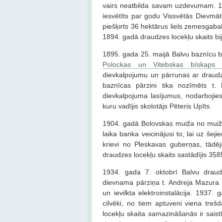
vairs neatbilda savam uzdevumam. 18
iesvētīts par godu Vissvētās Dievmā
piešķirts 36 hektārus liels zemesgaba
1894. gadā draudzes locekļu skaits bij
1895. gada 25. maijā Balvu baznīcu bij
Polockas un Vitebskas bīskaps A
dievkalpojumu un pārrunas ar draudz
baznīcas pārzini tika nozīmēts t. 
dievkalpojuma lasījumus, nodarbojies 
kuru vadījis skolotājs Pēteris Upīts.
1904. gadā Bolovskas muiža no mui
laika banka veicinājusi to, lai uz šej
krievi no Pleskavas guberņas, tādēj
draudzes locekļu skaits sastādījis 358
1934. gada 7. oktobrī Balvu draudz
dievnama pārziņa t. Andreja Mazura c
un ievilkta elektroinstalācija. 1937.
cilvēki, no tiem aptuveni viena trešd
locekļu skaita samazināšanās ir sais