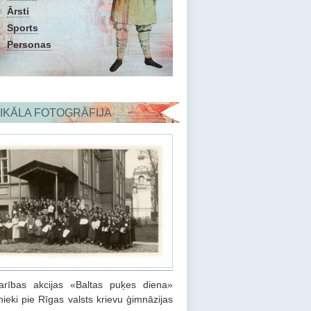
Ārsti
Sports
Personas
IKĀLA FOTOGRĀFIJA
arības akcijas «Baltas puķes diena»
nieki pie Rīgas valsts krievu ģimnāzijas