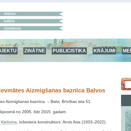
OJEKTU
ZINĀTNE
PUBLICISTIKA
KRĀJUMI
ME
ievmātes Aizmigšanas baznīca Balvos
s Aizmigšanas baznīca. – Balvi, Brīvības iela 51.
ikposmā no 2005. līdz 2015. gadam.
 Kļešņina
, inženieris konstruktors: Arnis Asis (1933–2022).