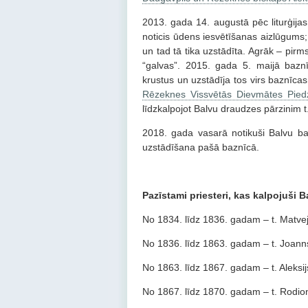
2013. gada 14. augustā pēc liturģijas
noticis ūdens iesvētīšanas aizlūgums;
un tad tā tika uzstādīta. Agrāk – pi
“galvas”. 2015. gada 5. maijā baznīc
krustus un uzstādīja tos virs baznīca
Rēzeknes Vissvētās Dievmātes Pied
līdzkalpojot Balvu draudzes pārzinim
2018. gada vasarā notikuši Balvu bazn
uzstādīšana pašā baznīcā.
Pazīstami priesteri, kas kalpojuši
No 1834. līdz 1836. gadam – t. Matvej
No 1836. līdz 1863. gadam – t. Joann
No 1863. līdz 1867. gadam – t. Aleks
No 1867. līdz 1870. gadam – t. Rodio