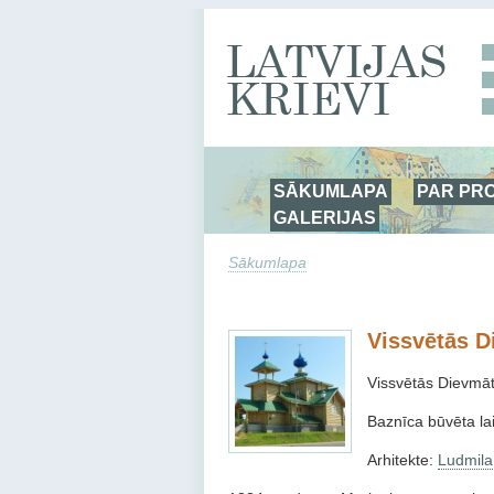
SĀKUMLAPA
PAR PR
GALERIJAS
Sākumlapa
Vissvētās D
Vissvētās Dievmāte
Baznīca būvēta la
Arhitekte:
Ludmila