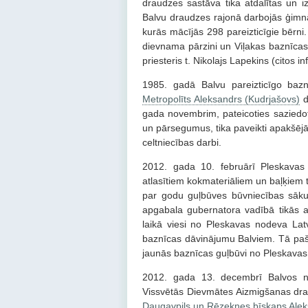
draudzes sastāva tika atdalītas un i
Balvu draudzes rajonā darbojās ģimn
kurās mācījās 298 pareizticīgie bērni
dievnama pārzini un Viļakas baznīcas
priesteris t. Nikolajs Lapekins (citos 
1985. gadā Balvu pareizticīgo ba
Metropolīts Aleksandrs (Kudrjašovs)
d
gada novembrim, pateicoties saziedot
un pārsegumus, tika paveikti apakšējā
celtniecības darbi.
2012. gada 10. februārī Pleskavas
atlasītiem kokmateriāliem un baļķiem 
par godu guļbūves būvniecības sāk
apgabala gubernatora vadībā tikās a
laikā viesi no Pleskavas nodeva Latv
baznīcas dāvinājumu Balviem. Tā paš
jaunās baznīcas guļbūvi no Pleskavas 
2012. gada 13. decembrī Balvos no
Vissvētās Dievmātes Aizmigšanas draud
Daugavpils un Rēzeknes bīskaps Alek