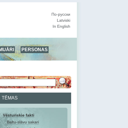
По-русски
Latviski
In English
MUĀRI
PERSONAS
TĒMAS
Vēsturiskie fakti
Baltu-slāvu sakari