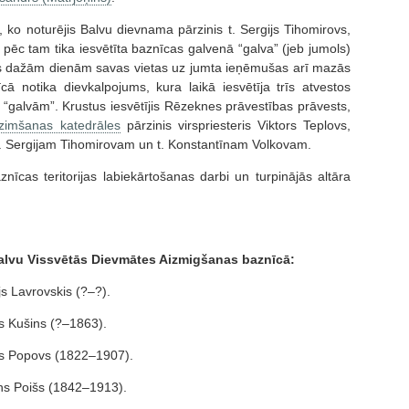
, ko noturējis Balvu dievnama pārzinis t. Sergijs Tihomirovs,
 pēc tam tika iesvētīta baznīcas galvenā “galva” (jeb jumols)
rms dažām dienām savas vietas uz jumta ieņēmušas arī mazās
ā notika dievkalpojums, kura laikā iesvētīja trīs atvestos
s “galvām”. Krustus iesvētījis Rēzeknes prāvestības prāvests,
zimšanas katedrāles
pārzinis virspriesteris Viktors Teplovs,
 t. Sergijam Tihomirovam un t. Konstantīnam Volkovam.
īcas teritorijas labiekārtošanas darbi un turpinājās altāra
 Balvu Vissvētās Dievmātes Aizmigšanas baznīcā:
s Lavrovskis (?–?).
s Kušins (?–1863).
ijs Popovs (1822–1907).
ns Poišs (1842–1913).