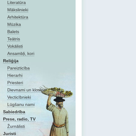
Literatūra
Mākslinieki
Arhitektūra
Mūzika
Balets
Teātris
Vokālisti
Ansambļi, kori
Reliģija
Pareizticība
Hierarhi
Priesteri
Dievnami un klosteri
Vecticībnieki
Lūgšanu nami
Sabiedrība
Prese, radio, TV
Žurnālisti
Juristi