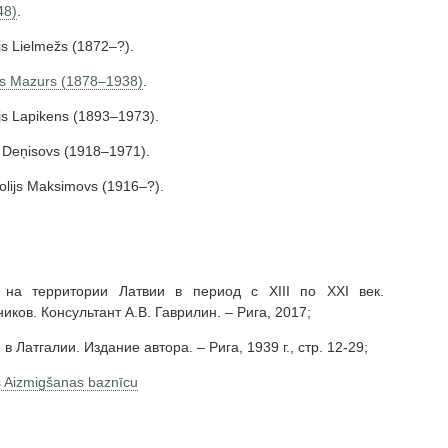
48)
.
js Lielmežs (1872–?).
ejs Mazurs (1878–1938)
.
ajs Lapikens (1893–1973).
s Deņisovs (1918–1971).
tolijs Maksimovs (1916–?).
на территории Латвии в период с XIII по XXI век.
ов. Консультант А.В. Гаврилин. – Рига, 2017;
 Латгалии. Издание автора. – Рига, 1939 г., стр. 12-29;
 Aizmigšanas baznīcu