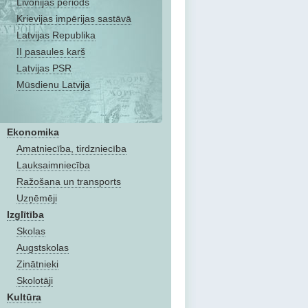
Livonijas periods
Krievijas impērijas sastāvā
Latvijas Republika
II pasaules karš
Latvijas PSR
Mūsdienu Latvija
Ekonomika
Amatniecība, tirdzniecība
Lauksaimniecība
Ražošana un transports
Uzņēmēji
Izglītība
Skolas
Augstskolas
Zinātnieki
Skolotāji
Kultūra