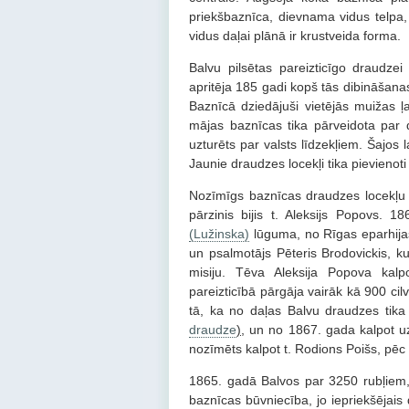
priekšbaznīca, dievnama vidus telpa,
vidus daļai plānā ir krustveida forma.
Balvu pilsētas pareizticīgo draudze
apritēja 185 gadi kopš tās dibināšana
Baznīcā dziedājuši vietējās muižas 
mājas baznīcas tika pārveidota par 
uzturēts par valsts līdzekļiem. Šajos l
Jaunie draudzes locekļi tika pievienoti
Nozīmīgs baznīcas draudzes locekļu
pārzinis bijis t. Aleksijs Popovs. 
(Lužinska)
lūguma, no Rīgas eparhijas 
un psalmotājs Pēteris Brodovickis, ku
misiju. Tēva Aleksija Popova kal
pareizticībā pārgāja vairāk kā 900 ci
tā, ka no daļas Balvu draudzes tika
draudze
)
, un no 1867. gada kalpot uz
nozīmēts kalpot t. Rodions Poišs, pēc 
1865. gadā Balvos par 3250 rubļiem, k
baznīcas būvniecība, jo iepriekšējais