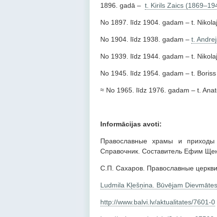
1896. gadā –
t. Kirils Zaics (1869–19
No 1897. līdz 1904. gadam – t. Nikola
No 1904. līdz 1938. gadam –
t. Andr
No 1939. līdz 1944. gadam – t. Nikol
No 1945. līdz 1954. gadam – t. Boris
≈ No 1965. līdz 1976. gadam – t. Ana
Informācijas avoti:
Православные храмы и приходы 
Справочник. Cоставитель Ефим Щеник
С.П. Сахаров. Православные церкви в
Ludmila
Kļešņina. Būvējam Dievmātes
http://www.balvi.lv/aktualitates/7601-0