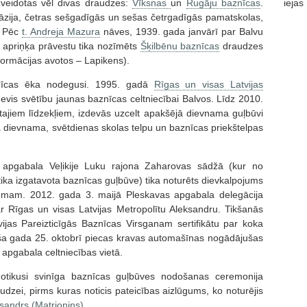
zveidotas vēl divas draudzes:
Vīksnas
un
Rugāju baznīcas
.
iejas
āzija, četras sešgadīgās un sešas četrgadīgās pamatskolas,
. Pēc
t. Andreja Mazura
nāves, 1939. gada janvārī par Balvu
 apriņķa prāvestu tika nozīmēts
Šķilbēnu baznīcas
draudzes
informācijas avotos – Lapikens).
znīcas ēka nodegusi. 1995. gadā
Rīgas un visas Latvijas
evis svētību jaunas baznīcas celtniecībai Balvos. Līdz 2010.
ajiem līdzekļiem, izdevās uzcelt apakšējā dievnama guļbūvi
 dievnama, svētdienas skolas telpu un baznīcas priekštelpas
 apgabala Veļikije Luku rajona Zaharovas sādžā (kur no
tika izgatavota baznīcas guļbūve) tika noturēts dievkalpojums
umam. 2012. gada 3. maijā Pleskavas apgabala delegācija
r Rīgas un visas Latvijas Metropolītu Aleksandru. Tikšanās
ijas Pareizticīgās Baznīcas Virsganam sertifikātu par koka
a gada 25. oktobrī piecas kravas automašīnas nogādājušas
apgabala celtniecības vietā.
tikusi svinīga baznīcas guļbūves nodošanas ceremonija
zei, pirms kuras noticis pateicības aizlūgums, ko noturējis
sandrs (Matrjoņins)
.