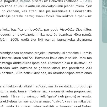
ma (tagadējā
Viļakas
pilsēta) uz Bolovsku (patlaban –
Balvi
)
nīca kopā ar visu iekārtu un dievkalpojumu piederumiem. Šeit
a no celtnēm, kas atradusies pie muižnieka P. Gorožanska
inājis parastu namu; zvanu tornis tika ierīkots turpat – uz
a koka baznīca un iesvētīta par godu Vissvētās Dievmātes
degusi, un dievkalpojumi tika noturēti baznīcas klēra namā,
zībām. 2005. gadā tika likti pamati jauna koka dievnama
izmigšanas baznīcas projektu izstrādājusi arhitekte Ludmila
i konstruktoru Arni Asi. Baznīcas koka ēka ir neliela, taču tās
eizticīgo arhitektūras īpatnības. Dievnama ēka ir divstāvu, ar
atrodas koka baznīca ar galveno altāri, kas paredzēta 200
a baznīca, kurā notiek kristības, un atrodas telpas svētdienas
arhitektoniski atbilst tradīcijai, sastāv no dažādu proporciju
uma ziņā, tam ir trīsdimensiju kanoniskā kuba proporcijas.
jumts. Tā centru vainago lielā “galva” (jeb jumols) ar krustu.
 priekštelpas un vainagots ar mazo “galvu”, kas ir zemāka par
ā veido kanonisko telpu anfilādi – lievenis, priekštelpa,