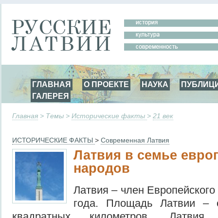
ГЛАВНАЯ
О ПРОЕКТЕ
НАУКА
ПУБЛИЦ
ГАЛЕРЕЯ
Главная
> Темы >
Исторические факты
>
21 век
ИСТОРИЧЕСКИЕ ФАКТЫ
>
Современная Латвия
Латвия в семье евро
народов
Латвия – член Европейского
года. Площадь Латвии – 
квадратных километров. Латви