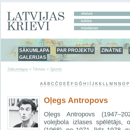
SĀKUMLAPA
PAR PROJEKTU
ZINĀTNE
GALERIJAS
Sākumlapa
> Tēmas >
Sports
A
Ā
B
C
Č
D
E
Ē
F
G
Ğ
H
I
Ī
J
K
Ķ
L
Ļ
M
N
Ņ
O
P
Oļegs Antropovs
Oļegs Antropovs (1947–2
volejbola izlases spēlētājs, 
(1968), no 1971. līdz 1978.