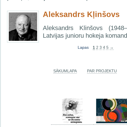
Aleksandrs Kļinšovs
Aleksandrs Klinšovs (1948–
Latvijas junioru hokeja komand
Lapas
1
2
3
4
5
→
SĀKUMLAPA
PAR PROJEKTU