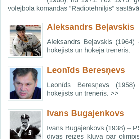
volejbola komandas “Radiotehniķis” sastāvā
Aleksandrs Beļavskis
Aleksandrs Beļavskis (1964) 
hokejists un hokeja treneris.
Leonīds Beresņevs
Leonīds Beresņevs (1958) –
hokejists un treneris. >>
Ivans Bugajenkovs
Ivans Bugajenkovs (1938) – 
divas reizes kļuva par olimp