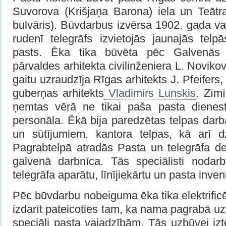
Suvorova (Krišjaņa Barona) iela un Teātra
bulvāris). Būvdarbus izvērsa 1902. gada v
rudenī telegrāfs izvietojās jaunajās tel
pasts. Ēka tika būvēta pēc Galvenās 
pārvaldes arhitekta civilinženiera L. Novik
gaitu uzraudzīja Rīgas arhitekts J. Pfeifers
guberņas arhitekts
Vladimirs Lunskis
. Zīmī
ņemtas vērā ne tikai paša pasta dienest
personāla. Ēkā bija paredzētas telpas dar
un sūtījumiem, kantora telpas, kā arī dz
Pagrabtelpā atradās Pasta un telegrāfa d
galvenā darbnīca. Tās speciālisti nodar
telegrāfa aparātu, līnījiekārtu un pasta inve
Pēc būvdarbu nobeiguma ēka tika elektrificē
izdarīt pateicoties tam, ka nama pagrabā uzs
speciāli pasta vajadzībām. Tās uzbūvei iz