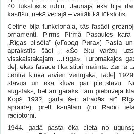
40 tūkstošus rubļu. Jaunajā ēkā bija da
kastīšu, nekā vecajā – vairāk kā tūkstotis.
Celtne bija funkcionāla, tās fasādi greznoj
ornamenti. Pirms Pirmā Pasaules kara 
„Rīgas pilsēta” («Город Рига») Pasta un
aprakstīts šādi : «Šo ēku varētu uzs
visskaistākajām …Rīgā». Turpmākajos ga
dēļ, ēkas fasāde tika stipri mainīta. Zeme L
centrā kļuva arvien vērtīgāka, tādēļ 192
stāvus un ēka kļuva par piecstāvu. N
augstāks, bet arī garāks: tam piebūvēja klā
Kopš 1932. gada šeit atradās arī Rīga
apraide); pretī kanālam (no Radio iel
radiotorni.
1944. gadā pasta ēka cieta no ugunsgr