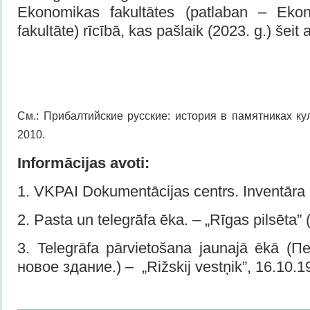
Ekonomikas fakultātes (patlaban – Eko
fakultāte) rīcībā, kas pašlaik (2023. g.) šeit 
См.: Прибалтийские русские: история в памятниках кул
2010.
Informācijas avoti:
1. VKPAI Dokumentācijas centrs. Inventāra
2. Pasta un telegrāfa ēka. – „Rīgas pilsēta” 
3. Telegrāfa pārvietošana jaunajā ēkā (
новое здание.) – „Rižskij vestņik”, 16.10.1