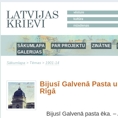
SĀKUMLAPA
PAR PROJEKTU
ZINĀTNE
GALERIJAS
Sākumlapa
> Tēmas >
1901-14
Bijusī Galvenā Pasta u
Rīgā
Bijusī Galvenā pasta ēka. – 