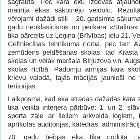
sagrauta. Pēc kara ēku izdevās atjaunot
mainīja ēkas sākotnējo veidolu. Rezultā
vērojami dažādi stili – 20. gadsimta sākuma
gadu neoklasicisms un pēckara «Staļina»
tika pārcelts uz Ļeņina (Brīvības) ielu 21. 
Celtniecibas tehnikuma rīcībā, pēc tam 
zemūdens peldēšanas skolas, tad Krasta a
skolas un vēlāk maršala Birjuzova v.n. Augs
skolas rīcībā. Padomju armijas kara sko
krievu valodā, tajās mācījās jaunieši n
teritorijas.
Laikposmā, kad ēkā atradās dažādas kara s
tika veikta interjera pārbūve: 1. un 2. st
sporta zāle ar lieliem arkveida logiem,
aprīkotas auditorijas, katedras, administrāci
70. gadu beigās ēka tika nodota Latv