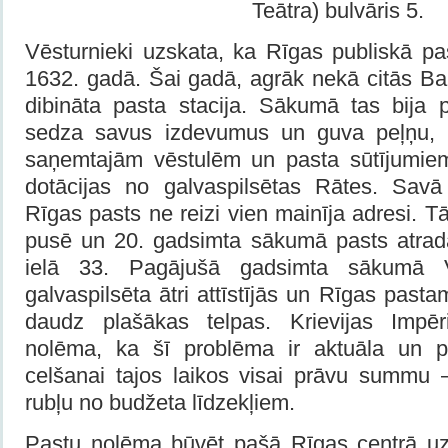
Teātra) bulvāris 5.
Vēsturnieki uzskata, ka Rīgas publiskā pa
1632. gadā. Šai gadā, agrāk nekā citās Balti
dibināta pasta stacija. Sākumā tas bija
sedza savus izdevumus un guva peļņu,
saņemtajām vēstulēm un pasta sūtījumie
dotācijas no galvaspilsētas Rātes. Savā
Rīgas pasts ne reizi vien mainīja adresi. T
pusē un 20. gadsimta sākumā pasts atrad
ielā 33. Pagājušā gadsimta sākumā 
galvaspilsēta ātri attīstījās un Rīgas past
daudz plašākas telpas. Krievijas Impēri
nolēma, ka šī problēma ir aktuāla un p
celšanai tajos laikos visai prāvu summu 
rubļu no budžeta līdzekļiem.
Pastu nolēma būvēt pašā Rīgas centrā uz 