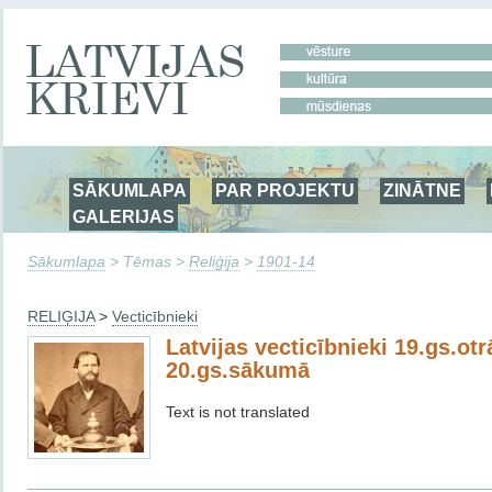
SĀKUMLAPA
PAR PROJEKTU
ZINĀTNE
GALERIJAS
Sākumlapa
> Tēmas >
Reliģija
>
1901-14
RELIĢIJA
>
Vecticībnieki
Latvijas vecticībnieki 19.gs.otr
20.gs.sākumā
Text is not translated