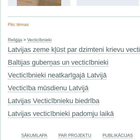
Pēc tēmas
Reliģija
>
Vecticībnieki
Latvijas zeme kļūst par dzimteni krievu vect
Baltijas guberņas un vecticībnieki
Vecticībnieki neatkarīgajā Latvijā
Vecticība mūsdienu Latvijā
Latvijas Vecticībnieku biedrība
Latvijas vecticībnieki padomju laikā
SĀKUMLAPA
PAR PROJEKTU
PUBLIKĀCIJAS