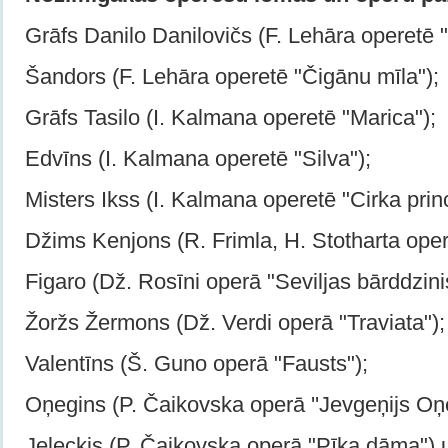
Grāfs Danilo Danilovičs (F. Lehāra operetē "J
Šandors (F. Lehāra operetē "Čigānu mīla");
Grāfs Tasilo (I. Kalmana operetē "Marica");
Edvīns (I. Kalmana operetē "Silva");
Misters Ikss (I. Kalmana operetē "Cirka prin
Džims Kenjons (R. Frimla, H. Stotharta oper
Figaro (Dž. Rosīni operā "Seviljas bārddzini
Žoržs Žermons (Dž. Verdi operā "Traviata");
Valentīns (Š. Guno operā "Fausts");
Oņegins (P. Čaikovska operā ''Jevgeņijs Oņ
Jeļeckis (P. Čaikovska operā "Pīķa dāma") u