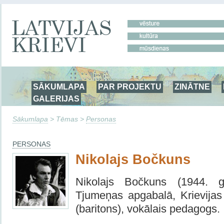
SĀKUMLAPA
PAR PROJEKTU
ZINĀTNE
GALERIJAS
Sākumlapa
> Tēmas >
Personas
PERSONAS
Nikolajs Bočkuns
Nikolajs Bočkuns (1944. 
Tjumeņas apgabalā, Krievija
(baritons), vokālais pedagogs.