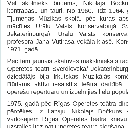
Vēl skolnieks būdams, Nikolajs Bočku
kontrabasu un tauri. No 1960. līdz 1964.
Tjumeņas Mūzikas skolā, pēc kuras abso
mācīties Urālu Valsts konservatorijā S
Jekaterinburga). Urālu Valsts konservat
profesora Jana Vutirasa vokāla klasē. Kons
1971. gadā.
Pēc tam jaunais skatuves mākslinieks strād
Operetes teātrī Sverdlovskā/ Jekaterinbu
dziedātājs bija Irkutskas Muzikālās komēd
Būdams aktīvi iesaistīts teātra darbībā, 
operešu repertuāru un izpelnījies lielu popula
1975. gadā pēc Rīgas Operetes teātra dire
pārcēlies uz Latviju. Nikolajs Bočkuns 
vadošajiem Rīgas Operetes teātra krievu
uzstājies līdz pat Operetes teātra slēgšanai