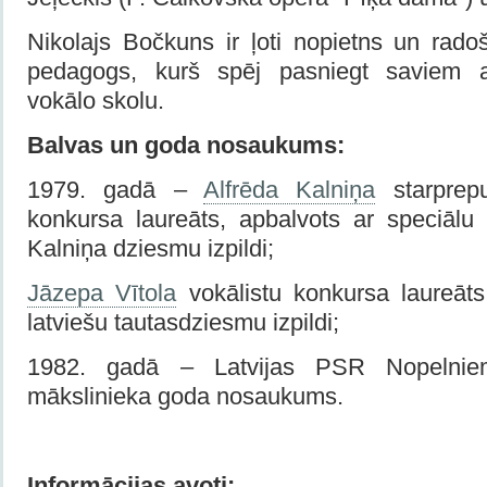
Nikolajs Bočkuns ir ļoti nopietns un rado
pedagogs, kurš spēj pasniegt saviem 
vokālo skolu.
Balvas un goda nosaukums:
1979. gadā –
Alfrēda Kalniņa
starprepu
konkursa laureāts, apbalvots ar speciālu
Kalniņa dziesmu izpildi;
Jāzepa Vītola
vokālistu konkursa laureāt
latviešu tautasdziesmu izpildi;
1982. gadā – Latvijas PSR Nopelnie
mākslinieka goda nosaukums.
Informācijas avoti: