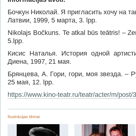
Бочкун Николай. Я пригласить хочу на та
Латвии, 1999, 5 марта, 3. lpp.
Nikolajs Bočkuns. Te atkal būs teātris! – Z
5.lpp.
Кисис Наталья. История одной артист
Диена, 1997, 21 мая.
Брянцева, А. Гори, гори, моя звезда. – Р
25 мая, 12. lpp.
https://www.kino-teatr.ru/teatr/acter/m/post/
Ilustrācijas tēmai