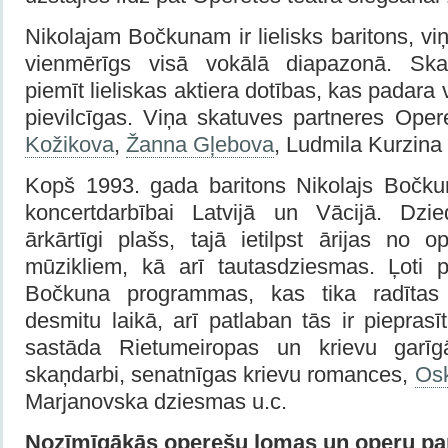
Nikolajam Bočkunam ir lielisks baritons, vi
vienmērīgs visā vokālā diapazonā. Ska
piemīt lieliskas aktiera dotības, kas padara
pievilcīgas. Viņa skatuves partneres Opere
Kožikova
,
Žanna Gļebova
, Ludmila Kurzina
Kopš 1993. gada baritons Nikolajs Bočkun
koncertdarbībai Latvijā un Vācijā. Dzie
ārkārtīgi plašs, tajā ietilpst ārijas no
mūzikliem, kā arī tautasdziesmas. Ļoti p
Bočkuna programmas, kas tika radīta
desmitu laikā, arī patlaban tās ir piepra
sastāda Rietumeiropas un krievu garīg
skaņdarbi, senatnīgas krievu romances,
Osk
Marjanovska dziesmas u.c.
Nozīmīgākās operešu lomas un operu par