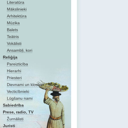
Literatūra
Mākslinieki
Arhitektūra
Mūzika
Balets
Teātris
Vokālisti
Ansambļi, kori
Reliģija
Pareizticība
Hierarhi
Priesteri
Dievnami un klosteri
Vecticībnieki
Lūgšanu nami
Sabiedrība
Prese, radio, TV
Žurnālisti
Juristi