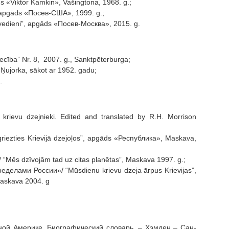
 «Viktor Kamkin», Vašingtona, 1968. g.;
apgāds «Посев-США», 1999. g.;
dieni”, apgāds «Посев-Москва», 2015. g.
cība” Nr. 8, 2007. g., Sanktpēterburga;
Ņujorka, sākot ar 1952. gadu;
.
krievu dzejnieki. Edited and translated by R.H. Morrison
iezties Krievijā dzejoļos”, apgāds «Республика», Maskava,
“Mēs dzīvojām tad uz citas planētas”, Maskava 1997. g.;
делами России»/ “Mūsdienu krievu dzeja ārpus Krievijas”,
skava 2004. g
рной Америке. Биографический словарь. – Хэмден – Сан-