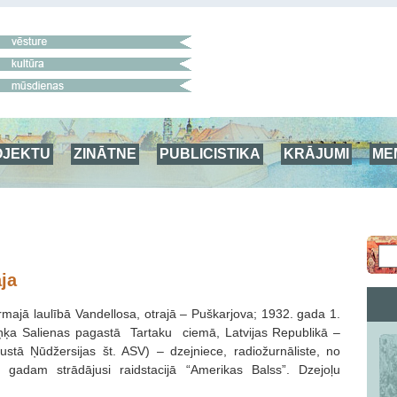
OJEKTU
ZINĀTNE
PUBLICISTIKA
KRĀJUMI
ME
ja
irmajā laulībā Vandellosa, otrajā – Puškarjova; 1932. gada 1.
priņķa Salienas pagastā Tartaku ciemā, Latvijas Republikā –
stā Ņūdžersijas št. ASV) – dzejniece, radiožurnāliste, no
 gadam strādājusi raidstacijā “Amerikas Balss”. Dzejoļu