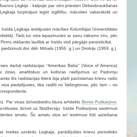
oanns Ļegkijs - kalpojis par otro priesteri Debesbraukšanas
Ļegkaja turpinājusi iegūt izglītību, mācoties vakarskolā un
Iraīda Ļegkaja iestājusies mācīties Kolumbijas Universitātes
ilsētā). Tieši tur viņa iepazinusies ar savu nākamo vīru, pēc
rms stāšanās laulībā ar Iraīdu viņš pārgājis pareizticībā.
iedzimuši divi dēli: Mihails (1955. g.) un Dmitrijs (1959. g.).
sies darbā raidstacijas “Amerikas Balss” (Voice of America)
usi ziņas, analītiskus un kultūras raidījumus uz Padomju
nās šīs raidstacijas ēterā bija plaši pazīstamas krievu radio
viņa piedalījusies, tika raidīti no Vašingtonas, pēc tam – no
 korespondente.
iz. Par viņas dzīvesbiedru kļuva arhitekts
Boriss Puškarjovs
.
rcēlusies dzīvot uz Ņūdžersiju. Iraīda Puškarjova saņēmusi
dentes amatu. Šo amatu viņa arī ieņēmusi līdz aiziešanai
iņas meitas uzvārdu Ļegkaja, parādījušies krievu periodisko