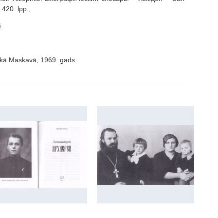
420. lpp.;
й
ikā Maskavā, 1969. gads.