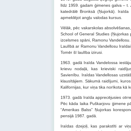
līdz 1959. gadam ģimenes galva – t. J
katedrālē Bronksā (Ņujorkā). Iraīda 
apmeklējot angļu valodas kursus.
Vēlāk, pēc vakarskolas absolvēšanas, 
School of General Studies (Ņujorkas p
izcelsmes spāni, Ramonu Vandellosu. Pi
Laulībā ar Ramonu Vandellosu Iraīdai p
Tomēr šī laulība izirusi.
1963. gadā Iraīda Vandelossa iestāju
krievu nodaļā, kas krieviski raidīj
Savienību. Iraīdas Vandellosas uzstāša
klausītājiem. Sākumā raidījumi, kuros 
Kalifornijas, kur viņa tika norīkota kā
1973. gadā Iraīda apprecējusies otrre
Pēc kāda laika Puškarjovu ģimene pā
“Amerikas Balss” Ņujorkas korespon
pensijā 1987. gadā.
Iraīdas dzejoļi, kas parakstīti ar v