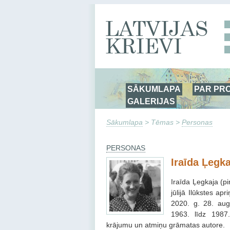
SĀKUMLAPA
PAR PR
GALERIJAS
Sākumlapa
> Tēmas >
Personas
PERSONAS
Iraīda Ļegka
Iraīda Ļegkaja (p
jūlijā Ilūkstes a
2020. g. 28. augu
1963. līdz 1987.
krājumu un atmiņu grāmatas autore.