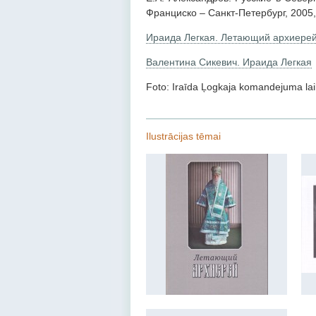
Франциско – Санкт-Петербург, 2005, 
Ираида Легкая. Летающий архиере
Валентина Сикевич. Ираида Легкая
Foto: Iraīda Ļogkaja komandejuma la
Ilustrācijas tēmai