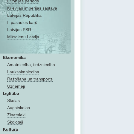
Livonijas periods
Krievijas impērijas sastāvā
Latvijas Republika
II pasaules karš
Latvijas PSR
Mūsdienu Latvija
Ekonomika
Amatniecība, tirdzniecība
Lauksaimniecība
Ražošana un transports
Uzņēmēji
Izglītība
Skolas
Augstskolas
Zinātnieki
Skolotāji
Kultūra