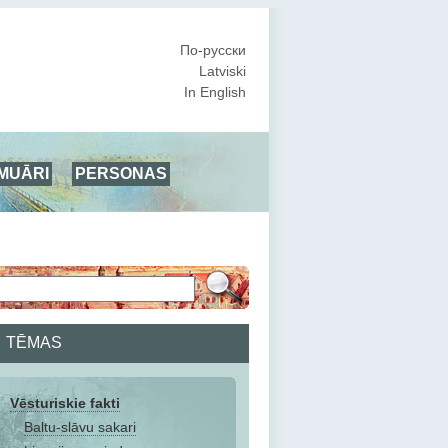
По-русски
Latviski
In English
MUĀRI
PERSONAS
TĒMAS
Vēsturiskie fakti
Baltu-slāvu sakari