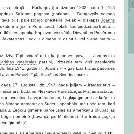
llosa, otrajā — Puškarjova) ir dzimusi 1932. gada 1. jūlijā
s apriņķa Salienas pagasta (patlaban – Daugavpils novada
tēvs bijis pareizticīgo priesteris (vēlāk – bīskaps)
Joanns
ekaterīna (dzim. Perminova). Tolaik, kad piedzimusi Iraīda, t.
teri Ilūkstes apriņķa Kaplavas Vissvētās Dievmātes Patvēruma
Jekaterīnas Ļegkiju ģimenē ir dzimusi vēl viena meita –
dzīvi Rīgā, sakarā ar to, ka ģimenes galva – t. Joanns tika
jādības katedrāles
pārzini, līdztekus tam viņš pasniedzis
936. līdz 1941. gadam t. Joanns – Rīgas Eparhiālās padomes
 Latvijas Pareizticīgās Baznīcas Sinodes loceklis.
 gada 17. augusta līdz 1943. gada jūlijam – Iraīdas tēvs –
ā misionārs, būdams Pleskavas Pareizticīgās Misijas sastāvā.
ai tuvojoties Latvijas teritorijai, Ļegkiju ģimene ar kuģi tika
kumā ģimene apmetusies Sudetu apgabalā, taču pēc tam, kad
abalu, Ļegkiju ģimene pārcēlusies uz amerikāņu okupācijas
s bēgļu nometnē (Bavārijā, pie Minhenes). Tur Iraīda Ļegkija
ievu ģimnāzijā.
migrējusi uz Amerikas Savienotajām Valstīm. Šeit no 1949.