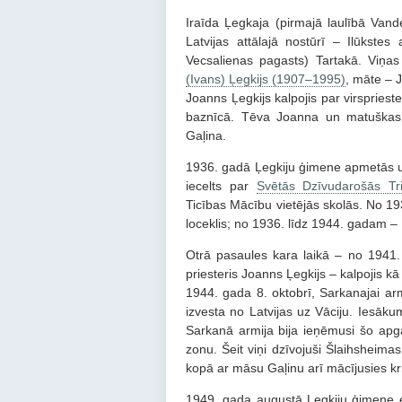
Iraīda Ļegkaja (pirmajā laulībā Vande
Latvijas attālajā nostūrī – Ilūkste
Vecsalienas pagasts) Tartakā. Viņas 
(Ivans) Ļegkijs (1907–1995)
, māte – J
Joanns Ļegkijs kalpojis par virspries
baznīcā. Tēva Joanna un matuškas 
Gaļina.
1936. gadā Ļegkiju ģimene apmetās uz 
iecelts par
Svētās Dzīvudarošās Tri
Ticības Mācību vietējās skolās. No 1
loceklis; no 1936. līdz 1944. gadam –
Otrā pasaules kara laikā – no 1941.
priesteris Joanns Ļegkijs – kalpojis k
1944. gada 8. oktobrī, Sarkanajai armij
izvesta no Latvijas uz Vāciju. Iesā
Sarkanā armija bija ieņēmusi šo apg
zonu. Šeit viņi dzīvojuši Šlaihsheima
kopā ar māsu Gaļinu arī mācījusies kr
1949. gada augustā Ļegkiju ģimene e