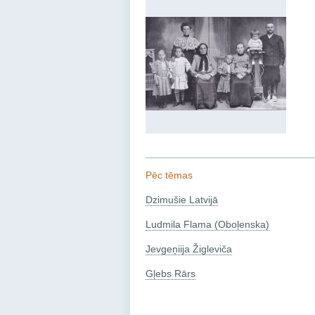
Pēc tēmas
Dzimušie Latvijā
Ludmila Flama (Oboļenska)
Jevgeņiija Žigleviča
Gļebs Rārs