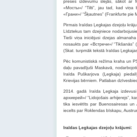
preses izdevumu slejās, sākot ar Mi
«Мосты»/ “Tilti”, jau tad, kad viņa b
«Грани»/ “Šķautnes” (Frankfurte pie 
Pirmais Iraīdas Ļegkajas dzejoļu krā
Līdztekus tam dzejniece nodarbojusie
Tieši viņa iniciējusi dzejas almanah
nosaukts par «Встречи»/ “Tikšanās” (19
(Skat. turpmāk tekstā Iraīdas Ļegkajas
Pēc komunistiskā režīma kraha un PS
daļu pavadījuši Maskavā, nodarbojo
Iraīda Puškarjova (Ļegkaja) piedalī
Krievijas bērniem. Patlaban dzīvesbied
2014. gadā Iraīda Ļegkaja izdevu
архиерей»/ “Lidojošais arhijerejs”, ka
tika iesvētīts par Buenosairesas un
iecelts par Roklendas bīskapu, Austr
Iraīdas Ļegkajas dzejoļu krājumi: