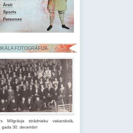
Ārsti
Sports
Personas
IKĀLA FOTOGRĀFIJA
rs Mīlgrāvja strādnieku vakarskolā,
. gada 30. decembrī