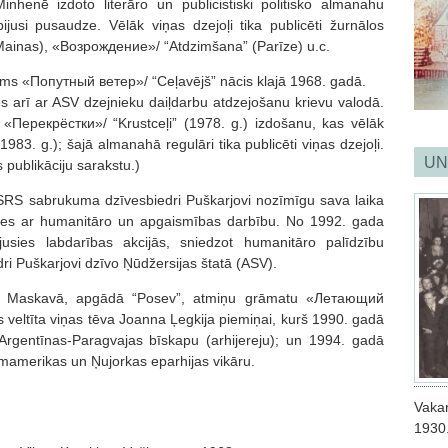
nhenē izdoto literāro un publicistiski politisko almanahu
ijusi pusaudze. Vēlāk viņas dzejoļi tika publicēti žurnālos
Mainas), «Возрождение»/ “Atdzimšana” (Parīze) u.c.
jums «Попутный ветер»/ “Ceļavējš” nācis klajā 1968. gadā.
s arī ar ASV dzejnieku daiļdarbu atdzejošanu krievu valodā.
a «Перекрёстки»/ “Krustceļi” (1978. g.) izdošanu, kas vēlāk
83. g.); šajā almanahā regulāri tika publicēti viņas dzejoļi.
UN
 publikāciju sarakstu.)
RS sabrukuma dzīvesbiedri Puškarjovi nozīmīgu sava laika
ties ar humanitāro un apgaismības darbību. No 1992. gada
jusies labdarības akcijās, sniedzot humanitāro palīdzību
ri Puškarjovi dzīvo Ņūdžersijas štatā (ASV).
si Maskavā, apgādā “Posev”, atmiņu grāmatu «Летающий
s veltīta viņas tēva Joanna Ļegkija piemiņai, kurš 1990. gadā
 Argentīnas-Paragvajas bīskapu (arhijereju); un 1994. gadā
umamerikas un Ņujorkas eparhijas vikāru.
Vaka
1930