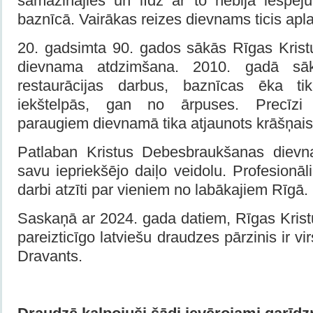
samazinājies un līdz ar to nebija iespēj
baznīcā. Vairākas reizes dievnams ticis apla
20. gadsimta 90. gados sākās Rīgas Kris
dievnama atdzimšana. 2010. gadā sāk
restaurācijas darbus, baznīcas ēka ti
iekštelpās, gan no ārpuses. Precīzi
paraugiem dievnamā tika atjaunots krāšņais
Patlaban Kristus Debesbraukšanas dievn
savu iepriekšējo daiļo veidolu. Profesionāli
darbi atzīti par vieniem no labākajiem Rīgā.
Saskaņā ar 2024. gada datiem, Rīgas Kri
pareizticīgo latviešu draudzes pārzinis ir vir
Dravants.