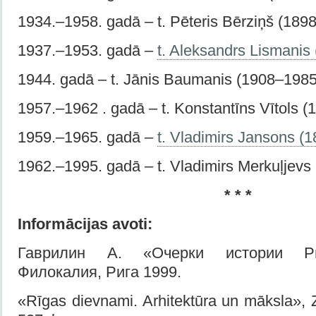
1934.–1958. gadā – t. Pēteris Bērziņš (189
1937.–1953. gadā –
t. Aleksandrs Lismanis
1944. gadā – t. Jānis Baumanis (1908–1985
1957.–1962 . gadā – t. Konstantīns Vītols 
1959.–1965. gadā –
t. Vladimirs Jansons (
1962.–1995. gadā – t. Vladimirs Merkuļjevs
* * *
Informācijas avoti:
Гаврилин А. «Очерки истории Ри
Филокалия, Рига 1999.
«Rīgas dievnami. Arhitektūra un māksla», 