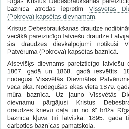
Rīgas Kristus Debesbraukšanas pareizticī
baznīca atrodas iepretim
Vissvētās D
(Pokrova) kapsētas dievnamam
.
Kristus Debesbraukšanas draudze nodibināt
vecākā pareizticīgo latviešu draudze Latvija
šīs draudzes dievkalpojumi notikuši V
Patvēruma (Pokrova) kapsētas baznīcā.
Atsevišķs dievnams pareizticīgo latviešu 
1867. gadā un 1868. gadā iesvētīts. 1
nodegusi Vissvētās Dievmātes Patvērum
vecā ēka. Nodegušās ēkas vietā 1879. gadā
mūra baznīca. Uz jauno Vissvētās Di
dievnamu pārgājusi Kristus Debesbr
draudzes krievu daļa un no šī brīža Rī
baznīca kļuva tīri latviska. 1895. gadā 
darboties baznīcas pamatskola.