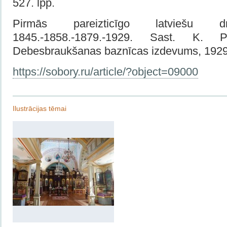
527. lpp.
Pirmās pareizticīgo latviešu dr
1845.-1858.-1879.-1929. Sast. K. 
Debesbraukšanas baznīcas izdevums, 1929
https://sobory.ru/article/?object=09000
Ilustrācijas tēmai