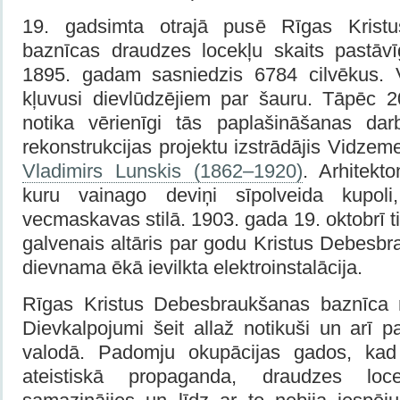
19. gadsimta otrajā pusē Rīgas Krist
baznīcas draudzes locekļu skaits pastāvī
1895. gadam sasniedzis 6784 cilvēkus.
kļuvusi dievlūdzējiem par šauru. Tāpēc 
notika vērienīgi tās paplašināšanas dar
rekonstrukcijas projektu izstrādājis Vidzem
Vladimirs Lunskis (1862–1920)
. Arhitekt
kuru vainago deviņi sīpolveida kupoli,
vecmaskavas stilā. 1903. gada 19. oktobrī t
galvenais altāris par godu Kristus Debesb
dievnama ēkā ievilkta elektroinstalācija.
Rīgas Kristus Debesbraukšanas baznīca n
Dievkalpojumi šeit allaž notikuši un arī pa
valodā. Padomju okupācijas gados, kad 
ateistiskā propaganda, draudzes loce