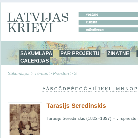
SĀKUMLAPA
PAR PROJEKTU
ZINĀTNE
GALERIJAS
Sākumlapa
> Tēmas >
Priesteri
> S
A
Ā
B
C
Č
D
E
Ē
F
G
Ğ
H
I
Ī
J
K
Ķ
L
Ļ
M
N
Ņ
O
P
Tarasijs Seredinskis
Tarasijs Seredinskis (1822–1897) – virspriester