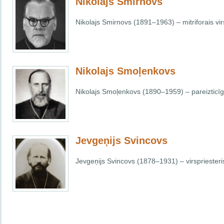
Nikolajs Smirnovs
Nikolajs Smirnovs (1891–1963)
–
mitriforais vi
Nikolajs Smoļenkovs
Nikolajs Smoļenkovs (1890–1959) – pareizticīga
Jevgeņijs Svincovs
Jevgeņijs Svincovs (1878–1931) – virspriesteri