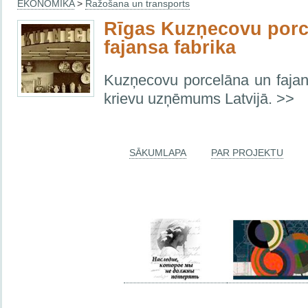
EKONOMIKA
>
Ražošana un transports
Rīgas Kuzņecovu porc
fajansa fabrika
Kuzņecovu porcelāna un fajans
krievu uzņēmums Latvijā. >>
SĀKUMLAPA
PAR PROJEKTU