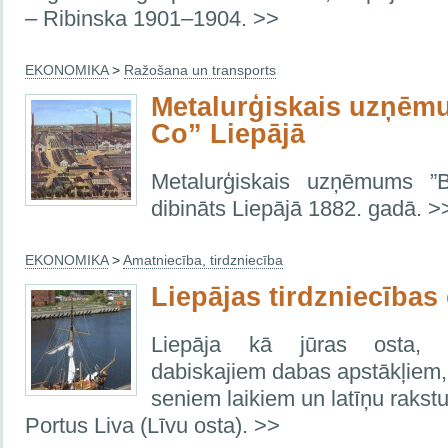
– Ribinska 1901–1904. >>
EKONOMIKA
>
Ražošana un transports
Metalurģiskais uzņēm
Co” Liepājā
Metalurģiskais uzņēmums ”
dibināts Liepājā 1882. gadā. >
EKONOMIKA
>
Amatniecība, tirdzniecība
Liepājas tirdzniecības
Liepāja kā jūras osta, p
dabiskajiem dabas apstākļiem,
seniem laikiem un latīņu rakst
Portus Liva (Līvu osta). >>