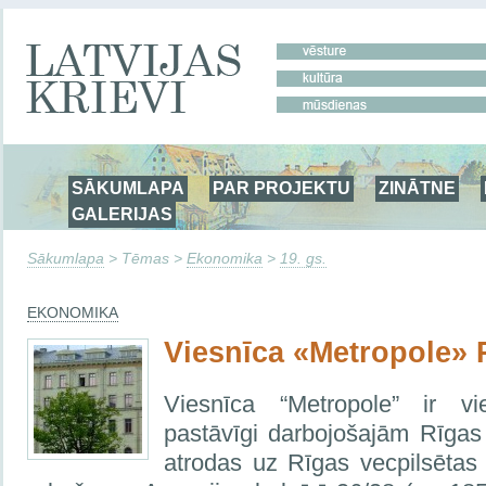
SĀKUMLAPA
PAR PROJEKTU
ZINĀTNE
GALERIJAS
Sākumlapa
> Tēmas >
Ekonomika
>
19. gs.
EKONOMIKA
Viesnīca «Metropole» 
Viesnīca “Metropole” ir 
pastāvīgi darbojošajām Rīgas
atrodas uz Rīgas vecpilsētas 