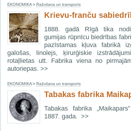
EKONOMIKA
>
Ražošana un transports
Krievu-franču sabiedr
1888. gadā Rīgā tika nodib
gumijas rūpnīcu biedrības fabr
pazīstamas kļuva fabrikā i
galošas, linolejs, ķirurģiskie izstrādājum
rotaļlietas utt. Fabrika viena no pirmaj
autoriepas. >>
EKONOMIKA
>
Ražošana un transports
Tabakas fabrika Maika
Tabakas fabrika „Maikapars
1887. gada. >>