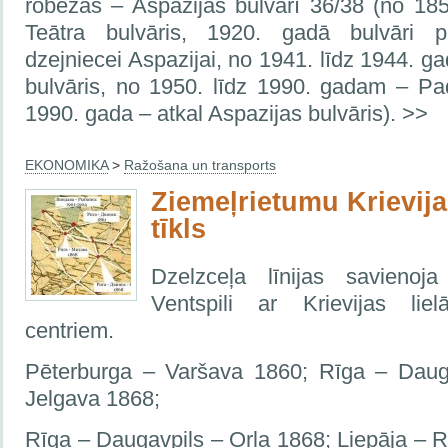
robežas – Aspazijas bulvārī 36/38 (no 18
Teātra bulvāris, 1920. gadā bulvāri 
dzejniecei Aspazijai, no 1941. līdz 1944. 
bulvāris, no 1950. līdz 1990. gadam – Pa
1990. gada – atkal Aspazijas bulvāris). >>
EKONOMIKA
>
Ražošana un transports
Ziemeļrietumu Krievija
tīkls
Dzelzceļa līnijas savienoj
Ventspili ar Krievijas liel
centriem.
Pēterburga – Varšava 1860; Rīga – Daug
Jelgava 1868;
Rīga – Daugavpils – Orla 1868; Liepāja – 