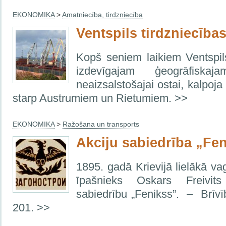
EKONOMIKA
>
Amatniecība, tirdzniecība
Ventspils tirdzniecība
Kopš seniem laikiem Ventspil
izdevīgajam ģeogrāfiska
neaizsalstošajai ostai, kalpoja 
starp Austrumiem un Rietumiem. >>
EKONOMIKA
>
Ražošana un transports
Akciju sabiedrība „Fe
1895. gadā Krievijā lielākā
īpašnieks Oskars Freivits
sabiedrību „Fenikss”. – Brīvī
201. >>