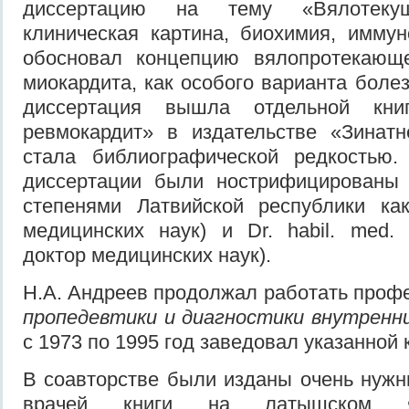
диссертацию на тему «Вялотекущ
клиническая картина, биохимия, иммун
обосновал концепцию вялопротекающе
миокардита, как особого варианта болез
диссертация вышла отдельной кни
ревмокардит» в издательстве «Зинат
стала библиографической редкостью
диссертации были нострифицированы 
степенями Латвийской республики как
медицинских наук) и Dr. habil. med.
доктор медицинских наук).
Н.А. Андреев продолжал работать проф
пропедевтики
и диагностики
внутренни
с 1973 по 1995 год заведовал указанной
В соавторстве были изданы очень нужн
врачей книги на латышском язы