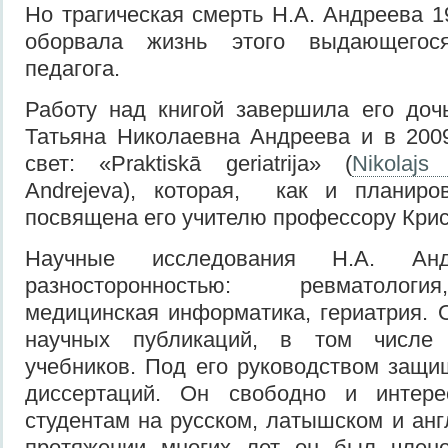
Но трагическая смерть Н.А. Андреева 1
оборвала жизнь этого выдающегося
педагога.
Работу над книгой завершила его доч
Татьяна Николаевна Андреева и в 200
свет: «Praktiskā geriatrija» (
Nikolajs
Andrejeva), которая, как и планиро
посвящена его учителю профессору Крис
Научные исследования Н.А. Анд
разносторонностью: ревматологи
медицинская информатика, гериатрия. 
научных публикаций, в том числе
учебников. Под его руководством защи
диссертаций. Он свободно и интере
студентам на русском, латышском и анг
протяжении многих лет он был член