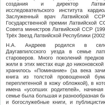
создания и директор Латвий
исследовательского института кардио
Заслуженный врач Латвийской ССР
Государственной премии Латвийской С
Совета министров Латвийской ССР (199
Трёх Звезд Латвийской Республики (2002
Н.А. Андреев родился в селе
Даугавпилсского уезда в семье латг
староверов. Много поколений предко
жили в этих местах еще до никоновско
хранилось «Поминание» (за века зачи
книга из толстой провощенной бум
переплетенной в кожу обложкой), в ко
имена «усопших родителей», начиная
семье была большая и разнообразная би
и богослужебные книги, и публицисти