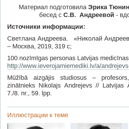
Материал подготовила
Эрика Тюни
бесед с
С.В. Андреевой
- вд
Источники информации:
Светлана Андреева. «Николай Андреев
– Москва, 2019, 319 с;
100 nozīmīgas personas Latvijas medicīnas
http://www.ieverojamiemediki.lv/a/andrejevs-
Mūžībā aizgājis studiosus – profesors,
zinātnieks Nikolajs Andrejevs // Latvijas
7./8. nr., 59. lpp.
Иллюстрации к теме