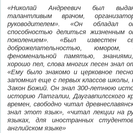
«Николай Андреевич был выда
талантливым врачом, организат
руководителем». «Он обладал о
способностью делиться жизненным 
поколением». «Был известен св
доброжелательностью, юмором, 
феноменальной памятью, знаниями
хорошо пел, слова многих песен знал о
«Ему было знакомо и церковное песно
запомнил еще с первых классов школы, 
Закон Божий. Он знал 300-летнюю исто
историю Латгалии, Даугавпилсского к
времен, свободно читал древнеславянск
знал этот язык», «читал лекции на р
языках, для иностранных студенто
английском языке»