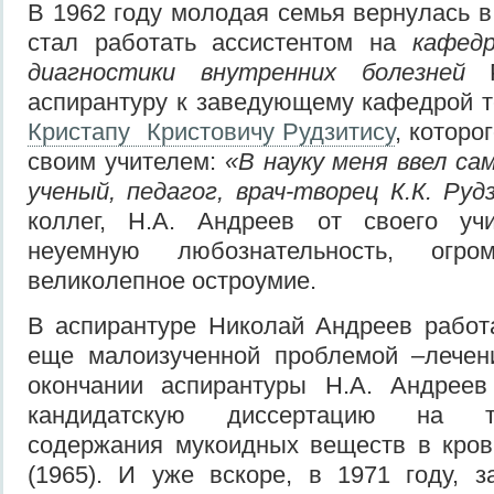
В 1962 году молодая семья вернулась в
стал работать ассистентом на
к
афед
диагностики
внутренних
болезней
Р
аспирантуру к заведующему кафедрой 
Кристапу Кристовичу Рудзитису
, которо
своим учителем:
«В науку меня ввел с
ученый, педагог, врач-творец К.К. Руд
коллег, Н.А. Андреев от своего уч
неуемную любознательность, огро
великолепное остроумие.
В аспирантуре Николай Андреев работ
еще малоизученной проблемой –лечен
окончании аспирантуры Н.А. Андрее
кандидатскую диссертацию на т
содержания мукоидных веществ в кров
(1965). И уже вскоре, в 1971 году, 