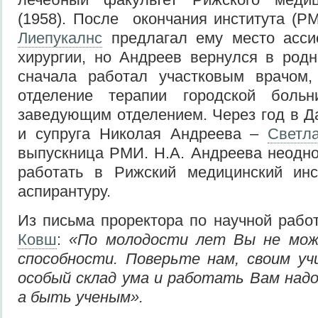
(1958). После окончания института (
Лиепукалнс
предлагал ему место асси
хирургии, но Андреев вернулся в родн
сначала работал участковым врачом
отделение терапии городской больн
заведующим отделением. Через год в Д
и супруга Николая Андреева –
Светл
выпускница РМИ. Н.А. Андреева неодн
работать в Рижский медицинский инст
аспирантуру.
Из письма проректора по научной раб
Ковш
:
«По молодости лет Вы не мож
способности. Поверьте нам, своим уч
особый склад ума и работать Вам надо
а быть ученым».