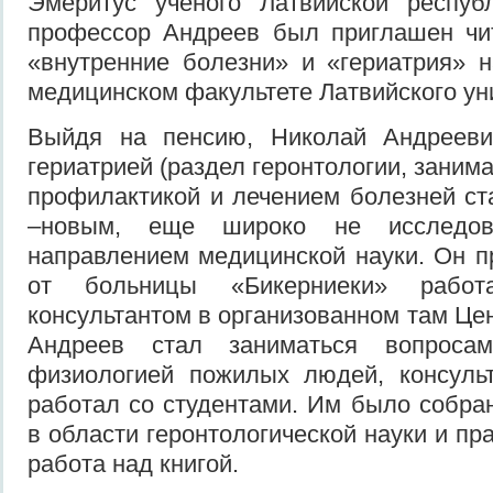
Эмеритус ученого Латвийской респуб
профессор Андреев был приглашен чит
«внутренние болезни» и «гериатрия» 
медицинском факультете Латвийского у
Выйдя на пенсию, Николай Андрееви
гериатрией (раздел геронтологии, зани
профилактикой и лечением болезней ста
–новым, еще широко не исследо
направлением медицинской науки. Он 
от больницы «Бикерниеки» работа
консультантом в организованном там Цен
Андреев стал заниматься вопроса
физиологией пожилых людей, консульт
работал со студентами. Им было собра
в области геронтологической науки и пра
работа над книгой.