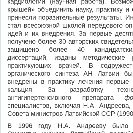
кардиологии (научная работа). Возмо
крышей» объединить науку, практику и 
принесли поразительные результаты. Ин
стал всесоюзной школой передового о
идей и их внедрения. За первые деся
получено более 30 авторских свидетель
защищено более 40 кандидатски
диссертаций, изданы методические 
практикующих врачей. В содружес
органического синтеза АН Латвии б
внедрены в практику лечения первые 
кальция. За разработку техно
антигипертенсивного препарата
ф
специалистов, включая Н.А. Андреева
Совета министров Латвийской ССР (1990
В 1996 году Н.А. Андрееву было 