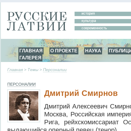
ГЛАВНАЯ
О ПРОЕКТЕ
НАУКА
ПУБЛИЦ
ГАЛЕРЕЯ
Главная
> Темы >
Персоналии
ПЕРСОНАЛИИ
Дмитрий Смирнов
Дмитрий Алексеевич Смирно
Москва, Российская империя
Рига, рейхскомиссариат О
выдающийся оперный певец (тенор).