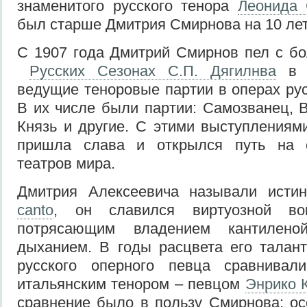
знаменитого русского тенора
Леонида 
был старше Дмитрия Смирнова на 10 лет
С 1907 года Дмитрий Смирнов пел с б
Русских Сезонах С.П. Дягилнва
в П
ведущие теноровые партии в операх рус
В их числе были партии: Самозванец, 
Князь и другие. С этими выступлениям
пришла слава и открылся путь на 
театров мира.
Дмитрия Алексеевича называли ист
canto
, он славился виртуозной вок
потрясающим владением кантилено
дыханием. В годы расцвета его талант
русского оперного певца сравнивал
итальянским тенором – певцом
Энрико 
сравнение было в пользу Смирнова: ос