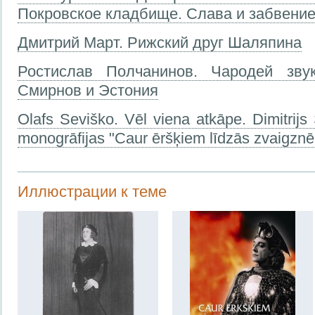
Покровское кладбище. Слава и забвение.
Дмитрий Март. Рижский друг Шаляпина
Ростислав Полчанинов. Чародей зву
Смирнов и Эстония
Olafs Seviško. Vēl viena atkāpe. Dimitrij
monogrāfijas "Caur ēršķiem līdzās zvaigzn
Иллюстрации к теме