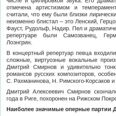
числе и филировкой звука. Его драма
отмечена артистизмом и темперамен
считали, что ему были близки лирически
неизменно блистал – это Ленский, Герцо
Фауст, Рудольф, Надир. Пел и драматиче
репертуаре были Самозванец, Герм
Лоэнгрин.
В концертный репертуар певца входили
сложные, виртуозные вокальные произ
Дмитрий Смирнов и удивительно тонк
романсов русских композиторов, особен
С. Рахманинова, Н. Римского-Корсаков и
Дмитрий Алексеевич Смирнов скончал
года в Риге, похоронен на Рижском Пок
Наиболее значимые оперные партии 