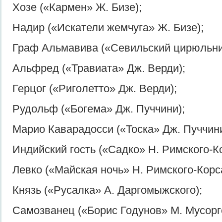
Хозе («Кармен» Ж. Бизе);
Надир («Искатели жемчуга» Ж. Бизе);
Граф Альмавива («Севильский цирюльник
Альфред («Травиата» Дж. Верди);
Герцог («Риголетто» Дж. Верди);
Рудольф («Богема» Дж. Пуччини);
Марио Каварадосси («Тоска» Дж. Пуччини
Индийский гость («Садко» Н. Римского-К
Левко («Майская ночь» Н. Римского-Корс
Князь («Русалка» А. Даргомыжского);
Самозванец («Борис Годунов» М. Мусоргс