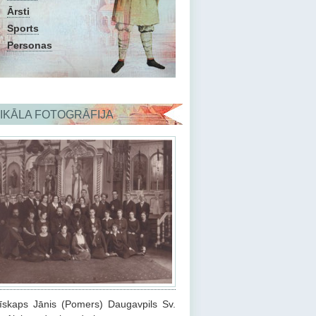
Ārsti
Sports
Personas
IKĀLA FOTOGRĀFIJA
bīskaps Jānis (Pomers) Daugavpils Sv.