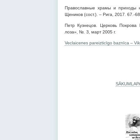
Православные храмы и приходы на 
Щеников (сост.). – Рига, 2017. 67.-68.
Петр Кузнецов. Церковь Покрова
лоза», №. 3, март 2005 г.
Veclaicenes pareizticīgo baznīca – Vik
SĀKUMLAP