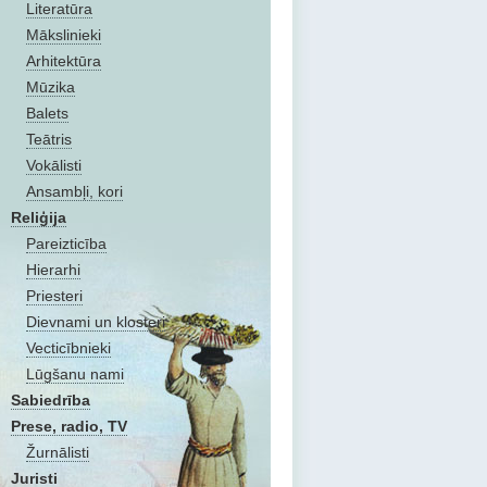
Literatūra
Mākslinieki
Arhitektūra
Mūzika
Balets
Teātris
Vokālisti
Ansambļi, kori
Reliģija
Pareizticība
Hierarhi
Priesteri
Dievnami un klosteri
Vecticībnieki
Lūgšanu nami
Sabiedrība
Prese, radio, TV
Žurnālisti
Juristi