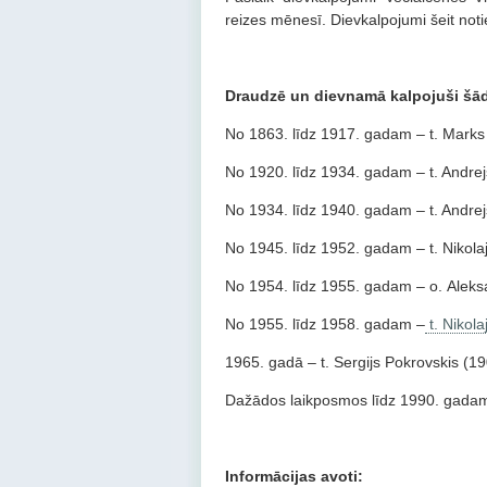
reizes mēnesī. Dievkalpojumi šeit noti
Draudzē un dievnamā kalpojuši šādi
No 1863. līdz 1917. gadam – t. Mark
No 1920. līdz 1934. gadam – t. Andre
No 1934. līdz 1940. gadam – t. Andre
No 1945. līdz 1952. gadam – t. Nikol
No 1954. līdz 1955. gadam – о. Аlek
No 1955. līdz 1958. gadam –
t. Nikol
1965. gadā – t. Sergijs Pokrovskis (1
Dažādos laikposmos līdz 1990. gadam 
Informācijas avoti: