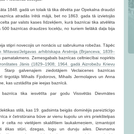
nāta 1848. gadā un tolaik tā tika dēvēta par Opekalna draudzi
baznīca atradās īrētā mājā, bet no 1863. gada tā izvietojās
elta par valsts kases līdzekļiem, kurā baznīcai tika atvēlēta
a 500 baznīcas draudzes locekļu, no kuriem lielākā daļa bija
ija stipri novecojis un nonācis uz sabrukuma robežas. Tāpēc
 Mītavas/Jelgavas arhibīskapa Arsēnija (Brjanceva; 1839–
as pamatakmens. Zemesgabals baznīcas celtniecībai nopirkts
ronštates Jānis (1829–1908; 1964. gadā Aizrobežu Krievu
. Starp galvenajiem ziedotājiem Veclaicenes baznīcas
arī tirgotājs Mihails Fjodorovs, Mihails Jermolajevs un Anna
ne, kas uzstādīta pie ieejas baznīcā.
ā baznīca tika iesvētīta par godu Vissvētās Dievmātes
eklektikas stilā, kas 19. gadsimta beigās dominējis pareizticīgo
a ir četrstūraina būve ar vienu kupolu un virs priekštelpas
 ir celta no vietējiem skaldītiem laukakmeņiem, izmantojot
kti ēkas stūri, dzegas, logu un durvju ailes. Dievnama