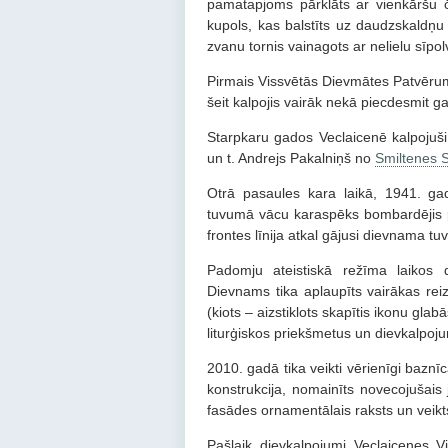
pamatapjoms pārklāts ar vienkāršu če
kupols, kas balstīts uz daudzskaldņu 
zvanu tornis vainagots ar nelielu sīpo
Pirmais Vissvētās Dievmātes Patvēruma
šeit kalpojis vairāk nekā piecdesmit g
Starpkaru gados Veclaicenē kalpojuš
un t. Andrejs Pakalniņš no
Smiltenes S
Otrā pasaules kara laikā, 1941. g
tuvumā vācu karaspēks bombardējis 
frontes līnija atkal gājusi dievnama t
Padomju ateistiskā režīma laikos d
Dievnams tika aplaupīts vairākas reiz
(kiots – aizstiklots skapītis ikonu glab
liturģiskos priekšmetus un dievkalpo
2010. gadā tika veikti vērienīgi baznī
konstrukcija, nomainīts novecojušais
fasādes ornamentālais raksts un veikt
Pašlaik dievkalpojumi Veclaicenes V