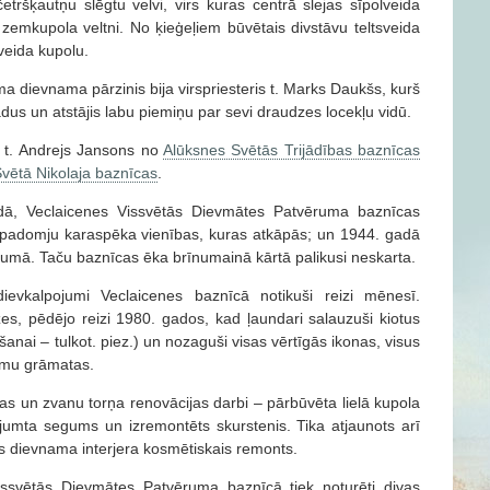
tršķautņu slēgtu velvi, virs kuras centrā slejas sīpolveida
zemkupola veltni. No ķieģeļiem būvētais divstāvu teltsveida
lveida kupolu.
 dievnama pārzinis bija virspriesteris t. Marks Daukšs, kurš
adus un atstājis labu piemiņu par sevi draudzes locekļu vidū.
i t. Andrejs Jansons no
Alūksnes Svētās Trijādības baznīcas
vētā Nikolaja baznīcas
.
adā, Veclaicenes Vissvētās Dievmātes Patvēruma baznīcas
padomju karaspēka vienības, kuras atkāpās; un 1944. gadā
uvumā. Taču baznīcas ēka brīnumainā kārtā palikusi neskarta.
ievkalpojumi Veclaicenes baznīcā notikuši reizi mēnesī.
es, pēdējo reizi 1980. gados, kad ļaundari salauzuši kiotus
āšanai – tulkot. piez.) un nozaguši visas vērtīgās ikonas, visus
jumu grāmatas.
cas un zvanu torņa renovācijas darbi – pārbūvēta lielā kupola
 jumta segums un izremontēts skurstenis. Tika atjaunots arī
s dievnama interjera kosmētiskais remonts.
issvētās Dievmātes Patvēruma baznīcā tiek noturēti divas