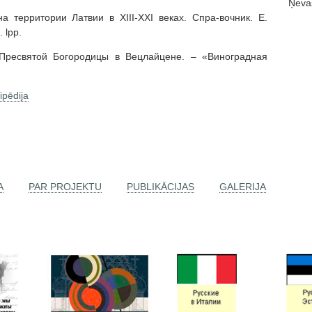
Ņeva
территории Латвии в XIII-XXI веках. Спра-вочник. Е.
 lpp.
 Пресвятой Богородицы в Вецлайцене. – «Виноградная
ipēdija
A
PAR PROJEKTU
PUBLIKĀCIJAS
GALERIJA