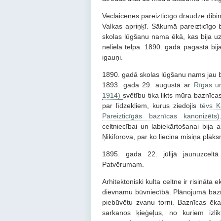
Veclaicenes pareizticīgo draudze dibi
Valkas apriņķī. Sākumā pareizticīgo 
skolas lūgšanu nama ēkā, kas bija uzc
neliela telpa. 1890. gadā pagastā bij
igauņi.
1890. gadā skolas lūgšanu nams jau b
1893. gada 29. augustā ar
Rīgas un
1914)
svētību tika likts mūra baznīc
par līdzekļiem, kurus ziedojis
tēvs K
Pareizticīgās baznīcas kanonizēts)
celtniecībai un labiekārtošanai bija 
Ņikiforova, par ko liecina misiņa plāks
1895. gada 22. jūlijā jaunuzcelt
Patvērumam.
Arhitektoniski kulta celtne ir risināta 
dievnamu būvniecībā. Plānojumā baznīc
piebūvētu zvanu torni. Baznīcas ēka
sarkanos ķieģeļus, no kuriem izli