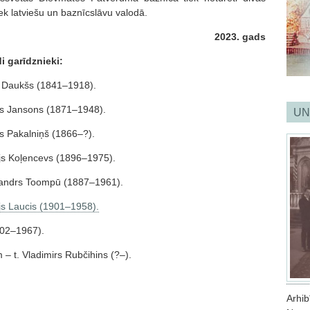
ek latviešu un baznīcslāvu valodā.
2023. gads
 garīdznieki:
s Daukšs (1841–1918).
js Jansons (1871–1948).
UN
js Pakalniņš (1866–?).
ajs Koļencevs (1896–1975).
sandrs Toompū (1887–1961).
ajs Laucis (1901–1958).
902–1967).
– t. Vladimirs Rubčihins (?–).
Arhi