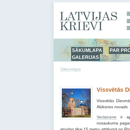
SĀKUMLAPA
PAR PR
GALERIJAS
Sākumlapa
Vissvētās D
Vissvētās Dievmā
Alūksnes novads.
Veclaicene
ir ap
nosaukuma pagasta
atrodas tikai 15 metru attālumā no Rī