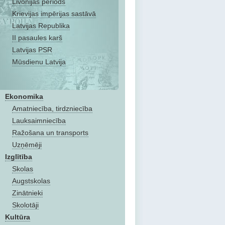
Livonijas periods
Krievijas impērijas sastāvā
Latvijas Republika
II pasaules karš
Latvijas PSR
Mūsdienu Latvija
Ekonomika
Amatniecība, tirdzniecība
Lauksaimniecība
Ražošana un transports
Uzņēmēji
Izglītība
Skolas
Augstskolas
Zinātnieki
Skolotāji
Kultūra