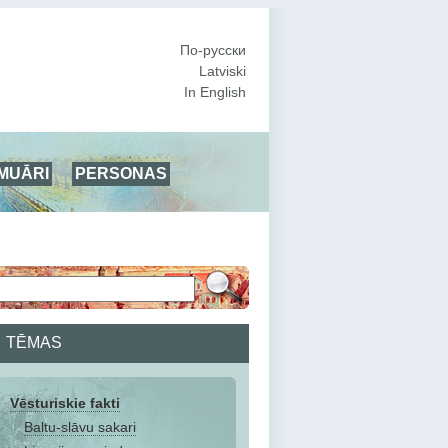
По-русски
Latviski
In English
MUĀRI
PERSONAS
TĒMAS
Vēsturiskie fakti
Baltu-slāvu sakari