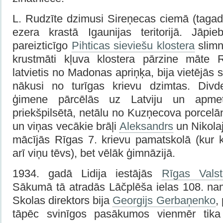
L. Rudzīte dzimusi Sireņecas ciemā (taga
ezera krastā Igaunijas teritorijā. Jāpie
pareizticīgo
Pihticas sieviešu klostera
slimn
krustmāti kļuva klostera pārzine māte Ra
latvietis no Madonas apriņķa, bija vietējās 
nākusi no turīgas krievu dzimtas. Div
ģimene pārcēlās uz Latviju un apmet
priekšpilsētā, netālu no Kuzņecova porcelān
un viņas vecākie brāļi
Aleksandrs
un Nikolaj
mācījās Rīgas 7. krievu pamatskolā (kur 
arī viņu tēvs), bet vēlāk ģimnāzijā.
1934. gadā Lidija iestājās
Rīgas Valst
Sākumā tā atradās Lāčplēša ielas 108. nam
Skolas direktors bija
Georgijs Gerbaņenko
,
tāpēc svinīgos pasākumos vienmēr tika