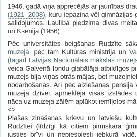
1946. gadā viņa apprecējās ar jaunības dr
(1921–2008)
, kuru iepazina vēl ģimnāzijas
salidojumos. Laulībā piedzima divas meit
un Ksenija (1956).
Pēc universitātes beigšanas Rudzīte sā
muzejā
, pēc tam Kultūras ministrijā un
Va
(tagad Latvijas Nacionālais mākslas muzej
veica Galvenā fondu glabātāja atbildīgos 
muzejs bija viņas otrās mājas, bet muzejnie
nodarbošanās. Arī pēc aiziešanas pensijā 
muzeja dzīvei, apmeklēja visas izstādes
nāca uz muzeja zālēm aplūkot iemīļotos mā
<>
Plašas zināšanas krievu un latviešu kul
Rudzītei (līdzīgi kā citiem pirmskara ģim
justies brīvi un nepiespiesti jebkurā vid