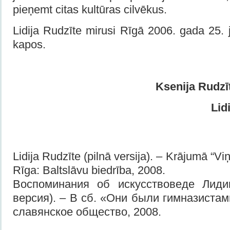
pieņemt citas kultūras cilvēkus.
Lidija Rudzīte mirusi Rīgā 2006. gada 25. j
kapos.
Ksenija Rudzī
Lid
Lidija Rudzīte (pilnā versija). – Krājumā “Vi
Rīga: Baltslāvu biedrība, 2008.
Воспоминания об искусствоведе Лиди
версия). – В сб. «Они были гимназистами
славянское общество, 2008.