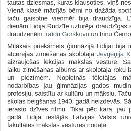
tautas dziesmas, kuras klausoties, viņš nes
Vienā klasē mācījās bērni no dažāda soc
taču gaisotne vienmēr bija draudzīga. 
dienām Lidija Rudzīte uzturēja draudzīgas a
draudzenēm
Iraīdu Gorškovu
un Irinu Čern
Mīļākais priekšmets ģimnāzijā Lidijai bija 
atcerējās zīmēšanas skolotāja
Jevgeņija K
aizraujošās lekcijas mākslas vēsturē. Sa
laiku zīmēšanas albums ar skolotāja roku 
un piezīmēm. Nopietnās tēlotājas m
nodarbības jau ģimnāzijas gados mudināj
profesiju, saistītu ar kultūru un mākslu. Tač
skolas beigšanas 1940. gadā neizdevās. Sā
ierasto dzīves ritmu. Tikai pēc kara, jau
gadā Lidija iestājās Latvijas Valsts univ
fakultātes mākslas vēstures nodaļā.