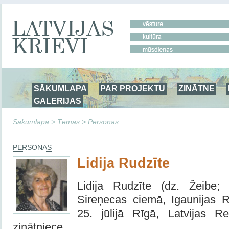
SĀKUMLAPA
PAR PROJEKTU
ZINĀTNE
GALERIJAS
Sākumlapa
> Tēmas >
Personas
PERSONAS
Lidija Rudzīte
Lidija Rudzīte (dz. Žeibe;
Sireņecas ciemā, Igaunijas 
25. jūlijā Rīgā, Latvijas R
zinātniece.